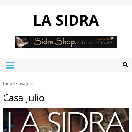
Skip
to
LA SIDRA
content
Inicio
>
Casa Julio
Casa Julio