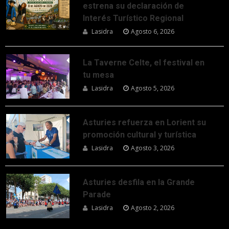
estrena su declaración de
Interés Turístico Regional
Lasidra
Agosto 6, 2026
La Taverne Celte, el festival en
tu mesa
Lasidra
Agosto 5, 2026
Asturies refuerza en Lorient su
promoción cultural y turística
Lasidra
Agosto 3, 2026
Asturies desfila en la Grande
Parade
Lasidra
Agosto 2, 2026