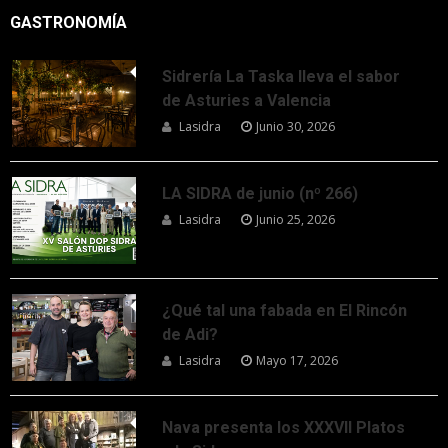
GASTRONOMÍA
Sidrería La Taska lleva el sabor
de Asturies a Valencia
Lasidra
Junio 30, 2026
LA SIDRA de junio (nº 266)
Lasidra
Junio 25, 2026
¿Qué tal una fabada en El Rincón
de Adi?
Lasidra
Mayo 17, 2026
Nava presenta los XXXVII Platos