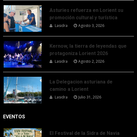
Asturies refuerza en Lorient su
promoción cultural y turística
Lasidra
Agosto 3, 2026
Kernow, la tierra de leyendas que
protagoniza Lorient 2026
Lasidra
Agosto 2, 2026
La Delegacion asturiana de
camino a Lorient
Lasidra
Julio 31, 2026
EVENTOS
El Festival de la Sidra de Navia