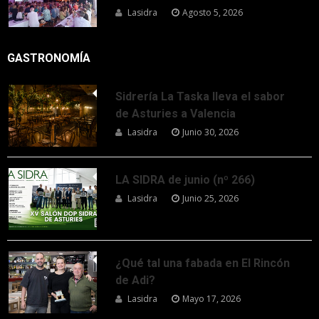
Lasidra
Agosto 5, 2026
GASTRONOMÍA
Sidrería La Taska lleva el sabor
de Asturies a Valencia
Lasidra
Junio 30, 2026
LA SIDRA de junio (nº 266)
Lasidra
Junio 25, 2026
¿Qué tal una fabada en El Rincón
de Adi?
Lasidra
Mayo 17, 2026