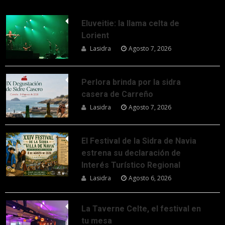
Eluveitie: la llama celta de
Lorient
Lasidra
Agosto 7, 2026
Perlora brinda por la sidra
casera de Carreño
Lasidra
Agosto 7, 2026
El Festival de la Sidra de Navia
estrena su declaración de
Interés Turístico Regional
Lasidra
Agosto 6, 2026
La Taverne Celte, el festival en
tu mesa