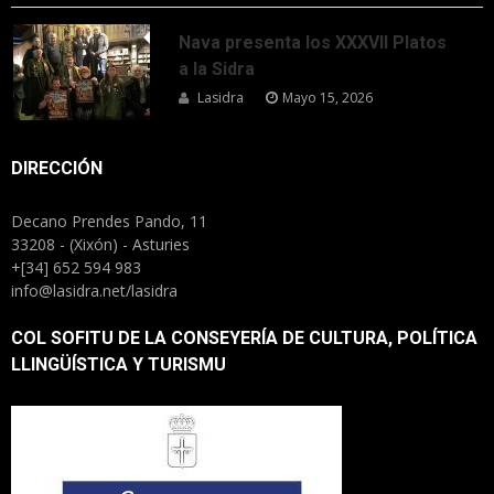
Nava presenta los XXXVII Platos
a la Sidra
Lasidra
Mayo 15, 2026
DIRECCIÓN
Decano Prendes Pando, 11
33208 - (Xixón) - Asturies
+[34] 652 594 983
info@lasidra.net/lasidra
COL SOFITU DE LA CONSEYERÍA DE CULTURA, POLÍTICA
LLINGÜÍSTICA Y TURISMU