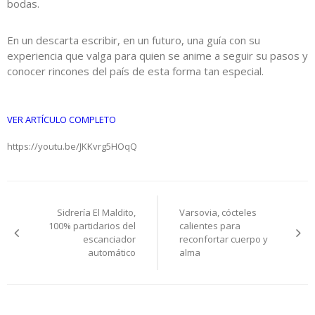
bodas.
En un descarta escribir, en un futuro, una guía con su
experiencia que valga para quien se anime a seguir su pasos y
conocer rincones del país de esta forma tan especial.
VER ARTÍCULO COMPLETO
https://youtu.be/JKKvrg5HOqQ
Navegación
Sidrería El Maldito,
Varsovia, cócteles
de
100% partidarios del
calientes para
escanciador
reconfortar cuerpo y
entradas
automático
alma