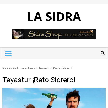
Skip
to
LA SIDRA
content
Inicio
>
Cultura sidrera
>
Teyastur ¡Reto Sidrero!
Teyastur ¡Reto Sidrero!