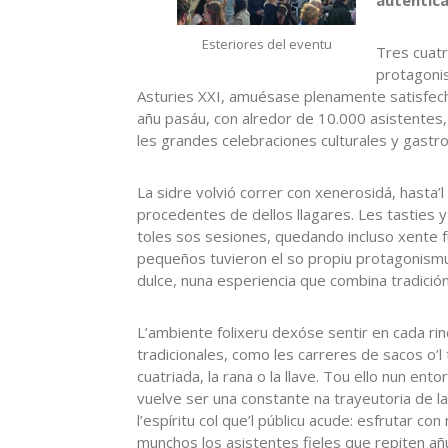
Esteriores del eventu
Tres cuatr
protagonis
Asturies XXI, amuésase plenamente satisfecha 
añu pasáu, con alredor de 10.000 asistentes,
les grandes celebraciones culturales y gastr
La sidre volvió correr con xenerosidá, hasta’
procedentes de dellos llagares. Les tasties 
toles sos sesiones, quedando incluso xente fu
pequeños tuvieron el so propiu protagonismu
dulce, nuna esperiencia que combina tradició
L’ambiente folixeru dexóse sentir en cada rinc
tradicionales, como les carreres de sacos o’l 
cuatriada, la rana o la llave. Tou ello nun en
vuelve ser una constante na trayeutoria de la
l’espíritu col que’l públicu acude: esfrutar co
munchos los asistentes fieles que repiten añ