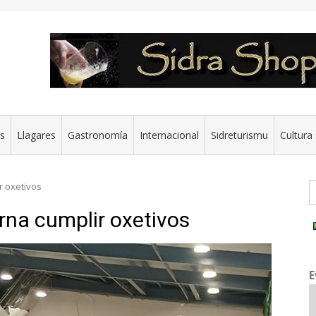
es
Llagares
Gastronomía
Internacional
Sidreturismu
Cultura 
G
r oxetivos
orna cumplir oxetivos
E