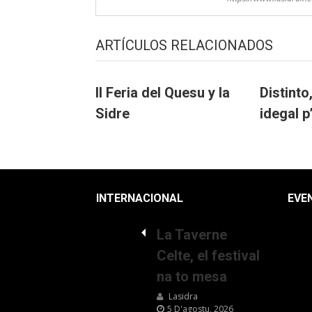
ARTÍCULOS RELACIONADOS
II Feria del Quesu y la
Distinto
Sidre
idegal 
INTERNACIONAL
EVE
La Taverne
Celte, el festival
na to mesa
Lasidra
5 D'agostu, 2026