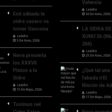
Valencia
Lasidra
Esti sábadu la
30 De Xunu, 2026
sidre casero va
tomar Gascona
LA SIDRA DE
XUNU’26 (Nb
Lasidra
5 De Xunu, 2026
266)
Lasidra
Nava presenta
25 De Xunu, 2026
los XXXVII
Platos a la
¿Qué tal una
Sidre
fabada n’El
Rincón de Ad
Lasidra
15 De Mayu, 2026
Lasidra
17 De Mayu, 2026
Tuvimos nel
Cider Salon
Nava presen