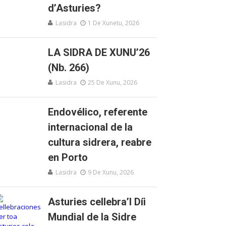
d’Asturies?
Lasidra
1 De Xunetu, 2026
LA SIDRA DE XUNU’26
(Nb. 266)
Lasidra
25 De Xunu, 2026
Endovélico, referente
internacional de la
cultura sidrera, reabre
en Porto
Lasidra
9 De Xunu, 2026
Asturies cellebra’l Díi
Mundial de la Sidre