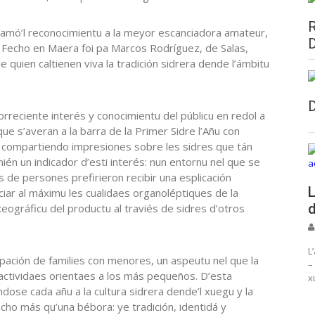
gamó’l reconocimientu a la meyor escanciadora amateur,
 Fecho en Maera foi pa Marcos Rodríguez, de Salas,
e quien caltienen viva la tradición sidrera dende l’ámbitu
rreciente interés y conocimientu del públicu en redol a
e s’averan a la barra de la Primer Sidre l’Añu con
y compartiendo impresiones sobre les sidres que tán
ién un indicador d’esti interés: nun entornu nel que se
s de persones prefirieron recibir una esplicación
L
ciar al máximu les cualidaes organoléptiques de la
d
ográficu del productu al traviés de sidres d’otros
L
ipación de families con menores, un aspeutu nel que la
–
’actividaes orientaes a los más pequeños. D’esta
x
ose cada añu a la cultura sidrera dende’l xuegu y la
cho más qu’una bébora: ye tradición, identidá y