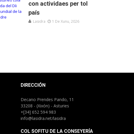
con actividaes per tol
país
Lasidra
1 De Xunu, 2026
DIRECCIÓN
Decano Prendes Pando, 11
33208 - (Xixón) - Asturies
+[34] 652 594 983
info@lasidra.net/lasidra
COL SOFITU DE LA CONSEYERÍA