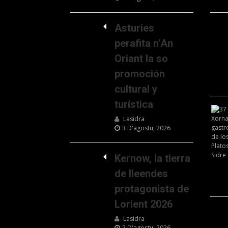
Asturies
perafita n’An
Oriant la so
promoción
cultural y
turística
Lasidra
3 D'agostu, 2026
Kernow, la tierra
de lleendes
protagonista de
Lorient 2026
Lasidra
2 D'agostu, 2026