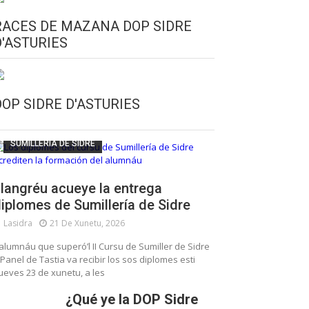
RACES DE MAZANA DOP SIDRE
D'ASTURIES
CULTURA SIDRERA
ESCUELA DE SUMILLERÍA DE LA SIDRE
DOP SIDRE D'ASTURIES
FUNDACIÓN ASTURIES XXI
LLANGRÉU
SUMILLERÍA DE SIDRE
langréu acueye la entrega
iplomes de Sumillería de Sidre
Lasidra
21 De Xunetu, 2026
’alumnáu que superó’l II Cursu de Sumiller de Sidre
 Panel de Tastia va recibir los sos diplomes esti
ueves 23 de xunetu, a les
¿Qué ye la DOP Sidre