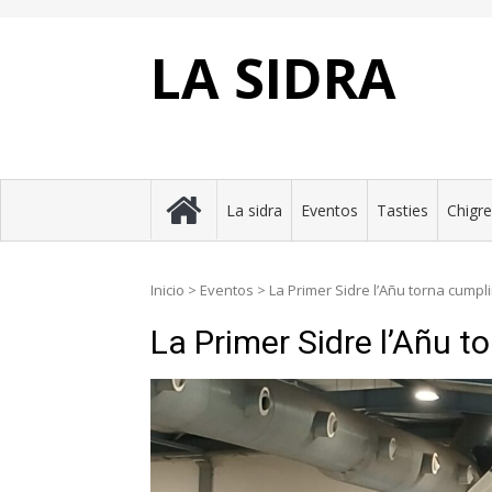
Skip
to
content
LA SIDRA
La sidra
Eventos
Tasties
Chigr
Inicio
>
Eventos
>
La Primer Sidre l’Añu torna cumpli
La Primer Sidre l’Añu t