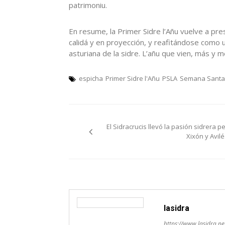
patrimoniu.
En resume, la Primer Sidre l’Añu vuelve a pre
calidá y en proyección, y reafitándose como u
asturiana de la sidre. L’añu que vien, más y m
espicha
Primer Sidre l'Añu
PSLA
Semana Santa
Navegación
El Sidracrucis llevó la pasión sidrera pe
pelos
Xixón y Avilé
artículos
lasidra
https://www.lasidra.ne