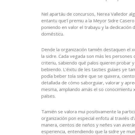
Nel apartáu de concursos, Nerea Valledor al
entantu que’l premiu a la Meyor Sidre Casero
poniendo en valor el trabayu y la dedicación d
domésticu.
Dende la organización tamién destaquen el xo
la sidre. Cada vegada son más les persones qu
criteriu, sabiendo qué palos quieren probar 
bebiendo. L’éxitu de les tasties guíaes ye tam
podía beber tola sidre que se quixera, ciento
detallada de cómo saborguiar, valorar y apre
mesma, ampliando amás el so conocimientu xe
países.
Tamién se valora mui positivamente la partic
organización pon especial enfotu al traviés d
manera, cientos de neños y neñes van averánd
esperiencia, entendiendo que la sidre ye mun