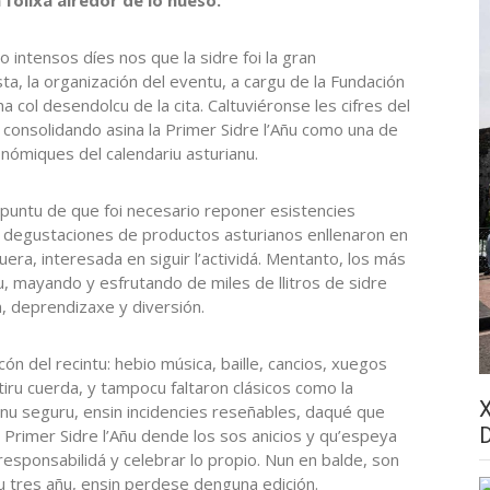
o intensos díes nos que la sidre foi la gran
ta, la organización del eventu, a cargu de la Fundación
col desendolcu de la cita. Caltuviéronse les cifres del
 consolidando asina la Primer Sidre l’Añu como una de
onómiques del calendariu asturianu.
l puntu de que foi necesario reponer esistencies
y degustaciones de productos asturianos enllenaron en
era, interesada en siguir l’actividá. Mentanto, los más
, mayando y esfrutando de miles de llitros de sidre
n, deprendizaxe y diversión.
ón del recintu: hebio música, baille, cancios, xuegos
tiru cuerda, y tampocu faltaron clásicos como la
tornu seguru, ensin incidencies reseñables, daqué que
 Primer Sidre l’Añu dende los sos anicios y qu’espeya
n responsabilidá y celebrar lo propio. Nun en balde, son
u tres añu, ensin perdese denguna edición.