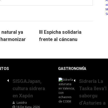
, natural ya
III Espicha solidaria
p’harmonizar
frente al cáncanu
NTOS
GASTRONOMÍA
SISGAJapan,
Sidrería La
cultura sidrera
Taska lleva’l
en Xapón
saborgu
d’Asturies a
Lasidra
18 De Xunu, 2026