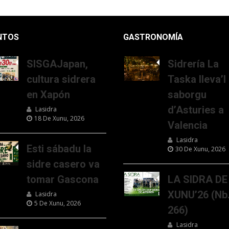
NTOS
GASTRONOMÍA
SISGAJapan,
Sidrería La
cultura sidrera
Taska lleva’l
en Xapón
saborgu
d’Asturies a
Lasidra
18 De Xunu, 2026
Valencia
Lasidra
Esti sábadu la
30 De Xunu, 2026
sidre casero va
tomar Gascona
LA SIDRA DE
XUNU’26 (Nb
Lasidra
5 De Xunu, 2026
266)
Lasidra