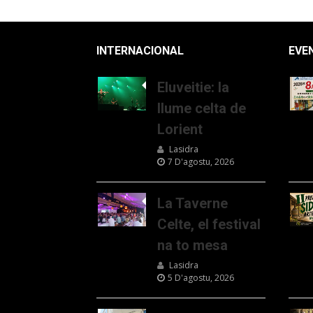
INTERNACIONAL
EVE
Eluveitie: la
llume celta de
Lorient
Lasidra
7 D'agostu, 2026
La Taverne
Celte, el festival
na to mesa
Lasidra
5 D'agostu, 2026