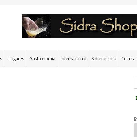
es
Llagares
Gastronomía
Internacional
Sidreturismu
Cultura 
G
E