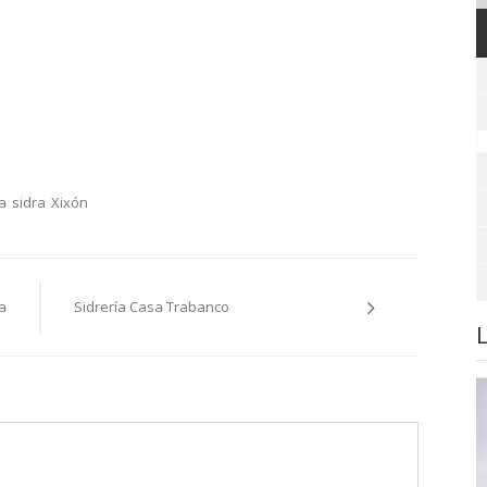
a
sidra
Xixón
a
Sidrería Casa Trabanco