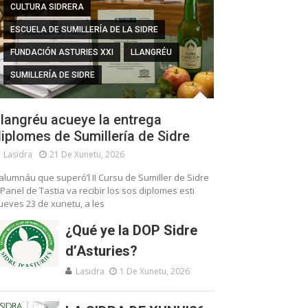
CULTURA SIDRERA
ESCUELA DE SUMILLERÍA DE LA SIDRE
FUNDACIÓN ASTURIES XXI
LLANGRÉU
SUMILLERÍA DE SIDRE
langréu acueye la entrega
iplomes de Sumillería de Sidre
Lasidra
21 De Xunetu, 2026
’alumnáu que superó’l II Cursu de Sumiller de Sidre
 Panel de Tastia va recibir los sos diplomes esti
ueves 23 de xunetu, a les
¿Qué ye la DOP Sidre
d’Asturies?
Lasidra
1 De Xunetu, 2026