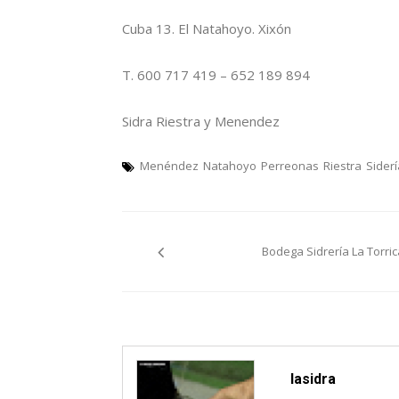
Cuba 13. El Natahoyo. Xixón
T. 600 717 419 – 652 189 894
Sidra Riestra y Menendez
Menéndez
Natahoyo
Perreonas
Riestra
Siderí
Navegación
Bodega Sidrería La Torric
pelos
artículos
lasidra