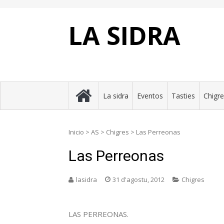
Skip
to
content
LA SIDRA
La sidra
Eventos
Tasties
Chigr
Inicio
>
AS
>
Chigres
>
Las Perreonas
Las Perreonas
lasidra
31 d'agostu, 2012
Chigres
LAS PERREONAS.