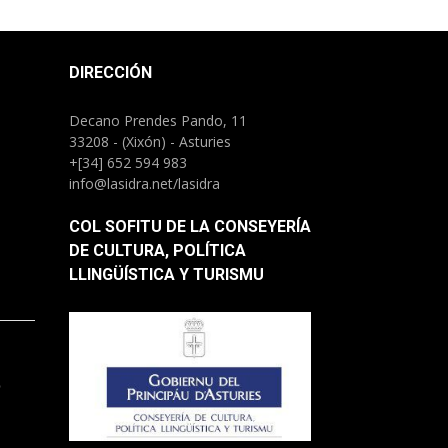
DIRECCIÓN
Decano Prendes Pando, 11
33208 - (Xixón) - Asturies
+[34] 652 594 983
info@lasidra.net/lasidra
COL SOFITU DE LA CONSEYERÍA
DE CULTURA, POLÍTICA
LLINGÜÍSTICA Y TURISMU
.