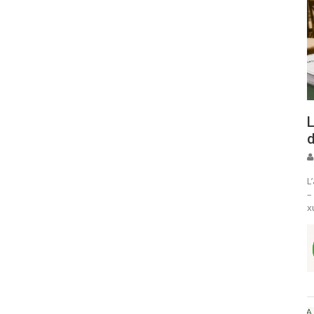
L
d
L
–
x