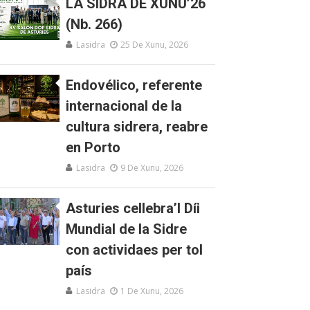
LA SIDRA DE XUNU’26
(Nb. 266)
Lasidra
25 De Xunu, 2026
Endovélico, referente
internacional de la
cultura sidrera, reabre
en Porto
Lasidra
9 De Xunu, 2026
Asturies cellebra’l Díi
Mundial de la Sidre
con actividaes per tol
país
Lasidra
1 De Xunu, 2026