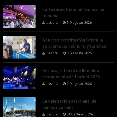
La Taverne Celte, el festival na
to mesa
Lasidra
5 D'agostu, 2026
Asturies perafita n’An Oriant la
so promoción cultural y turística
Lasidra
3 D'agostu, 2026
Kernow, la tierra de lleendes
protagonista de Lorient 2026
Lasidra
2 D'agostu, 2026
La delegación asturiana, de
camín a Lorient
Lasidra
31 De Xunetu, 2026