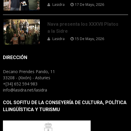
Lasidra
17 De Mayu, 2026
Nava presenta los XXXVII Platos
a la Sidre
Lasidra
15 De Mayu, 2026
DIRECCIÓN
Decano Prendes Pando, 11
33208 - (Xixón) - Asturies
+[34] 652 594 983
info@lasidra.net/lasidra
COL SOFITU DE LA CONSEYERÍA DE CULTURA, POLÍTICA
LLINGÜÍSTICA Y TURISMU