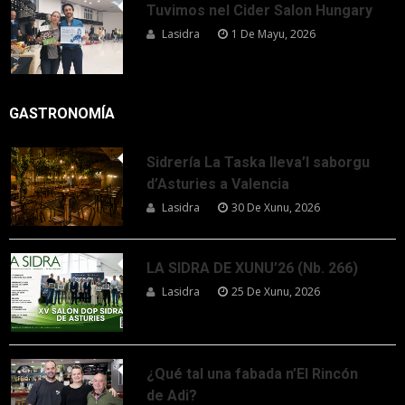
Tuvimos nel Cider Salon Hungary
Lasidra
1 De Mayu, 2026
GASTRONOMÍA
Sidrería La Taska lleva’l saborgu
d’Asturies a Valencia
Lasidra
30 De Xunu, 2026
LA SIDRA DE XUNU’26 (Nb. 266)
Lasidra
25 De Xunu, 2026
¿Qué tal una fabada n’El Rincón
de Adi?