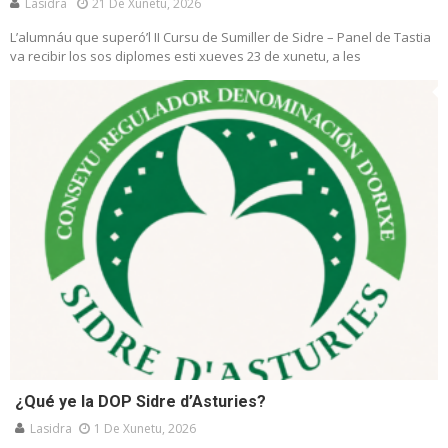
Lasidra
21 De Xunetu, 2026
L’alumnáu que superó’l II Cursu de Sumiller de Sidre – Panel de Tastia
va recibir los sos diplomes esti xueves 23 de xunetu, a les
¿Qué ye la DOP Sidre d’Asturies?
Lasidra
1 De Xunetu, 2026