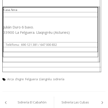
Casa Arca
Julián Duro 6 baxo.
33900 La Felguera. Llaqngréu
(
Asturies)
Teléfonu:
690 121 381 / 647 000 832
Arca
chigre
Felguera
Llangréu
sidrería
Navegación
Sidrería El Cabañón
Sidrería Las Cubas
pelos