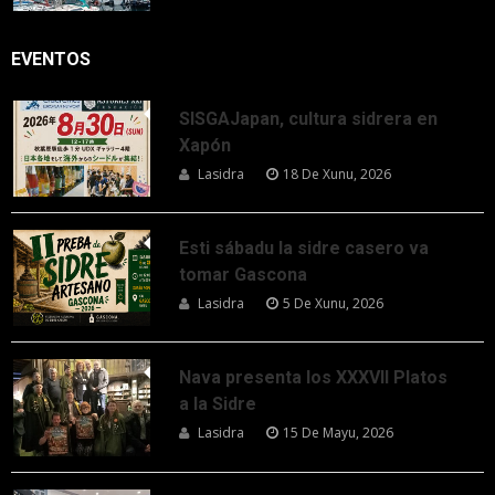
EVENTOS
SISGAJapan, cultura sidrera en
Xapón
Lasidra
18 De Xunu, 2026
Esti sábadu la sidre casero va
tomar Gascona
Lasidra
5 De Xunu, 2026
Nava presenta los XXXVII Platos
a la Sidre
Lasidra
15 De Mayu, 2026