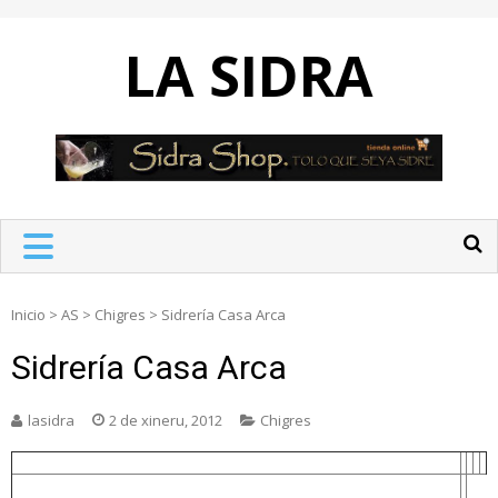
Skip
to
LA SIDRA
content
Inicio
>
AS
>
Chigres
>
Sidrería Casa Arca
Sidrería Casa Arca
lasidra
2 de xineru, 2012
Chigres