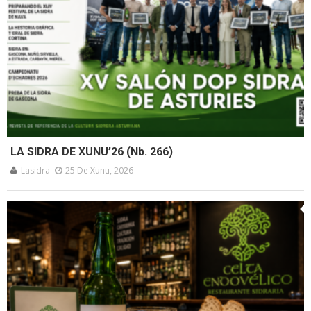
LA SIDRA DE XUNU’26 (Nb. 266)
Lasidra
25 De Xunu, 2026