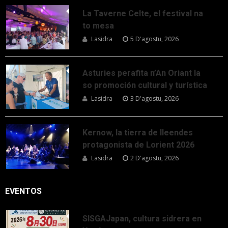
La Taverne Celte, el festival na
to mesa
Lasidra
5 D'agostu, 2026
Asturies perafita n’An Oriant la
so promoción cultural y turística
Lasidra
3 D'agostu, 2026
Kernow, la tierra de lleendes
protagonista de Lorient 2026
Lasidra
2 D'agostu, 2026
EVENTOS
SISGAJapan, cultura sidrera en