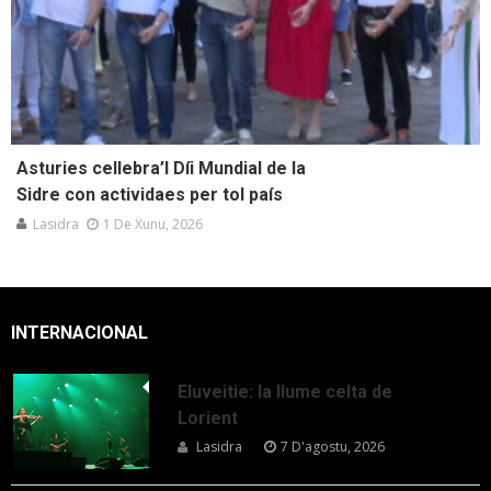
Asturies cellebra’l Díi Mundial de la
Sidre con actividaes per tol país
Lasidra
1 De Xunu, 2026
INTERNACIONAL
Eluveitie: la llume celta de
Lorient
Lasidra
7 D'agostu, 2026