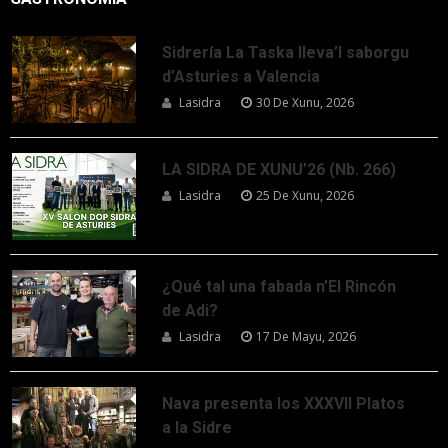
Sidrería La Taska lleva’l saborgu
d’Asturies a Valencia
Lasidra
30 De Xunu, 2026
LA SIDRA DE XUNU’26 (Nb. 266)
Lasidra
25 De Xunu, 2026
¿Qué tal una fabada n’El Rincón
de Adi?
Lasidra
17 De Mayu, 2026
Nava presenta los XXXVII Platos
a la Sidre