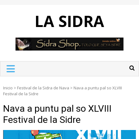
Skip
to
LA SIDRA
content
Inicio
>
Festival de la Sidra de Nava
>
Nava a puntu pal so XLVIII
Festival de la Sidre
Nava a puntu pal so XLVIII
Festival de la Sidre