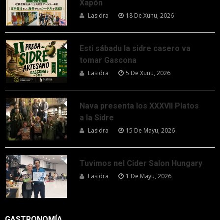
Xapón
Lasidra
18 De Xunu, 2026
Esti sábadu la sidre casero va
tomar Gascona
Lasidra
5 De Xunu, 2026
Nava presenta los XXXVII Platos
a la Sidre
Lasidra
15 De Mayu, 2026
Tuvimos nel Cider Salon Hungary
Lasidra
1 De Mayu, 2026
GASTRONOMÍA