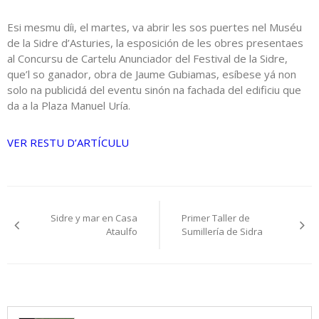
Esi mesmu díi, el martes, va abrir les sos puertes nel Muséu
de la Sidre d’Asturies, la esposición de les obres presentaes
al Concursu de Cartelu Anunciador del Festival de la Sidre,
que’l so ganador, obra de Jaume Gubiamas, esíbese yá non
solo na publicidá del eventu sinón na fachada del edificiu que
da a la Plaza Manuel Uría.
VER RESTU D’ARTÍCULU
Navegación
Sidre y mar en Casa
Primer Taller de
pelos
Ataulfo
Sumillería de Sidra
artículos