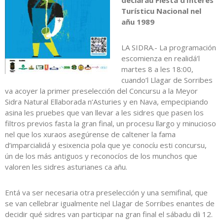
declaráu Fiesta d’Interés
Turísticu Nacional nel
añu 1989
LA SIDRA.- La programación
escomienza en realidá’l
martes 8 a les 18:00,
cuando’l Llagar de Sorribes
va acoyer la primer preselección del Concursu a la Meyor
Sidra Natural Ellaborada n’Asturies y en Nava, empecipiando
asina les pruebes que van llevar a les sidres que pasen los
filtros previos fasta la gran final, un procesu llargo y minucioso
nel que los xuraos asegúrense de caltener la fama
d’imparcialidá y esixencia pola que ye conocíu esti concursu,
ún de los más antiguos y reconocíos de los munchos que
valoren les sidres asturianes ca añu.
Entá va ser necesaria otra preselección y una semifinal, que
se van cellebrar igualmente nel Llagar de Sorribes enantes de
decidir qué sidres van participar na gran final el sábadu díi 12.