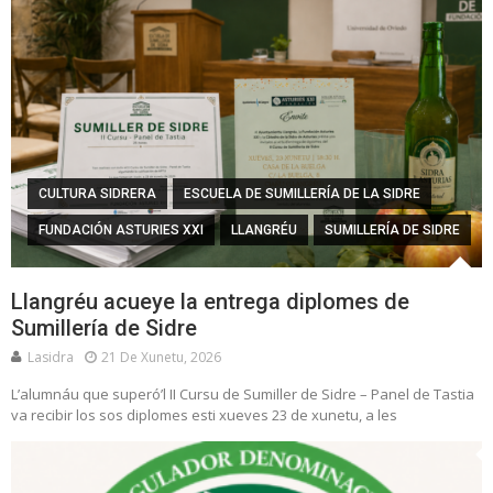
CULTURA SIDRERA
ESCUELA DE SUMILLERÍA DE LA SIDRE
FUNDACIÓN ASTURIES XXI
LLANGRÉU
SUMILLERÍA DE SIDRE
Llangréu acueye la entrega diplomes de
Sumillería de Sidre
Lasidra
21 De Xunetu, 2026
L’alumnáu que superó’l II Cursu de Sumiller de Sidre – Panel de Tastia
va recibir los sos diplomes esti xueves 23 de xunetu, a les