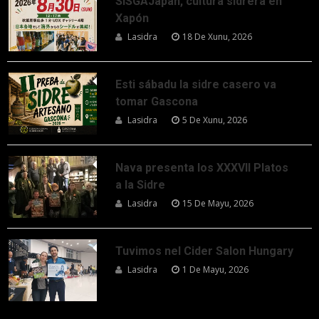
SISGAJapan, cultura sidrera en
Xapón
Lasidra
18 De Xunu, 2026
Esti sábadu la sidre casero va
tomar Gascona
Lasidra
5 De Xunu, 2026
Nava presenta los XXXVII Platos
a la Sidre
Lasidra
15 De Mayu, 2026
Tuvimos nel Cider Salon Hungary
Lasidra
1 De Mayu, 2026