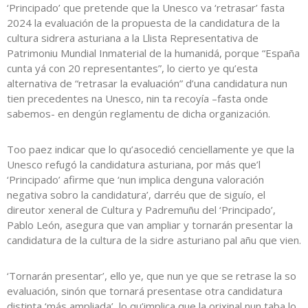
‘Principado’ que pretende que la Unesco va ‘retrasar’ fasta
2024 la evaluación de la propuesta de la candidatura de la
cultura sidrera asturiana a la Llista Representativa de
Patrimoniu Mundial Inmaterial de la humanidá, porque “España
cunta yá con 20 representantes”, lo cierto ye qu’esta
alternativa de “retrasar la evaluación” d’una candidatura nun
tien precedentes na Unesco, nin ta recoyía –fasta onde
sabemos- en dengún reglamentu de dicha organización.
Too paez indicar que lo qu’asocedió cenciellamente ye que la
Unesco refugó la candidatura asturiana, por más que’l
‘Principado’ afirme que ‘nun implica denguna valoración
negativa sobro la candidatura’, darréu que de siguío, el
direutor xeneral de Cultura y Padremuñu del ‘Principado’,
Pablo León, asegura que van ampliar y tornarán presentar la
candidatura de la cultura de la sidre asturiano pal añu que vien.
‘Tornarán presentar’, ello ye, que nun ye que se retrase la so
evaluación, sinón que tornará presentase otra candidatura
distinta ‘más ampliada’, lo qu’implica que la orixinal nun taba lo