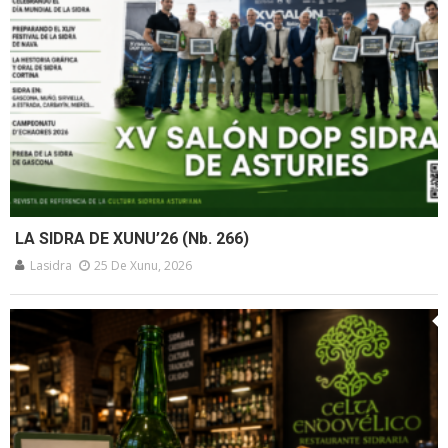
LA SIDRA DE XUNU’26 (Nb. 266)
Lasidra
25 De Xunu, 2026