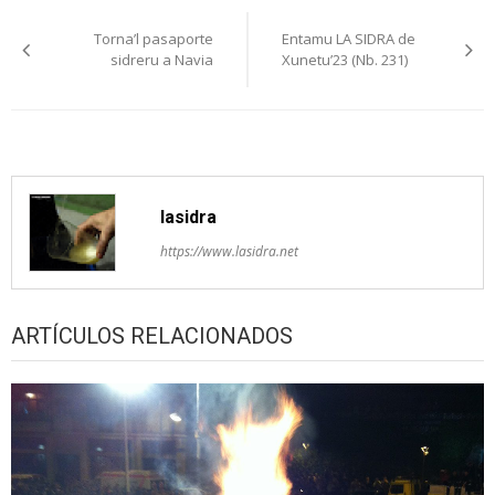
Navegación
Torna’l pasaporte
Entamu LA SIDRA de
pelos
sidreru a Navia
Xunetu’23 (Nb. 231)
artículos
lasidra
https://www.lasidra.net
ARTÍCULOS RELACIONADOS