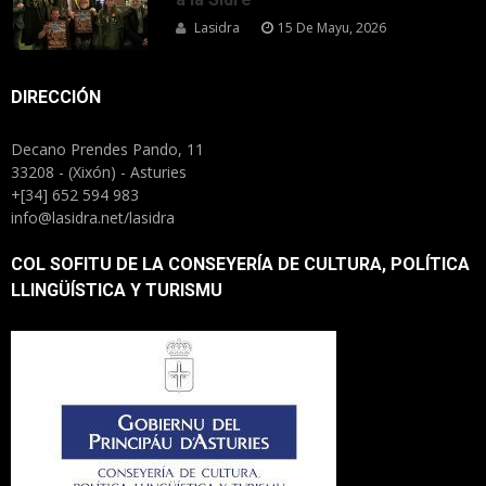
Lasidra
15 De Mayu, 2026
DIRECCIÓN
Decano Prendes Pando, 11
33208 - (Xixón) - Asturies
+[34] 652 594 983
info@lasidra.net/lasidra
COL SOFITU DE LA CONSEYERÍA DE CULTURA, POLÍTICA
LLINGÜÍSTICA Y TURISMU