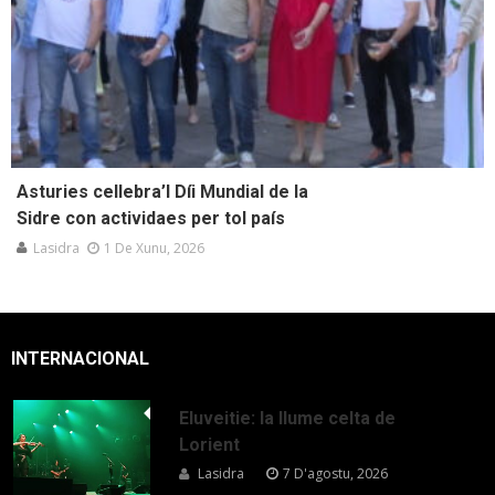
Asturies cellebra’l Díi Mundial de la
Sidre con actividaes per tol país
Lasidra
1 De Xunu, 2026
INTERNACIONAL
Eluveitie: la llume celta de
Lorient
Lasidra
7 D'agostu, 2026