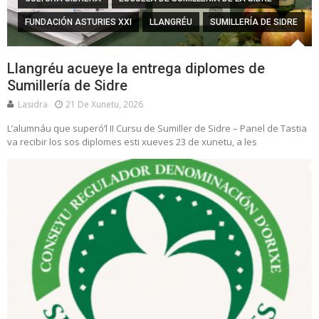
FUNDACIÓN ASTURIES XXI
LLANGRÉU
SUMILLERÍA DE SIDRE
Llangréu acueye la entrega diplomes de
Sumillería de Sidre
Lasidra
21 De Xunetu, 2026
L’alumnáu que superó’l II Cursu de Sumiller de Sidre – Panel de Tastia
va recibir los sos diplomes esti xueves 23 de xunetu, a les