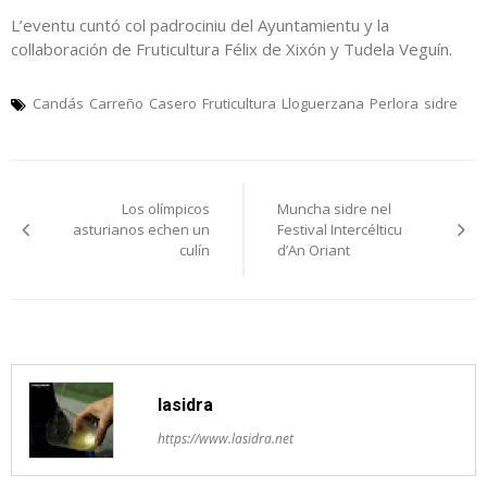
L’eventu cuntó col padrociniu del Ayuntamientu y la
collaboración de Fruticultura Félix de Xixón y Tudela Veguín.
Candás
Carreño
Casero
Fruticultura
Lloguerzana
Perlora
sidre
Navegación
Los olímpicos
Muncha sidre nel
pelos
asturianos echen un
Festival Intercélticu
culín
d’An Oriant
artículos
lasidra
https://www.lasidra.net