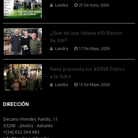
Lasidra
25 De Xunu, 2026
¿Qué tal una fabada n’El Rincón
de Adi?
Lasidra
17 De Mayu, 2026
Nava presenta los XXXVII Platos
a la Sidre
Lasidra
15 De Mayu, 2026
DIRECCIÓN
Decano Prendes Pando, 11
33208 - (Xixón) - Asturies
+[34] 652 594 983