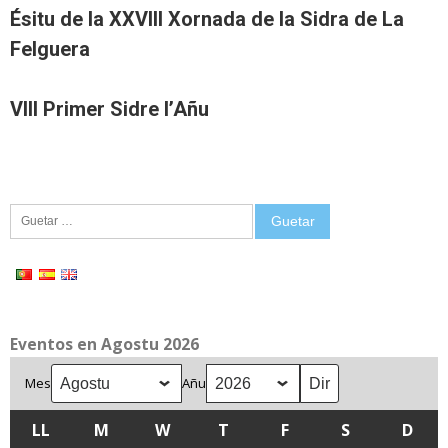
Ésitu de la XXVIII Xornada de la Sidra de La
Felguera
VIII Primer Sidre l’Añu
Guetar:
Eventos en Agostu 2026
Mes
Añu
LL
LLUNES
M
MARTES
W
MIÉRCOLES
T
XUEVES
F
VIENRES
S
SÁBADU
D
DOM