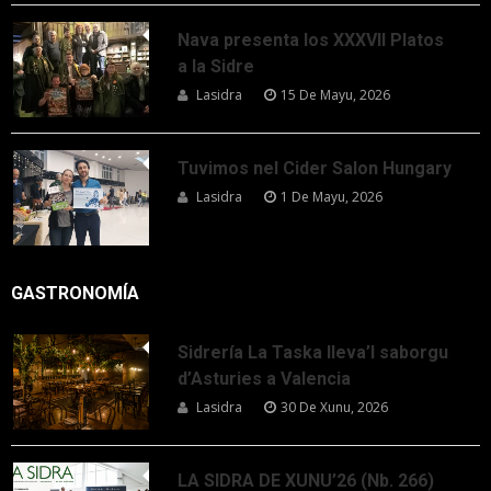
Nava presenta los XXXVII Platos
a la Sidre
Lasidra
15 De Mayu, 2026
Tuvimos nel Cider Salon Hungary
Lasidra
1 De Mayu, 2026
GASTRONOMÍA
Sidrería La Taska lleva’l saborgu
d’Asturies a Valencia
Lasidra
30 De Xunu, 2026
LA SIDRA DE XUNU’26 (Nb. 266)