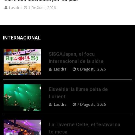
Lasidra
1 De Xunu, 2026
INTERNACIONAL
SISGAJapan, el focu
internacional de la sidre
Lasidra
8 D'agostu, 2026
Eluveitie: la llume celta de
Lorient
Lasidra
7 D'agostu, 2026
La Taverne Celte, el festival na
to mesa