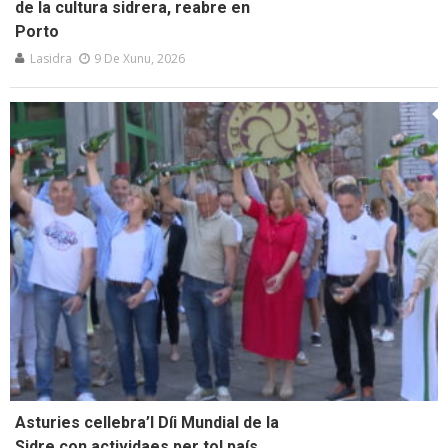
de la cultura sidrera, reabre en
Porto
Lasidra
9 De Xunu, 2026
Asturies cellebra’l Díi Mundial de la
Sidre con actividaes per tol país