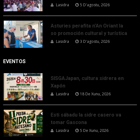
Lasidra
5 D'agostu, 2026
Asturies perafita n’An Oriant la
so promoción cultural y turística
Lasidra
3 D'agostu, 2026
EVENTOS
SISGAJapan, cultura sidrera en
Xapón
Lasidra
18 De Xunu, 2026
Esti sábadu la sidre casero va
tomar Gascona
Lasidra
5 De Xunu, 2026