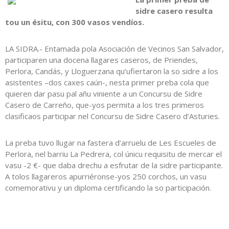
sidre casero resulta
tou un ésitu, con 300 vasos vendíos.
LA SIDRA.- Entamada pola Asociación de Vecinos San Salvador,
participaren una docena llagares caseros, de Priendes,
Perlora, Candás, y Lloguerzana qu’ufiertaron la so sidre a los
asistentes –dos caxes caún-, nesta primer preba cola que
quieren dar pasu pal añu viniente a un Concursu de Sidre
Casero de Carreño, que-yos permita a los tres primeros
clasificaos participar nel Concursu de Sidre Casero d’Asturies.
La preba tuvo llugar na fastera d’arruelu de Les Escueles de
Perlora, nel barriu La Pedrera, col únicu requisitu de mercar el
vasu -2 €- que daba drechu a esfrutar de la sidre participante.
A tolos llagareros apurriéronse-yos 250 corchos, un vasu
comemorativu y un diploma certificando la so participación.