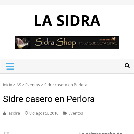
Skip
to
LA SIDRA
content
Inicio
>
AS
>
Eventos
>
Sidre casero en Perlora
Sidre casero en Perlora
lasidra
8 d'agostu, 2016
Eventos
La primer preba de