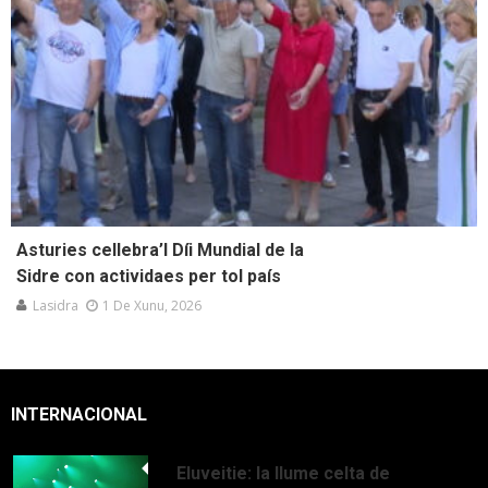
Asturies cellebra’l Díi Mundial de la
Sidre con actividaes per tol país
Lasidra
1 De Xunu, 2026
INTERNACIONAL
Eluveitie: la llume celta de