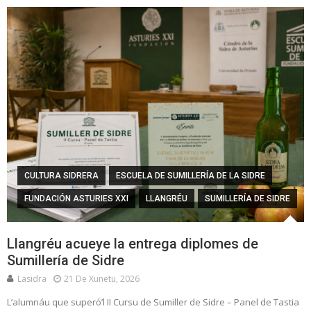
CULTURA SIDRERA
ESCUELA DE SUMILLERÍA DE LA SIDRE
FUNDACIÓN ASTURIES XXI
LLANGRÉU
SUMILLERÍA DE SIDRE
Llangréu acueye la entrega diplomes de
Sumillería de Sidre
Lasidra
21 De Xunetu, 2026
L’alumnáu que superó’l II Cursu de Sumiller de Sidre – Panel de Tastia