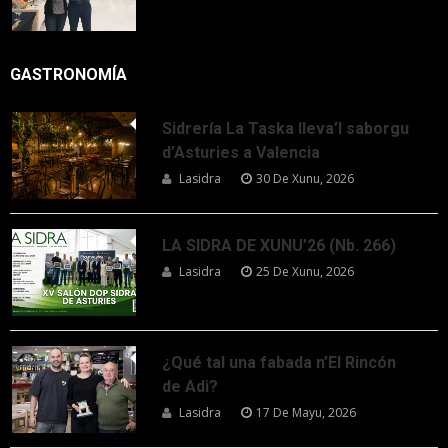
GASTRONOMÍA
Sidrería La Taska lleva’l saborgu
d’Asturies a Valencia
Lasidra
30 De Xunu, 2026
LA SIDRA DE XUNU’26 (Nb. 266)
Lasidra
25 De Xunu, 2026
¿Qué tal una fabada n’El Rincón
de Adi?
Lasidra
17 De Mayu, 2026