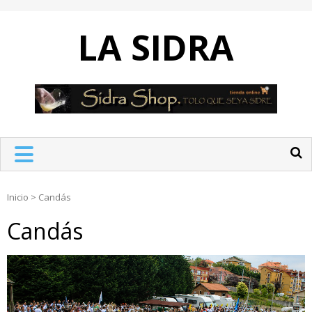
Skip
to
LA SIDRA
content
Inicio
>
Candás
Candás