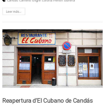
Candás
Carreño
chigre
Cortina
Peñón
sidrería
Leer más...
Reapertura d’El Cubano de Candás