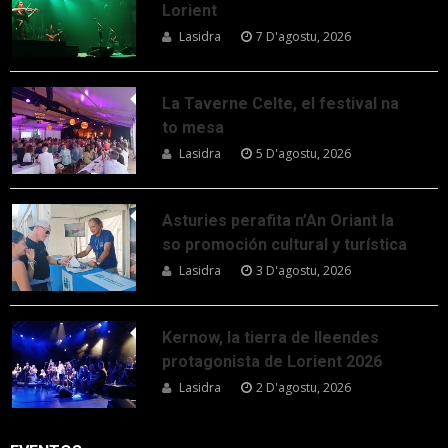
Lorient
Lasidra
7 D'agostu, 2026
La Taverne Celte, el festival na
to mesa
Lasidra
5 D'agostu, 2026
Asturies perafita n’An Oriant la
so promoción cultural y turística
Lasidra
3 D'agostu, 2026
Kernow, la tierra de lleendes
protagonista de Lorient 2026
Lasidra
2 D'agostu, 2026