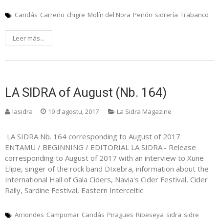
Candás
Carreño
chigre
Molín del Nora
Peñón
sidrería
Trabanco
Leer más...
LA SIDRA of August (Nb. 164)
lasidra
19 d'agostu, 2017
La Sidra Magazine
LA SIDRA Nb. 164 corresponding to August of 2017
ENTAMU / BEGINNING / EDITORIAL LA SIDRA.- Release
corresponding to August of 2017 with an interview to Xune
Elipe, singer of the rock band DIxebra, information about the
International Hall of Gala Ciders, Navia's Cider Festival, Cider
Rally, Sardine Festival, Eastern Interceltic
Arriondes
Campomar
Candás
Piragües
Ribeseya
sidra
sidre