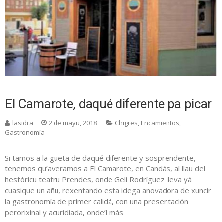
El Camarote, daqué diferente pa picar
lasidra
2 de mayu, 2018
Chigres
,
Encamientos
,
Gastronomía
Si tamos a la gueta de daqué diferente y sosprendente,
tenemos qu’averamos a El Camarote, en Candás, al llau del
hestóricu teatru Prendes, onde Geli Rodríguez lleva yá
cuasique un añu, rexentando esta idega anovadora de xuncir
la gastronomía de primer calidá, con una presentación
perorixinal y acuridiada, onde’l más