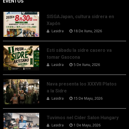
EVENTOS
SISGAJapan, cultura sidrera en
Xapón
Lasidra
18 De Xunu, 2026
Esti sábadu la sidre casero va
tomar Gascona
Lasidra
5 De Xunu, 2026
Nava presenta los XXXVII Platos
a la Sidre
Lasidra
15 De Mayu, 2026
Tuvimos nel Cider Salon Hungary
Lasidra
1 De Mayu, 2026