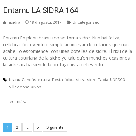
Entamu LA SIDRA 164
lasidra
19 d'agostu, 2017
Uncategorised
Entamu En plenu branu too se torna sidre. Nun hai folixa,
cellebración, eventu o simple aconceyar de collacios que nun
acabe –o escomience- con unes botelles de sidre. El rixu de la
cultura asturiana de la sidre ye talu qu’en munches ocasiones
la sidre acaba siendo la protagonista del eventu
branu
Candás
cultura
Fiesta
folixa
sidra
sidre
Tapia
UNESCO
Villaviciosa
Xixón
Leer más...
Posts
1
2
…
5
Siguiente