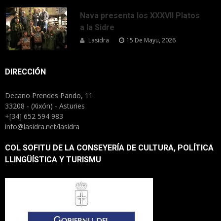
Nava presenta los XXXVII Platos
a la Sidre
Lasidra
15 De Mayu, 2026
DIRECCIÓN
Decano Prendes Pando, 11
33208 - (Xixón) - Asturies
+[34] 652 594 983
info@lasidra.net/lasidra
COL SOFITU DE LA CONSEYERÍA DE CULTURA, POLÍTICA
LLINGÜÍSTICA Y TURISMU