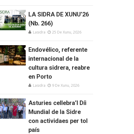
LA SIDRA DE XUNU’26
(Nb. 266)
Lasidra
25 De Xunu, 2026
Endovélico, referente
internacional de la
cultura sidrera, reabre
en Porto
Lasidra
9 De Xunu, 2026
Asturies cellebra’l Díi
Mundial de la Sidre
con actividaes per tol
país