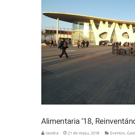
Alimentaria ’18, Reinventá
lasidra
21 de mayu, 2018
Eventos
,
Gas