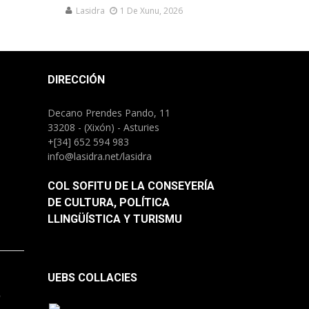
Lasidra
1 De Xunu, 2026
DIRECCIÓN
Decano Prendes Pando, 11
33208 - (Xixón) - Asturies
+[34] 652 594 983
info@lasidra.net/lasidra
COL SOFITU DE LA CONSEYERÍA
DE CULTURA, POLÍTICA
LLINGÜÍSTICA Y TURISMU
UEBS COLLACIES
.