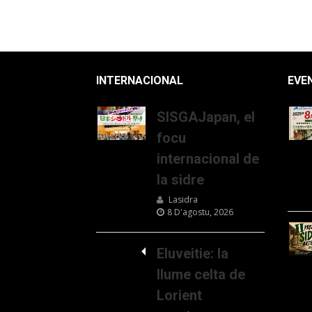
INTERNACIONAL
EVE
SISGAJapan, el
focu
internacional de
la sidre
Lasidra
8 D'agostu, 2026
Eluveitie: la
llume celta de
Lorient