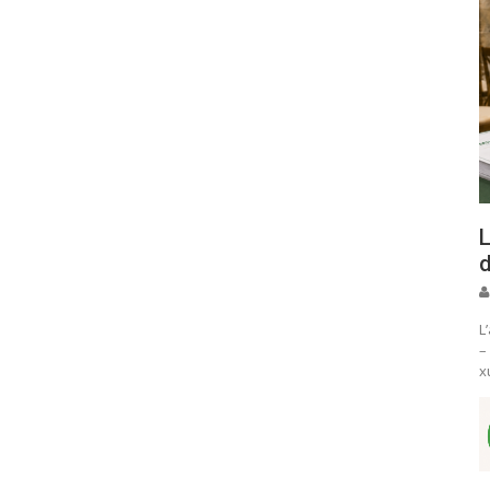
L
d
L
–
x