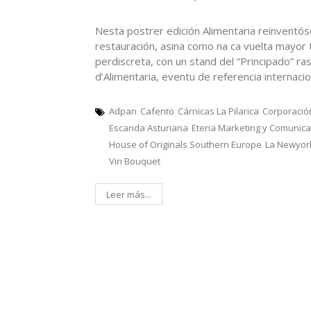
Nesta postrer edición Alimentaria reinventóse
restauración, asina como na ca vuelta mayor t
perdiscreta, con un stand del “Principado” r
d’Alimentaria, eventu de referencia internaciona
Adpan
Cafento
Cárnicas La Pilarica
Corporació
Escanda Asturiana
Eteria Marketing y Comunica
House of Originals Southern Europe
La Newyor
Vin Bouquet
Leer más...