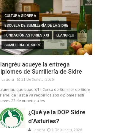
CULTURA SIDRERA
ESCUELA DE SUMILLERÍA DE LA SIDRE
FUNDACIÓN ASTURIES XXI
LLANGRÉU
SUMILLERÍA DE SIDRE
langréu acueye la entrega
iplomes de Sumillería de Sidre
Lasidra
21 De Xunetu, 2026
’alumnáu que superó’l II Cursu de Sumiller de Sidre
 Panel de Tastia va recibir los sos diplomes esti
ueves 23 de xunetu, a les
¿Qué ye la DOP Sidre
d’Asturies?
Lasidra
1 De Xunetu, 2026