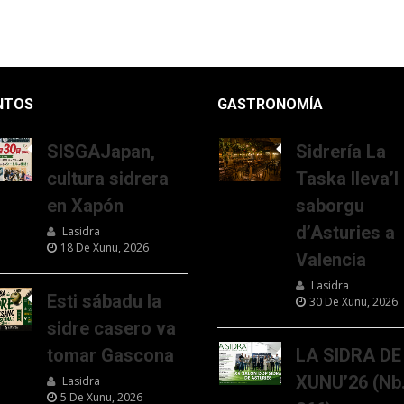
NTOS
GASTRONOMÍA
SISGAJapan,
Sidrería La
cultura sidrera
Taska lleva’l
en Xapón
saborgu
d’Asturies a
Lasidra
18 De Xunu, 2026
Valencia
Lasidra
Esti sábadu la
30 De Xunu, 2026
sidre casero va
tomar Gascona
LA SIDRA DE
XUNU’26 (Nb
Lasidra
5 De Xunu, 2026