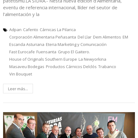
patetismu.LA SIDRA.- Nesta nueva edición d’Alimentaria,
eventu de referencia internacional, llíder nel seutor de
l’alimentación y la
Adpan
Cafento
Cárnicas La Pilarica
Corporación Alimentaria Peñasanta
Del Llar
Dem Alimentos
EM
Escanda Asturiana
Eteria Marketing y Comunicación
Fast Eurocafe
Fuensanta
Grupo El Gaitero.
House of Originals Southern Europe
La Newyorkina
Masaveu Bodegas
Productos Cárnicos Delclós
Trabanco
Vin Bouquet
Leer más...