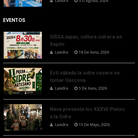
Lasidra
3 D'agostu, 2026
EVENTOS
SISGAJapan, cultura sidrera en
Xapón
Lasidra
18 De Xunu, 2026
Esti sábadu la sidre casero va
tomar Gascona
Lasidra
5 De Xunu, 2026
Nava presenta los XXXVII Platos
a la Sidre
Lasidra
15 De Mayu, 2026