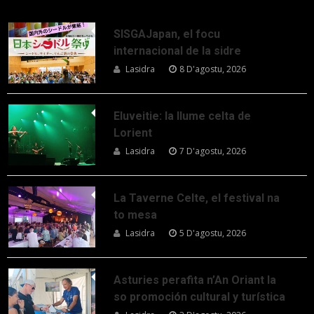
SISGAJapan, el focu
internacional de la sidre
Lasidra
8 D'agostu, 2026
Eluveitie: la llume celta de
Lorient
Lasidra
7 D'agostu, 2026
La Taverne Celte, el festival na
to mesa
Lasidra
5 D'agostu, 2026
Asturies perafita n’An Oriant la
so promoción cultural y turística