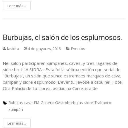
Leer más...
Burbujas, el salón de los esplumosos.
lasidra
4 de payares, 2016
Eventos
Nel salón participaren xampanes, caves, y tres llagares de
sidre brut LA SIDRA.- Esta foi la sétima edición que se fai de
“Burbujas”, un salón que xunce estremaes marques de cava,
xampán y sidre esplumoso. L’eventu llevóse a cabu nel Hotel
Oca Palaciu de La Llorea, asitiáu na Carretera de
Bubujas
cava
EM
Gaitero
GAstroburbujas
sidre
Trabanco
xampán
Leer más...