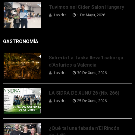
Tuvimos nel Cider Salon Hungary
Lasidra
1 De Mayu, 2026
GASTRONOMÍA
Sidrería La Taska lleva’l saborgu
d’Asturies a Valencia
Lasidra
30 De Xunu, 2026
LA SIDRA DE XUNU’26 (Nb. 266)
Lasidra
25 De Xunu, 2026
¿Qué tal una fabada n’El Rincón