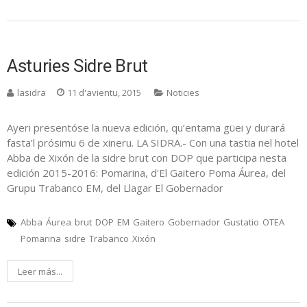
Asturies Sidre Brut
lasidra
11 d'avientu, 2015
Noticies
Ayeri presentóse la nueva edición, qu’entama güei y durará
fasta’l prósimu 6 de xineru. LA SIDRA.- Con una tastia nel hotel
Abba de Xixón de la sidre brut con DOP que participa nesta
edición 2015-2016: Pomarina, d'El Gaitero Poma Áurea, del
Grupu Trabanco EM, del Llagar El Gobernador
Abba
Áurea
brut
DOP
EM
Gaitero
Gobernador
Gustatio
OTEA
Pomarina
sidre
Trabanco
Xixón
Leer más...