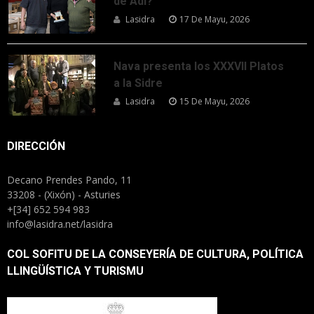
de Adi?
Lasidra
17 De Mayu, 2026
Nava presenta los XXXVII Platos
a la Sidre
Lasidra
15 De Mayu, 2026
DIRECCIÓN
Decano Prendes Pando, 11
33208 - (Xixón) - Asturies
+[34] 652 594 983
info@lasidra.net/lasidra
COL SOFITU DE LA CONSEYERÍA DE CULTURA, POLÍTICA
LLINGÜÍSTICA Y TURISMU