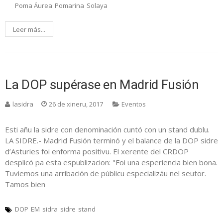
Poma Áurea
Pomarina
Solaya
Leer más...
La DOP supérase en Madrid Fusión
lasidra
26 de xineru, 2017
Eventos
Esti añu la sidre con denominación cuntó con un stand dublu.
LA SIDRE.- Madrid Fusión terminó y el balance de la DOP sidre
d’Asturies foi enforma positivu. El xerente del CRDOP
desplicó pa esta espublizacion: "Foi una esperiencia bien bona.
Tuviemos una arribación de públicu especializáu nel seutor.
Tamos bien
DOP
EM
sidra
sidre
stand