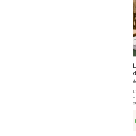
L
d
L
–
x