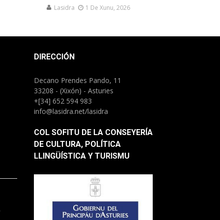
Lasidra
1 De Xunu, 2026
DIRECCIÓN
Decano Prendes Pando, 11
33208 - (Xixón) - Asturies
+[34] 652 594 983
info@lasidra.net/lasidra
COL SOFITU DE LA CONSEYERÍA
DE CULTURA, POLÍTICA
LLINGÜÍSTICA Y TURISMU
.