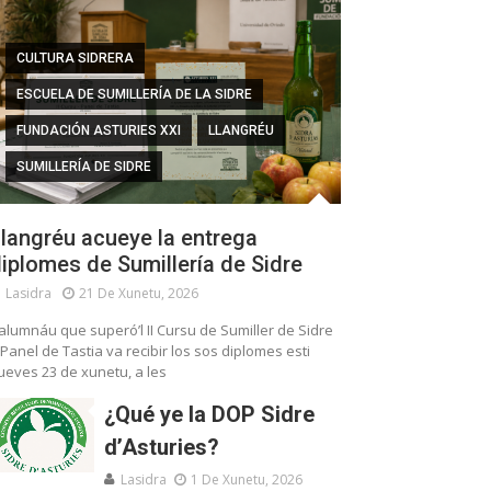
CULTURA SIDRERA
ESCUELA DE SUMILLERÍA DE LA SIDRE
FUNDACIÓN ASTURIES XXI
LLANGRÉU
SUMILLERÍA DE SIDRE
langréu acueye la entrega
iplomes de Sumillería de Sidre
Lasidra
21 De Xunetu, 2026
’alumnáu que superó’l II Cursu de Sumiller de Sidre
 Panel de Tastia va recibir los sos diplomes esti
ueves 23 de xunetu, a les
¿Qué ye la DOP Sidre
d’Asturies?
Lasidra
1 De Xunetu, 2026