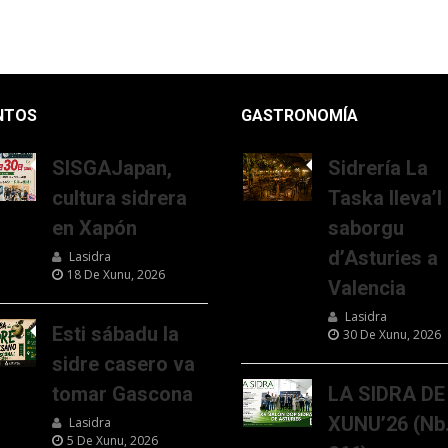
NTOS
GASTRONOMÍA
SISGAJapan,
Sidrería La
cultura sidrera
Taska lleva’l
en Xapón
saborgu
d’Asturies a
Lasidra
18 De Xunu, 2026
Valencia
Lasidra
Esti sábadu la
30 De Xunu, 2026
sidre casero va
tomar Gascona
LA SIDRA DE
XUNU’26 (Nb
Lasidra
5 De Xunu, 2026