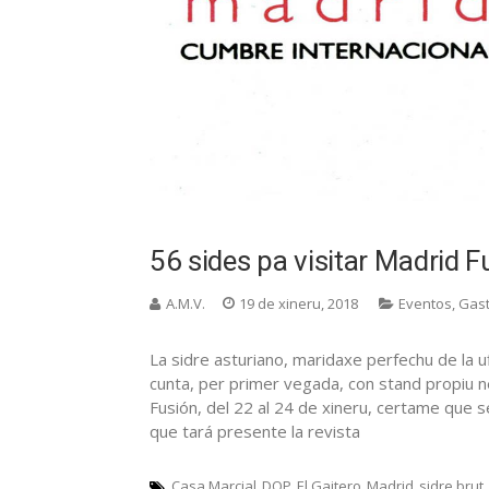
56 sides pa visitar Madrid F
A.M.V.
19 de xineru, 2018
Eventos
,
Gas
La sidre asturiano, maridaxe perfechu de la 
cunta, per primer vegada, con stand propiu 
Fusión, del 22 al 24 de xineru, certame que s
que tará presente la revista
Casa Marcial
DOP
El Gaitero
Madrid
sidre brut