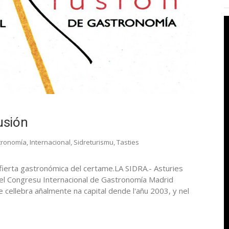
usión
tronomía
,
Internacional
,
Sidreturismu
,
Tasties
ufierta gastronómica del certame.LA SIDRA.- Asturies
nel Congresu Internacional de Gastronomía Madrid
e cellebra añalmente na capital dende l'añu 2003, y nel