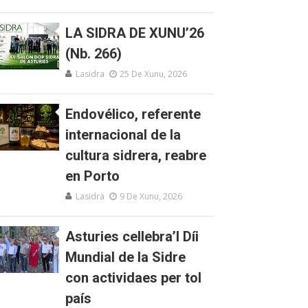
LA SIDRA DE XUNU’26
(Nb. 266)
Lasidra
25 De Xunu, 2026
Endovélico, referente
internacional de la
cultura sidrera, reabre
en Porto
Lasidra
9 De Xunu, 2026
Asturies cellebra’l Díi
Mundial de la Sidre
con actividaes per tol
país