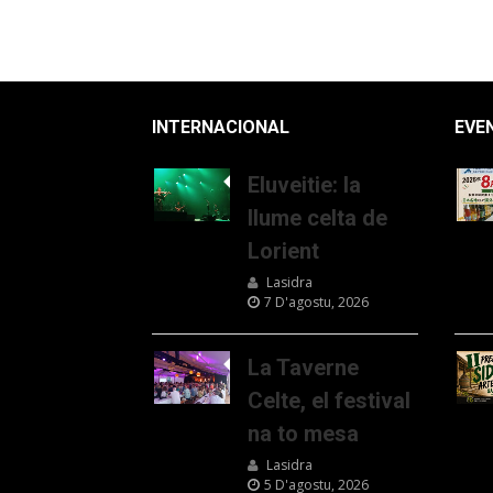
INTERNACIONAL
EVE
Eluveitie: la
llume celta de
Lorient
Lasidra
7 D'agostu, 2026
La Taverne
Celte, el festival
na to mesa
Lasidra
5 D'agostu, 2026