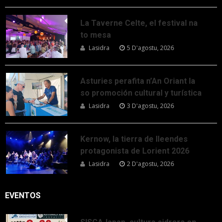
La Taverne Celte, el festival na
to mesa
Lasidra
5 D'agostu, 2026
Asturies perafita n’An Oriant la
so promoción cultural y turística
Lasidra
3 D'agostu, 2026
Kernow, la tierra de lleendes
protagonista de Lorient 2026
Lasidra
2 D'agostu, 2026
EVENTOS