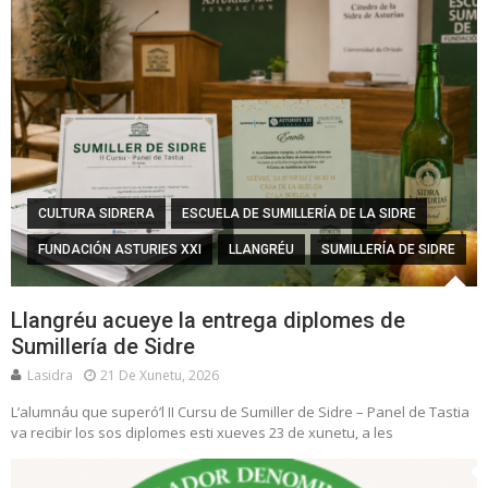
CULTURA SIDRERA
ESCUELA DE SUMILLERÍA DE LA SIDRE
FUNDACIÓN ASTURIES XXI
LLANGRÉU
SUMILLERÍA DE SIDRE
Llangréu acueye la entrega diplomes de
Sumillería de Sidre
Lasidra
21 De Xunetu, 2026
L’alumnáu que superó’l II Cursu de Sumiller de Sidre – Panel de Tastia
va recibir los sos diplomes esti xueves 23 de xunetu, a les