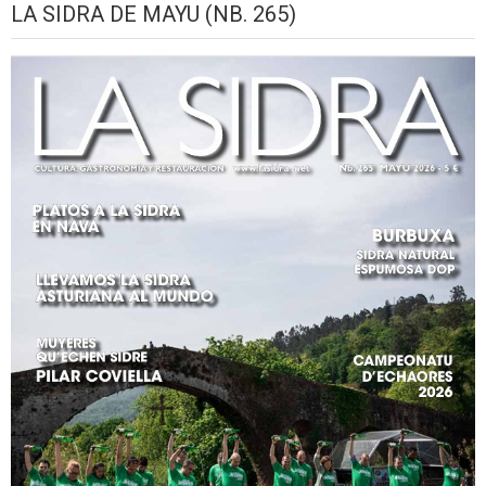
LA SIDRA DE MAYU (NB. 265)
2026
setiembre,
setiembre,
setiembre,
setiembre,
setiembre,
seti
2026
2026
2026
2026
2026
2026