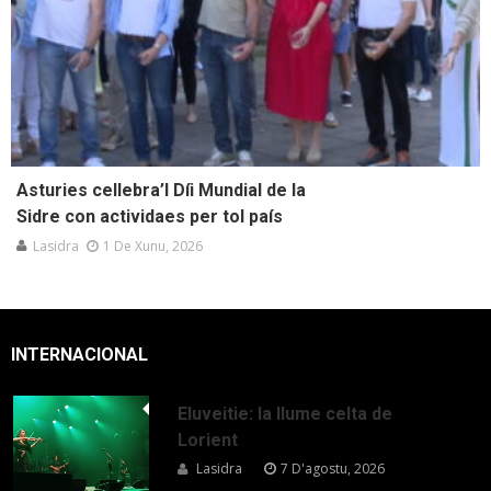
Asturies cellebra’l Díi Mundial de la
Sidre con actividaes per tol país
Lasidra
1 De Xunu, 2026
INTERNACIONAL
Eluveitie: la llume celta de
Lorient
Lasidra
7 D'agostu, 2026