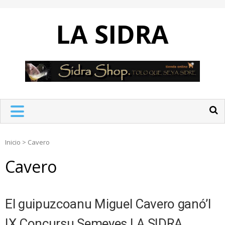
Skip
to
LA SIDRA
content
Inicio
>
Cavero
Cavero
El guipuzcoanu Miguel Cavero ganó’l
IX Concursu Semeyes LA SIDRA