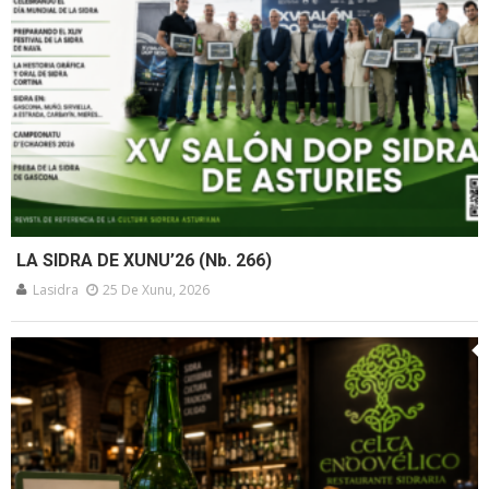
LA SIDRA DE XUNU’26 (Nb. 266)
Lasidra
25 De Xunu, 2026