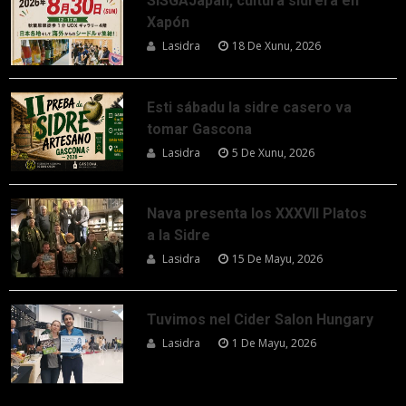
SISGAJapan, cultura sidrera en
Xapón
Lasidra
18 De Xunu, 2026
Esti sábadu la sidre casero va
tomar Gascona
Lasidra
5 De Xunu, 2026
Nava presenta los XXXVII Platos
a la Sidre
Lasidra
15 De Mayu, 2026
Tuvimos nel Cider Salon Hungary
Lasidra
1 De Mayu, 2026