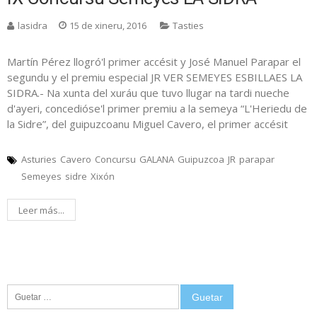
lasidra
15 de xineru, 2016
Tasties
Martín Pérez llogró'l primer accésit y José Manuel Parapar el
segundu y el premiu especial JR VER SEMEYES ESBILLAES LA
SIDRA.- Na xunta del xuráu que tuvo llugar na tardi nueche
d'ayeri, concedióse'l primer premiu a la semeya “L'Heriedu de
la Sidre”, del guipuzcoanu Miguel Cavero, el primer accésit
Asturies
Cavero
Concursu
GALANA
Guipuzcoa
JR
parapar
Semeyes
sidre
Xixón
Leer más...
Guetar: