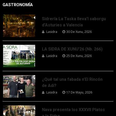
GASTRONOMÍA
Sidrería La Taska lleva’l saborgu
d’Asturies a Valencia
Lasidra
30 De Xunu, 2026
LA SIDRA DE XUNU’26 (Nb. 266)
Lasidra
25 De Xunu, 2026
¿Qué tal una fabada n’El Rincón
de Adi?
Lasidra
17 De Mayu, 2026
Nava presenta los XXXVII Platos
a la Sidre