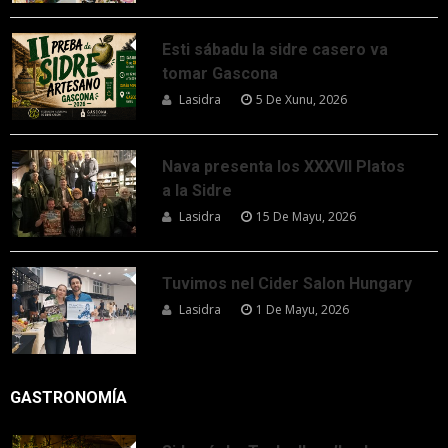
Esti sábadu la sidre casero va
tomar Gascona
Lasidra
5 De Xunu, 2026
Nava presenta los XXXVII Platos
a la Sidre
Lasidra
15 De Mayu, 2026
Tuvimos nel Cider Salon Hungary
Lasidra
1 De Mayu, 2026
GASTRONOMÍA