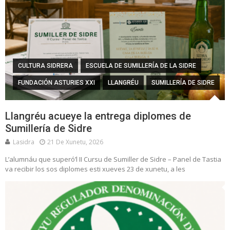
CULTURA SIDRERA
ESCUELA DE SUMILLERÍA DE LA SIDRE
FUNDACIÓN ASTURIES XXI
LLANGRÉU
SUMILLERÍA DE SIDRE
Llangréu acueye la entrega diplomes de
Sumillería de Sidre
Lasidra
21 De Xunetu, 2026
L’alumnáu que superó’l II Cursu de Sumiller de Sidre – Panel de Tastia
va recibir los sos diplomes esti xueves 23 de xunetu, a les