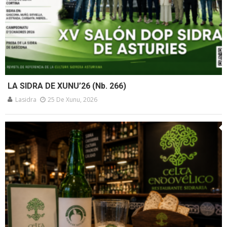
LA SIDRA DE XUNU’26 (Nb. 266)
Lasidra
25 De Xunu, 2026