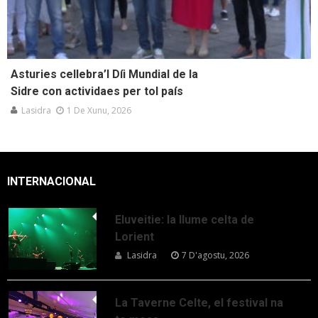
Asturies cellebra’l Díi Mundial de la
Sidre con actividaes per tol país
Lasidra
1 De Xunu, 2026
INTERNACIONAL
Eluveitie: la llume celta de
Lorient
Lasidra
7 D'agostu, 2026
La Taverne Celte, el festival na