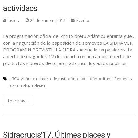
actividaes
lasidra
26 de xunetu, 2017
Eventos
La programación oficial del Arcu Sidreru Atlánticu entama güei,
con la naguración de la esposición de semeyes LA SIDRA VER
PROGRAMÍN PREVISTU LA SIDRA.- Anque la carpa sidrera ta
abierta de magar les 12 del meudíi con una amplia ufierta de
productos sidreros de tol arcu atlánticu, los actos públicos
aRCU
Atlánticu
charra
degustación
esposición
ocitanu
Semeyes
sidra
sidre
sidreru
Leer más...
Sidracrucis’17. Últimes places y