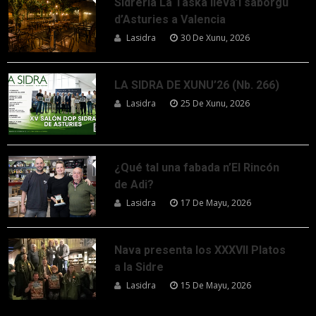
Sidrería La Taska lleva’l saborgu
d’Asturies a Valencia
Lasidra
30 De Xunu, 2026
LA SIDRA DE XUNU’26 (Nb. 266)
Lasidra
25 De Xunu, 2026
¿Qué tal una fabada n’El Rincón
de Adi?
Lasidra
17 De Mayu, 2026
Nava presenta los XXXVII Platos
a la Sidre
Lasidra
15 De Mayu, 2026