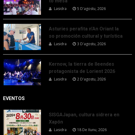
to mesa
Lasidra
5 D'agostu, 2026
Asturies perafita n’An Oriant la
so promoción cultural y turística
Lasidra
3 D'agostu, 2026
Kernow, la tierra de lleendes
protagonista de Lorient 2026
Lasidra
2 D'agostu, 2026
EVENTOS
SISGAJapan, cultura sidrera en
Xapón
Lasidra
18 De Xunu, 2026