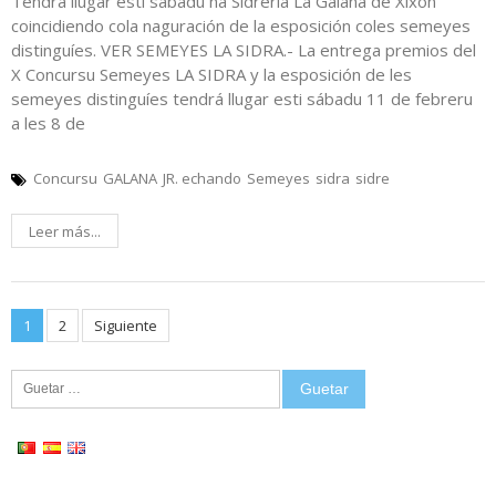
Tendrá llugar esti sábadu na Sidrería La Galana de Xixón
coincidiendo cola naguración de la esposición coles semeyes
distinguíes. VER SEMEYES LA SIDRA.- La entrega premios del
X Concursu Semeyes LA SIDRA y la esposición de les
semeyes distinguíes tendrá llugar esti sábadu 11 de febreru
a les 8 de
Concursu
GALANA
JR. echando
Semeyes
sidra
sidre
Leer más...
Posts
1
2
Siguiente
pagination
Guetar: