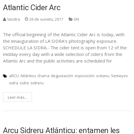
Atlantic Cider Arc
lasidra
26 de xunetu, 2017
EN
The official beginning of the Atlantic Cider Arc is today, with
the innauguration of LA SIDRA's photography exposure.
SCHEDULE LA SIDRA.- The cider tent is open from 12 of the
midday every day with a wide selection of ciders from the
Atlantic Arc and the public activities are scheduled for
aRCU
Atlánticu
charra
degustación
esposición
ocitanu
Semeyes
sidra
sidre
sidreru
Leer más...
Arcu Sidreru Atlánticu: entamen les