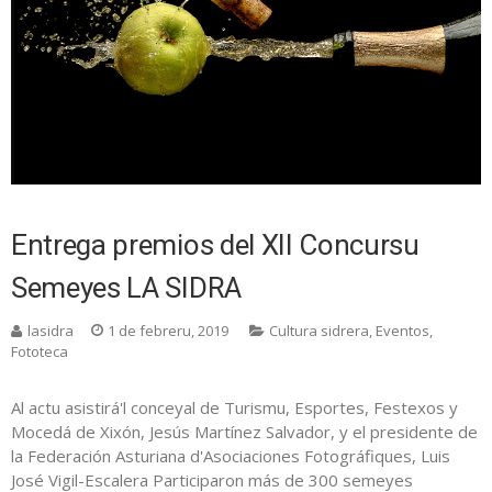
Entrega premios del XII Concursu
Semeyes LA SIDRA
lasidra
1 de febreru, 2019
Cultura sidrera
,
Eventos
,
Fototeca
Al actu asistirá'l conceyal de Turismu, Esportes, Festexos y
Mocedá de Xixón, Jesús Martínez Salvador, y el presidente de
la Federación Asturiana d'Asociaciones Fotográfiques, Luis
José Vigil-Escalera Participaron más de 300 semeyes