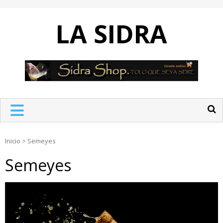
Skip
to
LA SIDRA
content
Inicio
>
Semeyes
Semeyes