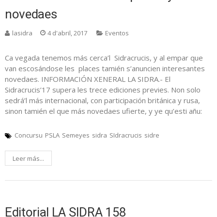
novedaes
lasidra
4 d'abril, 2017
Eventos
Ca vegada tenemos más cerca’l Sidracrucis, y al empar que
van escosándose les places tamién s’anuncien interesantes
novedaes. INFORMACIÓN XENERAL LA SIDRA.- El
Sidracrucis’17 supera les trece ediciones previes. Non solo
sedrá’l más internacional, con participación británica y rusa,
sinon tamién el que más novedaes ufierte, y ye qu’esti añu:
Concursu
PSLA
Semeyes
sidra
SIdracrucis
sidre
Leer más...
Editorial LA SIDRA 158