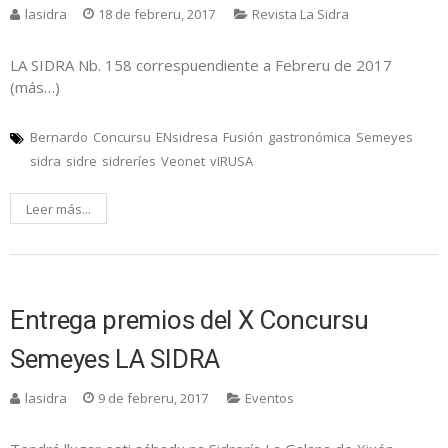
lasidra
18 de febreru, 2017
Revista La Sidra
LA SIDRA Nb. 158 correspuendiente a Febreru de 2017
(más…)
Bernardo
Concursu
ENsidresa
Fusión
gastronómica
Semeyes
sidra
sidre
sidreríes
Veonet
vIRUSA
Leer más...
Entrega premios del X Concursu
Semeyes LA SIDRA
lasidra
9 de febreru, 2017
Eventos