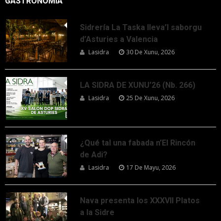
GASTRONOMÍA
Sidrería La Taska lleva’l saborgu
d’Asturies a Valencia
Lasidra
30 De Xunu, 2026
LA SIDRA DE XUNU’26 (Nb. 266)
Lasidra
25 De Xunu, 2026
¿Qué tal una fabada n’El Rincón
de Adi?
Lasidra
17 De Mayu, 2026
Nava presenta los XXXVII Platos
a la Sidre