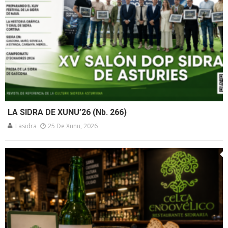
LA SIDRA DE XUNU’26 (Nb. 266)
Lasidra
25 De Xunu, 2026