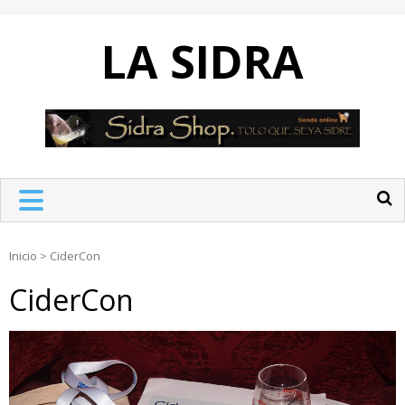
Skip
to
LA SIDRA
content
Inicio
>
CiderCon
CiderCon