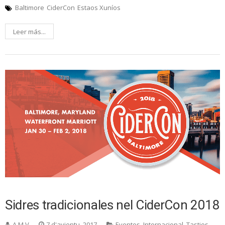
Baltimore
CiderCon
Estaos Xuníos
Leer más...
Sidres tradicionales nel CiderCon 2018
A.M.V.
7 d'avientu, 2017
Eventos
,
Internacional
,
Tasties