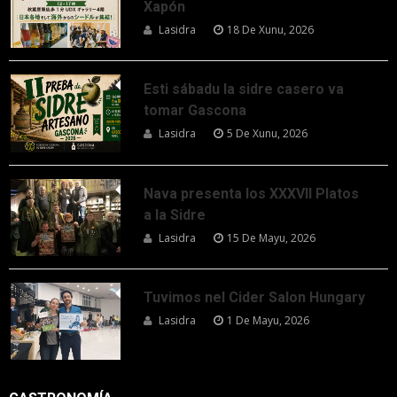
Xapón
Lasidra
18 De Xunu, 2026
Esti sábadu la sidre casero va
tomar Gascona
Lasidra
5 De Xunu, 2026
Nava presenta los XXXVII Platos
a la Sidre
Lasidra
15 De Mayu, 2026
Tuvimos nel Cider Salon Hungary
Lasidra
1 De Mayu, 2026