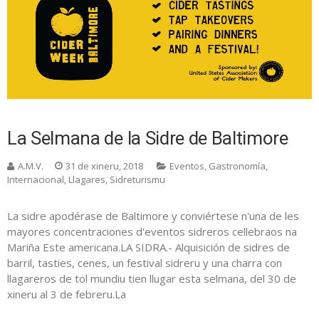
La Selmana de la Sidre de Baltimore
A.M.V.
31 de xineru, 2018
Eventos
,
Gastronomía
,
Internacional
,
Llagares
,
Sidreturismu
La sidre apodérase de Baltimore y conviértese n'una de les
mayores concentraciones d'eventos sidreros cellebraos na
Mariña Este americana.LA SIDRA.- Alquisición de sidres de
barril, tasties, cenes, un festival sidreru y una charra con
llagareros de tol mundiu tien llugar esta selmana, del 30 de
xineru al 3 de febreru.La