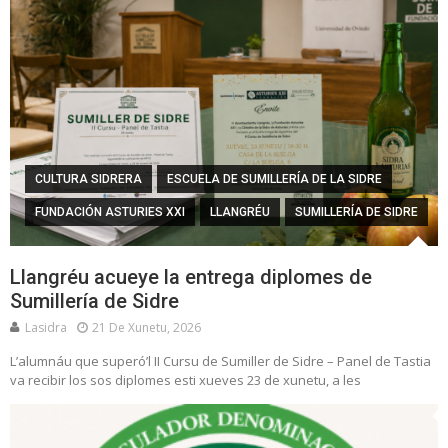
CULTURA SIDRERA
ESCUELA DE SUMILLERÍA DE LA SIDRE
FUNDACIÓN ASTURIES XXI
LLANGRÉU
SUMILLERÍA DE SIDRE
Llangréu acueye la entrega diplomes de
Sumillería de Sidre
Lasidra
21 De Xunetu, 2026
L’alumnáu que superó’l II Cursu de Sumiller de Sidre – Panel de Tastia
va recibir los sos diplomes esti xueves 23 de xunetu, a les