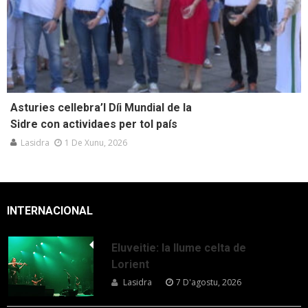
Asturies cellebra’l Díi Mundial de la
Sidre con actividaes per tol país
Lasidra
1 De Xunu, 2026
INTERNACIONAL
Eluveitie: la llume celta de
Lorient
Lasidra
7 D'agostu, 2026