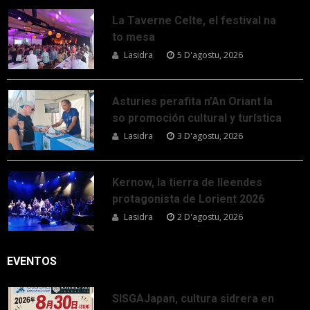
La Taverne Celte, el festival na
to mesa
Lasidra
5 D'agostu, 2026
Asturies perafita n’An Oriant la
so promoción cultural y turística
Lasidra
3 D'agostu, 2026
Kernow, la tierra de lleendes
protagonista de Lorient 2026
Lasidra
2 D'agostu, 2026
EVENTOS
SISGAJapan, cultura sidrera en