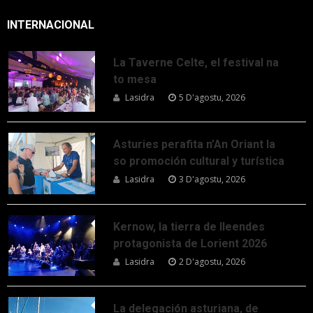
INTERNACIONAL
La Taverne Celte, el festival na
to mesa
Lasidra
5 D'agostu, 2026
Asturies perafita n’An Oriant la
so promoción cultural y turística
Lasidra
3 D'agostu, 2026
Kernow, la tierra de lleendes
protagonista de Lorient 2026
Lasidra
2 D'agostu, 2026
La delegación asturiana, de