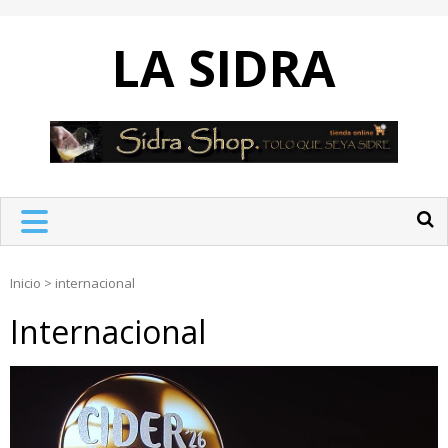
Skip
to
LA SIDRA
content
Inicio
>
internacional
Internacional