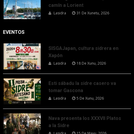
camín a Lorient
Lasidra
31 De Xunetu, 2026
EVENTOS
SISGAJapan, cultura sidrera en
Xapón
Lasidra
18 De Xunu, 2026
Esti sábadu la sidre casero va
tomar Gascona
Lasidra
5 De Xunu, 2026
Nava presenta los XXXVII Platos
a la Sidre
Lasidra
15 De Mayu, 2026