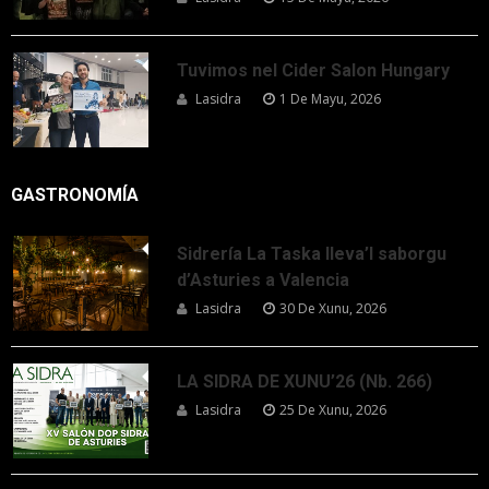
Tuvimos nel Cider Salon Hungary
Lasidra
1 De Mayu, 2026
GASTRONOMÍA
Sidrería La Taska lleva’l saborgu
d’Asturies a Valencia
Lasidra
30 De Xunu, 2026
LA SIDRA DE XUNU’26 (Nb. 266)
Lasidra
25 De Xunu, 2026