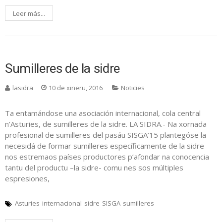
Leer más...
Sumilleres de la sidre
lasidra
10 de xineru, 2016
Noticies
Ta entamándose una asociación internacional, cola central
n’Asturies, de sumilleres de la sidre. LA SIDRA.- Na xornada
profesional de sumilleres del pasáu SISGA’15 plantegóse la
necesidá de formar sumilleres específicamente de la sidre
nos estremaos países productores p’afondar na conocencia
tantu del productu –la sidre- comu nes sos múltiples
espresiones,
Asturies
internacional
sidre
SISGA
sumilleres