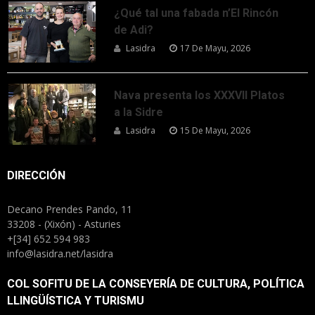
¿Qué tal una fabada n’El Rincón
de Adi?
Lasidra
17 De Mayu, 2026
Nava presenta los XXXVII Platos
a la Sidre
Lasidra
15 De Mayu, 2026
DIRECCIÓN
Decano Prendes Pando, 11
33208 - (Xixón) - Asturies
+[34] 652 594 983
info@lasidra.net/lasidra
COL SOFITU DE LA CONSEYERÍA DE CULTURA, POLÍTICA
LLINGÜÍSTICA Y TURISMU