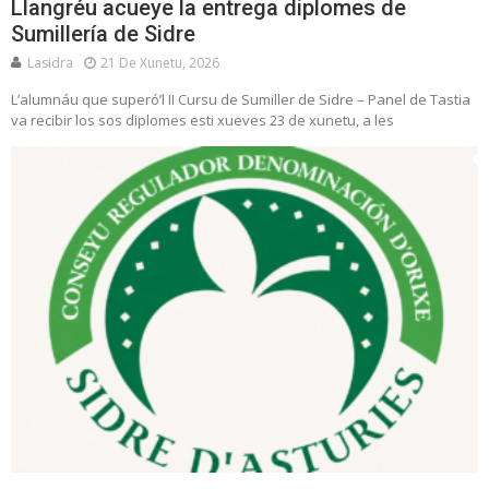
Llangréu acueye la entrega diplomes de
Sumillería de Sidre
Lasidra
21 De Xunetu, 2026
L’alumnáu que superó’l II Cursu de Sumiller de Sidre – Panel de Tastia
va recibir los sos diplomes esti xueves 23 de xunetu, a les