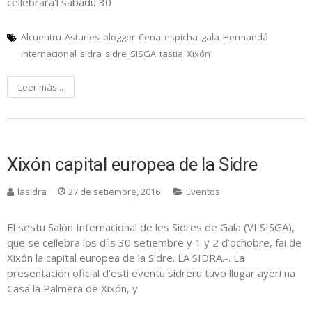
cellebrará'l sábadu 30
Alcuentru
Asturies
blogger
Cena
espicha
gala
Hermandá
internacional
sidra
sidre
SISGA
tastia
Xixón
Leer más...
Xixón capital europea de la Sidre
lasidra
27 de setiembre, 2016
Eventos
El sestu Salón Internacional de les Sidres de Gala (VI SISGA),
que se cellebra los díis 30 setiembre y 1 y 2 d’ochobre, fai de
Xixón la capital europea de la Sidre. LA SIDRA.-. La
presentación oficial d’esti eventu sidreru tuvo llugar ayeri na
Casa la Palmera de Xixón, y