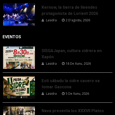
Kernow, la tierra de lleendes
protagonista de Lorient 2026
Lasidra
2 D'agostu, 2026
EVENTOS
SISGAJapan, cultura sidrera en
Xapón
Lasidra
18 De Xunu, 2026
Esti sábadu la sidre casero va
tomar Gascona
Lasidra
5 De Xunu, 2026
Nava presenta los XXXVII Platos