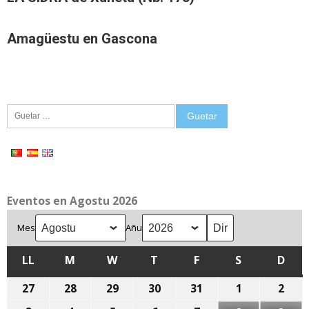
Amagüestu en Gascona
Guetar:
Eventos en Agostu 2026
Mes
Añu
LL
LLUNES
M
MARTES
W
MIÉRCOLES
T
XUEVES
F
VIENRES
S
SÁBADU
D
DOM
27
27
28
28
29
29
30
30
31
31
1
1
2
2
de
de
de
de
de
d'agostu,
d'ag