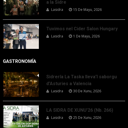
a la Sidre
Lasidra
15 De Mayu, 2026
Tuvimos nel Cider Salon Hungary
Lasidra
1 De Mayu, 2026
GASTRONOMÍA
Sidrería La Taska lleva’l saborgu
d’Asturies a Valencia
Lasidra
30 De Xunu, 2026
LA SIDRA DE XUNU’26 (Nb. 266)
Lasidra
25 De Xunu, 2026