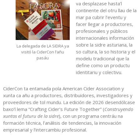
va desplazase hasta’l
continente del otru llau de la
mar pa cubrir l’eventu y
facer llegar a productores,
profesionales y públicos
internacionales información
sobre la sidre asturiana, la
La delegada de LA SIDRA ya
so cultura, la so historia y el
visitó la CiderCon l’añu
pasáu
modelu tradicional que la
define como un productu
identitariu y colectivu.
CiderCon ta entamada pola American Cider Association y
xunta ca añu a productores, distribuidores, investigadores y
proveedores de tol mundu. La edición de 2026 desendólcase
baxo’l lema “Crafting Cider’s Future Together” (
Construyendo
xuntos el futuru de la sidre
), con un programa centráu na
formación técnica, l’análisis de tendencias, la innovación
empresarial y l’intercambiu profesional.