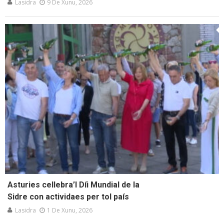
Lasidra
9 De Xunu, 2026
Asturies cellebra’l Díi Mundial de la
Sidre con actividaes per tol país
Lasidra
1 De Xunu, 2026