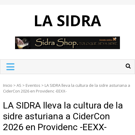
Skip
to
LA SIDRA
content
Inicio
>
AS
>
Eventos
>
LA SIDRA lleva la cultura de la sidre asturiana a
CiderCon 2026 en Providenc -EEXX-
LA SIDRA lleva la cultura de la
sidre asturiana a CiderCon
2026 en Providenc -EEXX-