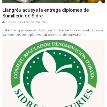
Llangréu acueye la entrega diplomes de
Sumillería de Sidre
Lasidra
21 De Xunetu, 2026
L’alumnáu que superó’l II Cursu de Sumiller de Sidre – Panel de Tastia
va recibir los sos diplomes esti xueves 23 de xunetu, a les