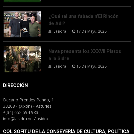
¿Qué tal una fabada n’El Rincón
de Adi?
Lasidra
17 De Mayu, 2026
Nava presenta los XXXVII Platos
a la Sidre
Lasidra
15 De Mayu, 2026
DIRECCIÓN
Decano Prendes Pando, 11
33208 - (Xixón) - Asturies
+[34] 652 594 983
info@lasidra.net/lasidra
COL SOFITU DE LA CONSEYERÍA DE CULTURA, POLÍTICA