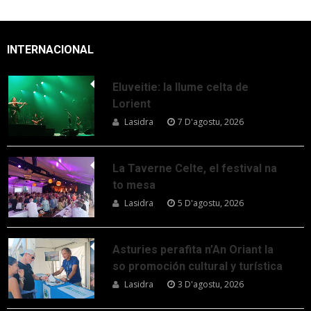
INTERNACIONAL
Eluveitie: la llume celta de
Lorient
Lasidra
7 D'agostu, 2026
La Taverne Celte, el festival na
to mesa
Lasidra
5 D'agostu, 2026
Asturies perafita n’An Oriant la
so promoción cultural y turística
Lasidra
3 D'agostu, 2026