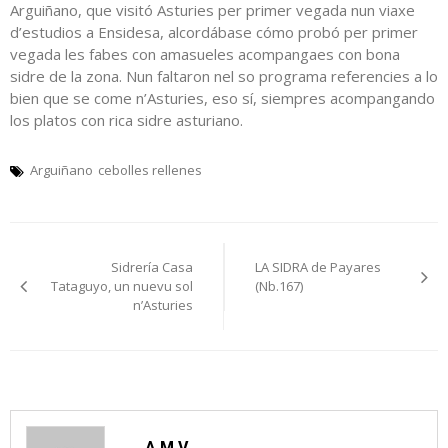
Arguiñano, que visitó Asturies per primer vegada nun viaxe
d’estudios a Ensidesa, alcordábase cómo probó per primer
vegada les fabes con amasueles acompangaes con bona
sidre de la zona. Nun faltaron nel so programa referencies a lo
bien que se come n’Asturies, eso sí, siempres acompangando
los platos con rica sidre asturiano.
Arguiñano
cebolles rellenes
Navegación
Sidrería Casa
LA SIDRA de Payares
pelos
Tataguyo, un nuevu sol
(Nb.167)
n’Asturies
artículos
A.M.V.