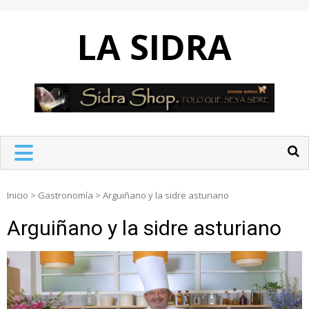
Skip
to
LA SIDRA
content
Inicio
>
Gastronomía
>
Arguiñano y la sidre asturiano
Arguiñano y la sidre asturiano