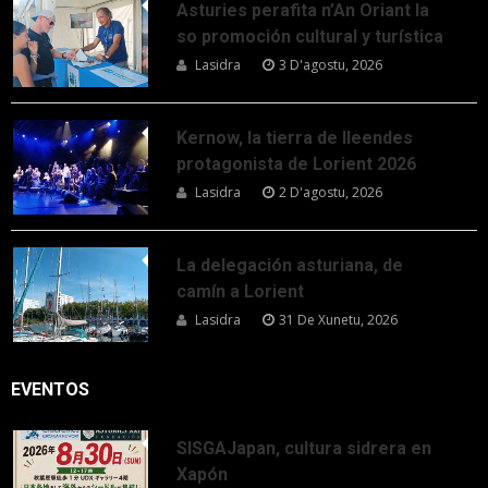
Asturies perafita n’An Oriant la
so promoción cultural y turística
Lasidra
3 D'agostu, 2026
Kernow, la tierra de lleendes
protagonista de Lorient 2026
Lasidra
2 D'agostu, 2026
La delegación asturiana, de
camín a Lorient
Lasidra
31 De Xunetu, 2026
EVENTOS
SISGAJapan, cultura sidrera en
Xapón