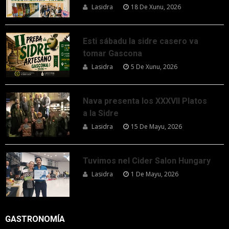
Lasidra
18 De Xunu, 2026
Esti sábadu la sidre casero va
tomar Gascona
Lasidra
5 De Xunu, 2026
Nava presenta los XXXVII Platos
a la Sidre
Lasidra
15 De Mayu, 2026
Tuvimos nel Cider Salon Hungary
Lasidra
1 De Mayu, 2026
GASTRONOMÍA