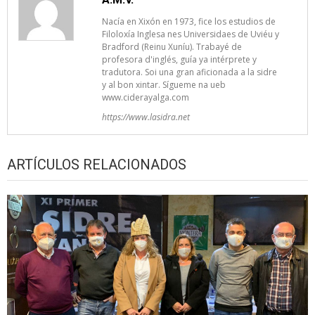
Nacía en Xixón en 1973, fice los estudios de
Filoloxía Inglesa nes Universidaes de Uviéu y
Bradford (Reinu Xuníu). Trabayé de
profesora d'inglés, guía ya intérprete y
tradutora. Soi una gran aficionada a la sidre
y al bon xintar. Sígueme na ueb
www.ciderayalga.com
https://www.lasidra.net
ARTÍCULOS RELACIONADOS