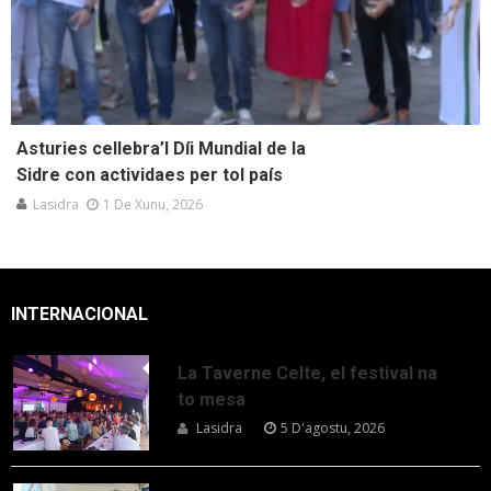
Asturies cellebra’l Díi Mundial de la
Sidre con actividaes per tol país
Lasidra
1 De Xunu, 2026
INTERNACIONAL
La Taverne Celte, el festival na
to mesa
Lasidra
5 D'agostu, 2026