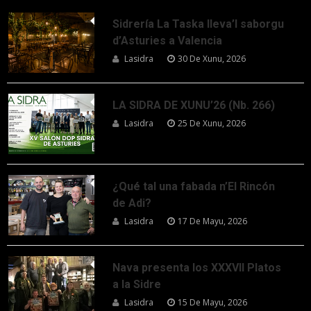
Sidrería La Taska lleva’l saborgu
d’Asturies a Valencia
Lasidra
30 De Xunu, 2026
LA SIDRA DE XUNU’26 (Nb. 266)
Lasidra
25 De Xunu, 2026
¿Qué tal una fabada n’El Rincón
de Adi?
Lasidra
17 De Mayu, 2026
Nava presenta los XXXVII Platos
a la Sidre
Lasidra
15 De Mayu, 2026