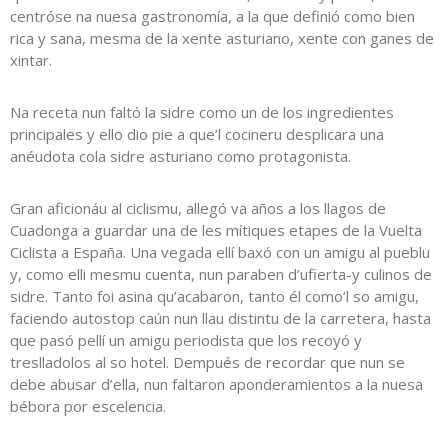
centróse na nuesa gastronomía, a la que definió como bien
rica y sana, mesma de la xente asturiano, xente con ganes de
xintar.
Na receta nun faltó la sidre como un de los ingredientes
principales y ello dio pie a que’l cocineru desplicara una
anéudota cola sidre asturiano como protagonista.
Gran aficionáu al ciclismu, allegó va años a los llagos de
Cuadonga a guardar una de les mítiques etapes de la Vuelta
Ciclista a España. Una vegada ellí baxó con un amigu al pueblu
y, como elli mesmu cuenta, nun paraben d’ufierta-y culinos de
sidre. Tanto foi asina qu’acabaron, tanto él como’l so amigu,
faciendo autostop caún nun llau distintu de la carretera, hasta
que pasó pellí un amigu periodista que los recoyó y
treslladolos al so hotel. Dempués de recordar que nun se
debe abusar d’ella, nun faltaron aponderamientos a la nuesa
bébora por escelencia.