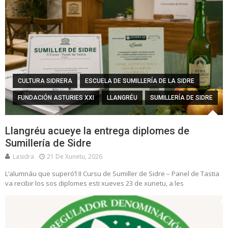
CULTURA SIDRERA
ESCUELA DE SUMILLERÍA DE LA SIDRE
FUNDACIÓN ASTURIES XXI
LLANGRÉU
SUMILLERÍA DE SIDRE
Llangréu acueye la entrega diplomes de
Sumillería de Sidre
Lasidra
21 De Xunetu, 2026
L’alumnáu que superó’l II Cursu de Sumiller de Sidre – Panel de Tastia
va recibir los sos diplomes esti xueves 23 de xunetu, a les