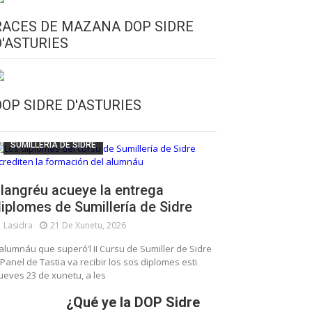
RACES DE MAZANA DOP SIDRE
D'ASTURIES
CULTURA SIDRERA
ESCUELA DE SUMILLERÍA DE LA SIDRE
DOP SIDRE D'ASTURIES
FUNDACIÓN ASTURIES XXI
LLANGRÉU
SUMILLERÍA DE SIDRE
langréu acueye la entrega
iplomes de Sumillería de Sidre
Lasidra
21 De Xunetu, 2026
’alumnáu que superó’l II Cursu de Sumiller de Sidre
 Panel de Tastia va recibir los sos diplomes esti
ueves 23 de xunetu, a les
¿Qué ye la DOP Sidre