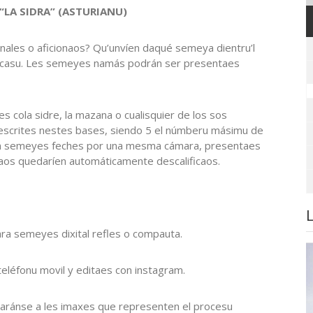
“LA SIDRA” (ASTURIANU)
nales o aficionaos
? Qu’unvíen daqué semeya dientru’l
ca casu. Les semeyes namás podrán ser presentaes
 cola sidre, la mazana o cualisquier de los sos
descrites nestes bases, siendo 5 el númberu másimu de
en semeyes feches por una mesma cámara, presentaes
aos quedaríen automáticamente descalificaos.
a semeyes dixital refles o compauta.
eléfonu movil y editaes con instagram.
oraránse a les imaxes que representen el procesu