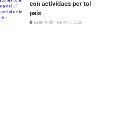
con actividaes per tol
país
Lasidra
1 De Xunu, 2026