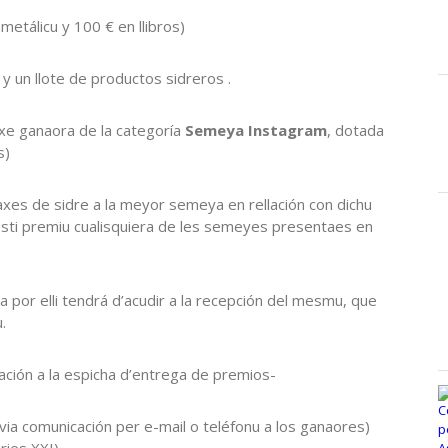
etálicu y 100 € en llibros)
 y un llote de productos sidreros .
axe ganaora de la categoría
Semeya Instagram
, dotada
s)
xes de sidre a la meyor semeya en rellación con dichu
esti premiu cualisquiera de les semeyes presentaes en
a por elli tendrá d’acudir a la recepción del mesmu, que
.
itación a la espicha d’entrega de premios-
a comunicación per e-mail o teléfonu a los ganaores)
ries XXI).