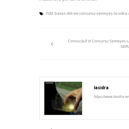
1582
bases-del-viii-concursu-semeyes-la-sidra-
Navegación
Convocáu’l VI Concursu Semeyes L
pelos
SIDR
artículos
lasidra
https://www.lasidra.ne