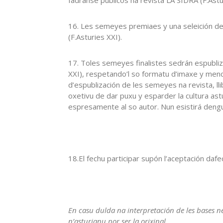
16. Les semeyes premiaes y una seleición d
(F.Asturies XXI).
17. Toles semeyes finalistes sedrán espubliza
XXI), respetando’l so formatu d’imaxe y menc
d’espublización de les semeyes na revista, ll
oxetivu de dar puxu y esparder la cultura ast
espresamente al so autor. Nun esistirá dengu
18.El fechu participar supón l’aceptación daf
En casu dulda na interpretación de les bases ne
n’asturianu por ser la orixinal.