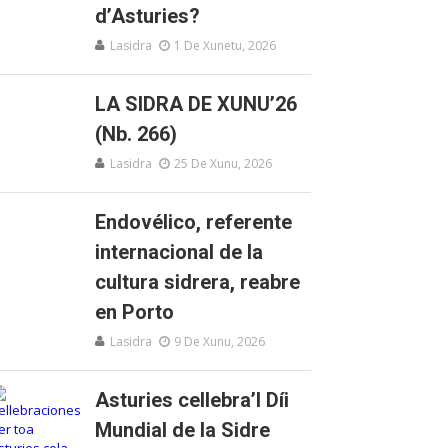
d’Asturies?
Lasidra
1 De Xunetu, 2026
LA SIDRA DE XUNU’26
(Nb. 266)
Lasidra
25 De Xunu, 2026
Endovélico, referente
internacional de la
cultura sidrera, reabre
en Porto
Lasidra
9 De Xunu, 2026
Asturies cellebra’l Díi
Mundial de la Sidre