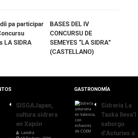
díi pa participar
BASES DEL IV
 Concursu
CONCURSU DE
s LA SIDRA
SEMEYES “LA SIDRA”
(CASTELLANO)
NTOS
GASTRONOMÍA
SISGAJapan,
Sidrería La
cultura sidrera
Taska lleva’l
en Xapón
saborgu
d’Asturies a
Lasidra