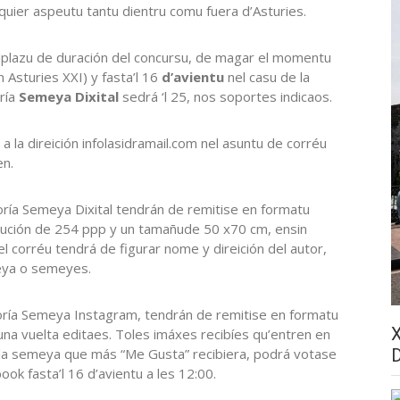
squier aspeutu tantu dientru comu fuera d’Asturies.
’lplazu de duración del concursu, de magar el momentu
 Asturies XXI) y fasta’l 16
d’avientu
nel casu de la
ría
Semeya Dixital
sedrá ‘l 25, nos soportes indicaos.
a la direición infolasidramail.com nel asuntu de corréu
en.
oría Semeya Dixital tendrán de remitise en formatu
lución de 254 ppp y un tamañude 50 x70 cm, ensin
el corréu tendrá de figurar nome y direición del autor,
meya o semeyes.
oría Semeya Instagram, tendrán de remitise en formatu
una vuelta editaes. Toles imáxes recibíes qu’entren en
 la semeya que más “Me Gusta” recibiera, podrá votase
ok fasta’l 16 d’avientu a les 12:00.