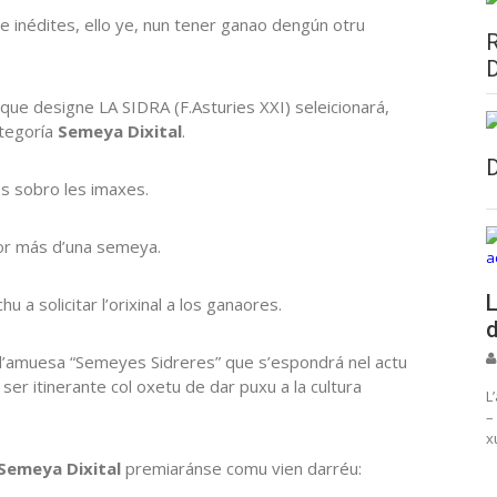
 inédites, ello ye, nun tener ganao dengún otru
que designe LA SIDRA (F.Asturies XXI) seleicionará,
ategoría
Semeya Dixital
.
os sobro les imaxes.
por más d’una semeya.
L
u a solicitar l’orixinal a los ganaores.
d
 l’amuesa “Semeyes Sidreres” que s’espondrá nel actu
er itinerante col oxetu de dar puxu a la cultura
L
–
x
Semeya Dixital
premiaránse comu vien darréu: