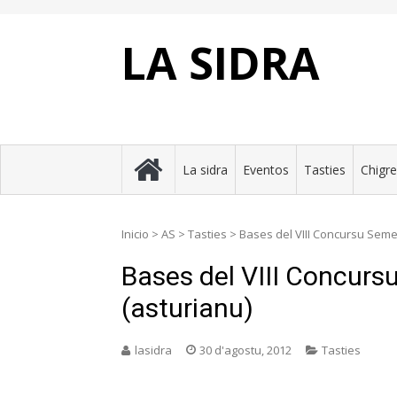
Skip
to
content
LA SIDRA
La sidra
Eventos
Tasties
Chigr
Inicio
>
AS
>
Tasties
>
Bases del VIII Concursu Seme
Bases del VIII Concur
(asturianu)
lasidra
30 d'agostu, 2012
Tasties