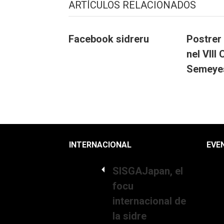
ARTÍCULOS RELACIONADOS
Facebook sidreru
Postrer 
nel VIII
Semeye
INTERNACIONAL
EVE
SISGAJapan, el
focu
internacional de
la sidre