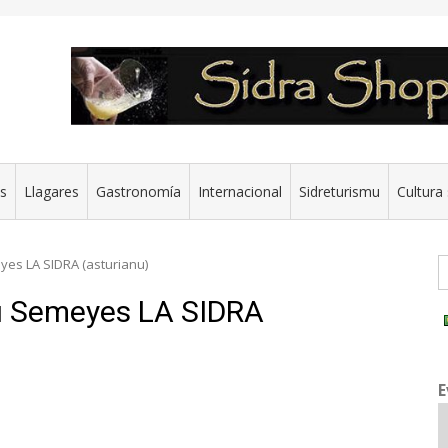
es
Llagares
Gastronomía
Internacional
Sidreturismu
Cultura 
G
yes LA SIDRA (asturianu)
su Semeyes LA SIDRA
E