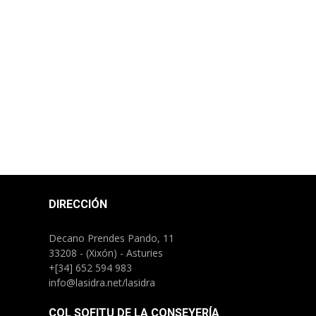
DIRECCIÓN
Decano Prendes Pando, 11
33208 - (Xixón) - Asturies
+[34] 652 594 983
info@lasidra.net/lasidra
COL SOFITU DE LA CONSEYERÍA