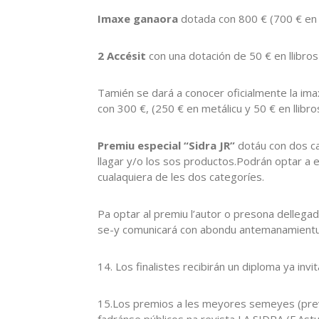
Imaxe ganaora
dotada con 800 € (700 € en m
2 Accésit
con una dotación de 50 € en llibros
Tamién se dará a conocer oficialmente la im
con 300 €, (250 € en metálicu y 50 € en llibro
Premiu especial “Sidra JR”
dotáu con dos ca
llagar y/o los sos productos.Podrán optar a 
cualaquiera de les dos categoríes.
Pa optar al premiu l’autor o presona dellegad
se-y comunicará con abondu antemanamientu
14. Los finalistes recibirán un diploma ya inv
15.Los premios a les meyores semeyes (previ
fadránse públicos na revista LA SIDRA (F.Astu