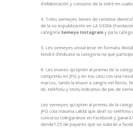
d’ellaboración y consumu de la sidre en cuali
4. Toles semeyes tienen de remitise dientru
de la so espublización en LA SIDRA (Fundación
categoría
Semeya Instagram
y pa la catego
5. Les semeyes unviaránse en formatu dixital 
tendrá d’indicase la categoría na que particip
6. Les imaxes qu’opten al premiu de la categ
comprimíu en JPG y en tou casu con una reso
marcos, tando la imaxe a sangre nel llenzu. N
nb. teléfonu y testu indicativu de pie de se
Les semeyes qu’opten al premiu de la categ
JPG cola másima calidá que dea’l so teléfonu 
concursu colingaránse en Facebook y ganará
dende’l 25 de payares que se xubirán a facebo