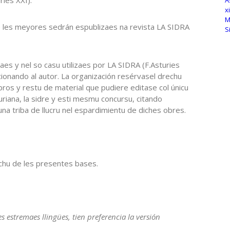
e les meyores sedrán espublizaes na revista LA SIDRA
es y nel so casu utilizaes por LA SIDRA (F.Asturies
ionando al autor. La organización resérvasel drechu
ibros y restu de material que pudiere editase col únicu
uriana, la sidre y esti mesmu concursu, citando
na triba de llucru nel espardimientu de diches obres.
echu de les presentes bases.
s estremaes llingües, tien preferencia la versión