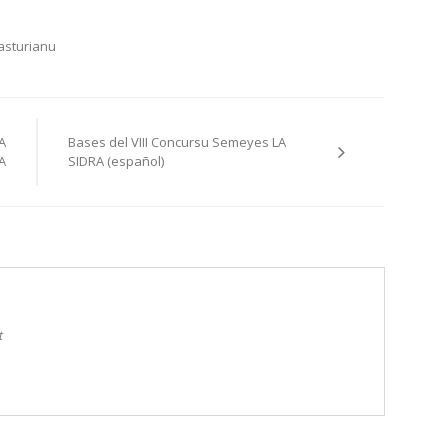
asturianu
A
Bases del VIII Concursu Semeyes LA
A
SIDRA (español)
t