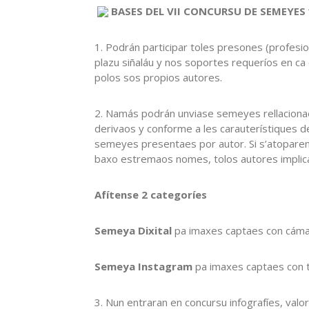
BASES DEL VII CONCURSU DE SEMEYES 
1. Podrán participar toles presones (profesio
plazu siñaláu y nos soportes requeríos en 
polos sos propios autores.
2. Namás podrán unviase semeyes rellacionaes
derivaos y conforme a les carauterístiques 
semeyes presentaes por autor. Si s’atopar
baxo estremaos nomes, tolos autores implic
Afítense 2 categoríes
Semeya Dixital
pa imaxes captaes con cámar
Semeya Instagram
pa imaxes captaes con t
3. Nun entraran en concursu infografíes, val