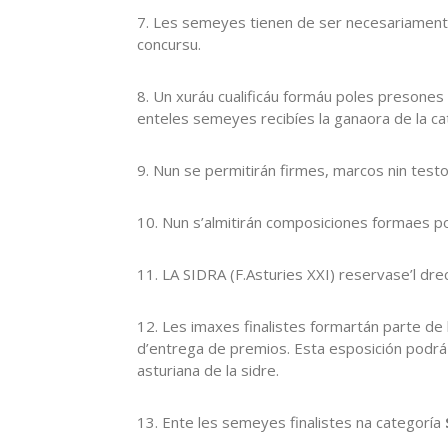
7. Les semeyes tienen de ser necesariamente
concursu.
8. Un xuráu cualificáu formáu poles presones 
enteles semeyes recibíes la ganaora de la c
9. Nun se permitirán firmes, marcos nin test
10. Nun s’almitirán composiciones formaes 
11. LA SIDRA (F.Asturies XXI) reservase’l drech
12. Les imaxes finalistes formartán parte de
d’entrega de premios. Esta esposición podrá s
asturiana de la sidre.
13. Ente les semeyes finalistes na categoría