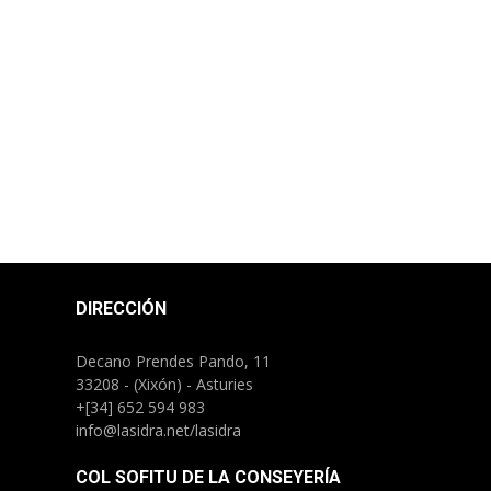
DIRECCIÓN
Decano Prendes Pando, 11
33208 - (Xixón) - Asturies
+[34] 652 594 983
info@lasidra.net/lasidra
COL SOFITU DE LA CONSEYERÍA