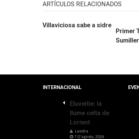
ARTÍCULOS RELACIONADOS
Villaviciosa sabe a sidre
Primer T
Sumiller
INTERNACIONAL
EVE
Eluveitie: la
llume celta de
Lorient
Lasidra
7 D'agostu, 2026