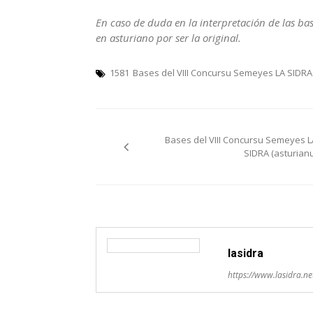
En caso de duda en la interpretación de las base
en asturiano por ser la original.
1581
Bases del VIII Concursu Semeyes LA SIDRA
Navegación
Bases del VIII Concursu Semeyes L
pelos
SIDRA (asturianu
artículos
lasidra
https://www.lasidra.ne