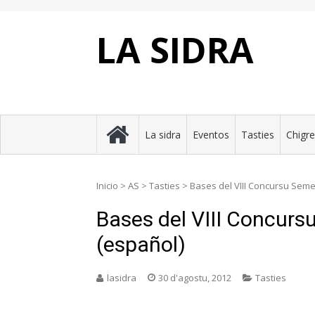
Skip
to
content
LA SIDRA
La sidra
Eventos
Tasties
Chigr
Inicio
>
AS
>
Tasties
>
Bases del VIII Concursu Seme
Bases del VIII Concur
(español)
lasidra
30 d'agostu, 2012
Tasties