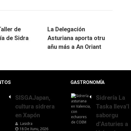
aller de
La Delegación
ía de Sidra
Asturiana aporta otru
añu más a An Oriant
NTOS
GASTRONOMÍA
SISGAJapan,
Sidrería La
cultura sidrera
Taska lleva’l
en Xapón
saborgu
d’Asturies a
Lasidra
18 De Xunu, 2026