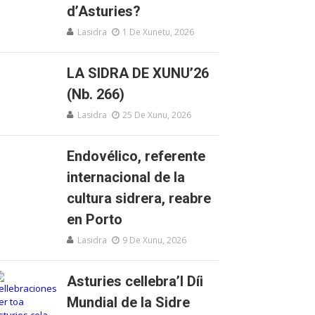
d’Asturies?
Lasidra
1 De Xunetu, 2026
LA SIDRA DE XUNU’26
(Nb. 266)
Lasidra
25 De Xunu, 2026
Endovélico, referente
internacional de la
cultura sidrera, reabre
en Porto
Lasidra
9 De Xunu, 2026
Asturies cellebra’l Díi
Mundial de la Sidre