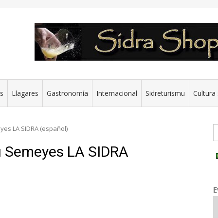
es
Llagares
Gastronomía
Internacional
Sidreturismu
Cultura 
G
yes LA SIDRA (español)
su Semeyes LA SIDRA
E