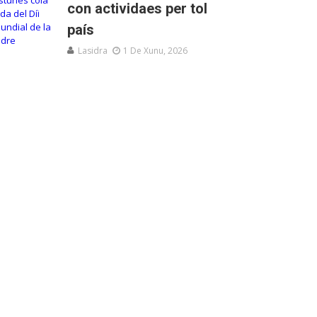
con actividaes per tol
país
Lasidra
1 De Xunu, 2026