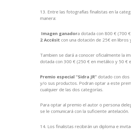
13. Entre las fotografías finalistas en la cate
manera:
Imagen ganador
a
dotada con 800 € (700 € e
2 Accésit
con una dotación de 25€ en libros 
Tambien se dará a conocer oficialmente la i
dotada con 300 € (250 € en metálico y 50 € e
Premio especial “Sidra JR”
dotado con dos ca
y/o sus productos. Podran optar a este premi
cualquier de las dos categorías.
Para optar al premio el autor o persona dele
se le comunicará con la suficiente antelación.
14. Los finalistas recibirán un diploma e invi