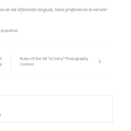
s en las diferentes lenguas, tiene preferencia la versión
 (español)
A
Rules of the VIII “la Sidra” Photography
)
Contest
t