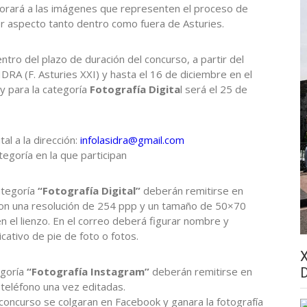
alorará a las imágenes que representen el proceso de
er aspecto tanto dentro como fuera de Asturies.
ntro del plazo de duración del concurso, a partir del
DRA (F. Asturies XXI) y hasta el 16 de diciembre en el
y para la categoría
Fotografía Digita
l será el 25 de
al a la dirección:
infolasidra@gmail.com
tegoría en la que participan
ategoría
“Fotografía Digital”
deberán remitirse en
on una resolución de 254 ppp y un tamaño de 50×70
n el lienzo. En el correo deberá figurar nombre y
icativo de pie de foto o fotos.
egoría
“Fotografía Instagram”
deberán remitirse en
teléfono una vez editadas.
concurso se colgaran en Facebook y ganara la fotografía