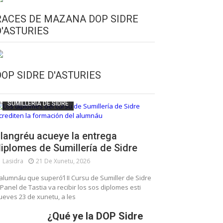
RACES DE MAZANA DOP SIDRE
D'ASTURIES
CULTURA SIDRERA
ESCUELA DE SUMILLERÍA DE LA SIDRE
DOP SIDRE D'ASTURIES
FUNDACIÓN ASTURIES XXI
LLANGRÉU
SUMILLERÍA DE SIDRE
langréu acueye la entrega
iplomes de Sumillería de Sidre
Lasidra
21 De Xunetu, 2026
’alumnáu que superó’l II Cursu de Sumiller de Sidre
 Panel de Tastia va recibir los sos diplomes esti
ueves 23 de xunetu, a les
¿Qué ye la DOP Sidre