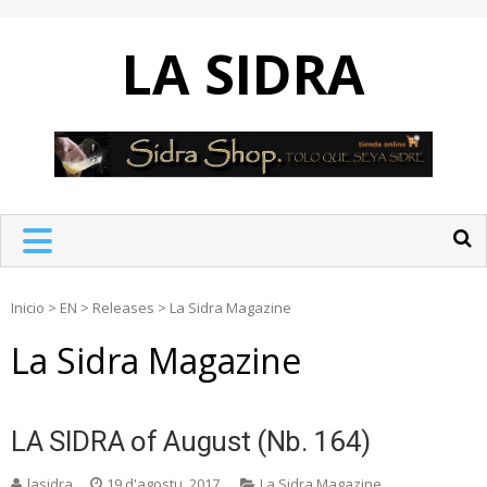
Skip
to
LA SIDRA
content
Inicio
>
EN
>
Releases
>
La Sidra Magazine
La Sidra Magazine
LA SIDRA of August (Nb. 164)
lasidra
19 d'agostu, 2017
La Sidra Magazine