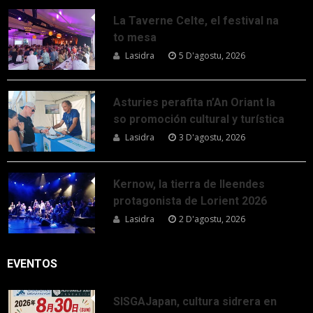
La Taverne Celte, el festival na
to mesa
Lasidra
5 D'agostu, 2026
Asturies perafita n’An Oriant la
so promoción cultural y turística
Lasidra
3 D'agostu, 2026
Kernow, la tierra de lleendes
protagonista de Lorient 2026
Lasidra
2 D'agostu, 2026
EVENTOS
SISGAJapan, cultura sidrera en