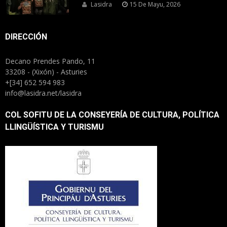
Lasidra
15 De Mayu, 2026
DIRECCIÓN
Decano Prendes Pando, 11
33208 - (Xixón) - Asturies
+[34] 652 594 983
info@lasidra.net/lasidra
COL SOFITU DE LA CONSEYERÍA DE CULTURA, POLÍTICA
LLINGÜÍSTICA Y TURISMU