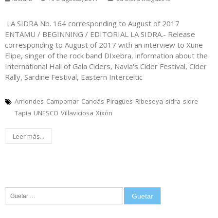
LA SIDRA Nb. 164 corresponding to August of 2017
ENTAMU / BEGINNING / EDITORIAL LA SIDRA.- Release
corresponding to August of 2017 with an interview to Xune
Elipe, singer of the rock band DIxebra, information about the
International Hall of Gala Ciders, Navia's Cider Festival, Cider
Rally, Sardine Festival, Eastern Interceltic
Arriondes
Campomar
Candás
Piragües
Ribeseya
sidra
sidre
Tapia
UNESCO
Villaviciosa
Xixón
Leer más...
Guetar: