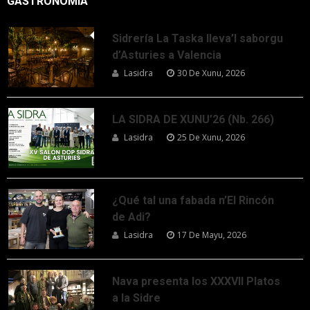
GASTRONOMÍA
Sidrería La Taska lleva’l saborgu
d’Asturies a Valencia
Lasidra
30 De Xunu, 2026
LA SIDRA DE XUNU’26 (Nb. 266)
Lasidra
25 De Xunu, 2026
¿Qué tal una fabada n’El Rincón
de Adi?
Lasidra
17 De Mayu, 2026
Nava presenta los XXXVII Platos
a la Sidre