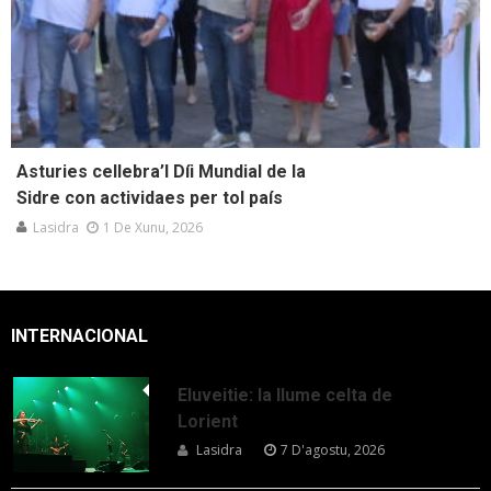
Asturies cellebra’l Díi Mundial de la
Sidre con actividaes per tol país
Lasidra
1 De Xunu, 2026
INTERNACIONAL
Eluveitie: la llume celta de
Lorient
Lasidra
7 D'agostu, 2026