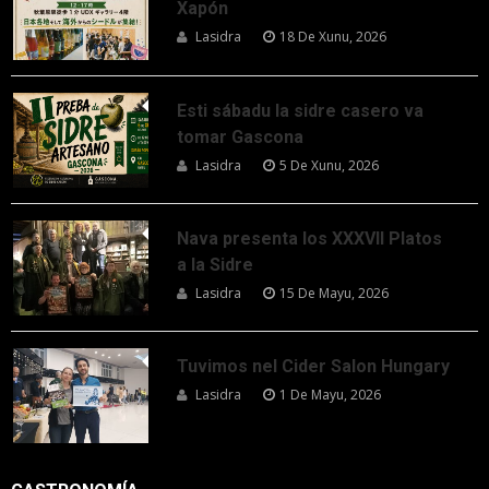
Xapón
Lasidra
18 De Xunu, 2026
Esti sábadu la sidre casero va
tomar Gascona
Lasidra
5 De Xunu, 2026
Nava presenta los XXXVII Platos
a la Sidre
Lasidra
15 De Mayu, 2026
Tuvimos nel Cider Salon Hungary
Lasidra
1 De Mayu, 2026