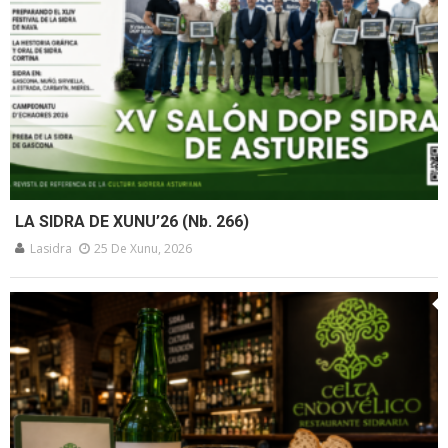
LA SIDRA DE XUNU’26 (Nb. 266)
Lasidra
25 De Xunu, 2026