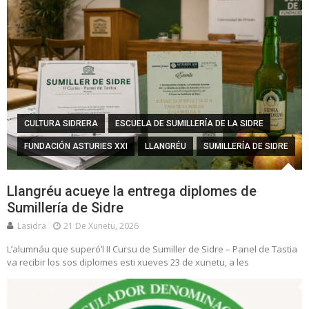
CULTURA SIDRERA
ESCUELA DE SUMILLERÍA DE LA SIDRE
FUNDACIÓN ASTURIES XXI
LLANGRÉU
SUMILLERÍA DE SIDRE
Llangréu acueye la entrega diplomes de
Sumillería de Sidre
Lasidra
21 De Xunetu, 2026
L’alumnáu que superó’l II Cursu de Sumiller de Sidre – Panel de Tastia
va recibir los sos diplomes esti xueves 23 de xunetu, a les