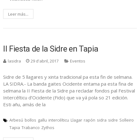
Leer más...
II Fiesta de la Sidre en Tapia
lasidra
29 d'abril, 2017
Eventos
Sidre de 5 llagares y xinta tradicional pa esta fin de selmana.
LA SIDRA.- La banda gaites Ocidente entama pa esta fina de
selmana la II Fiesta de la Sidre pa recladar fondos pal Festival
Intercélticu d’Ocidente (Fido) que va yá pola so 21 edición.
Esti añu, amás de la
Arbesú
bollos
gallu
intercélticu
Llagar
rapón
sidra
sidre
Solleiro
Tapia
Trabanco
Zythos