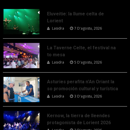
Eluveitie: la llume celta de
Lorient
Lasidra
7 D'agostu, 2026
La Taverne Celte, el festival na
to mesa
Lasidra
5 D'agostu, 2026
Asturies perafita n’An Oriant la
so promoción cultural y turística
Lasidra
3 D'agostu, 2026
Kernow, la tierra de lleendes
protagonista de Lorient 2026