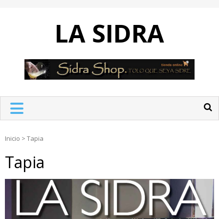
Skip
to
LA SIDRA
content
Inicio
>
Tapia
Tapia