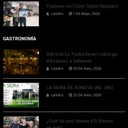
Tuvimos nel Cider Salon Hungary
Lasidra
1 De Mayu, 2026
GASTRONOMÍA
Sidrería La Taska lleva’l saborgu
d’Asturies a Valencia
Lasidra
30 De Xunu, 2026
LA SIDRA DE XUNU’26 (Nb. 266)
Lasidra
25 De Xunu, 2026
¿Qué tal una fabada n’El Rincón
de Adi?