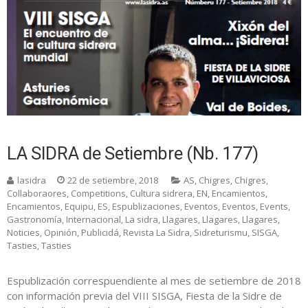
LA SIDRA de Setiembre (Nb. 177)
lasidra
22 de setiembre, 2018
AS
,
Chigres
,
Chigres
,
Collaboraores
,
Competitions
,
Cultura sidrera
,
EN
,
Encamientos
,
Encamientos
,
Equipu
,
ES
,
Espublizaciones
,
Eventos
,
Eventos
,
Events
,
Gastronomía
,
Internacional
,
La sidra
,
Llagares
,
Llagares
,
Llagares
,
Noticies
,
Opinión
,
Publicidá
,
Revista La Sidra
,
Sidreturismu
,
SISGA
,
Tasties
,
Tasties
Espublización correspuendiente al mes de setiembre de 2018
con información previa del VIII SISGA, Fiesta de la Sidre de