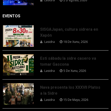
Lasidra
2 D'agostu, 2026
EVENTOS
SISGAJapan, cultura sidrera en
Xapón
Lasidra
18 De Xunu, 2026
Esti sábadu la sidre casero va
tomar Gascona
Lasidra
5 De Xunu, 2026
Nava presenta los XXXVII Platos
a la Sidre
Lasidra
15 De Mayu, 2026