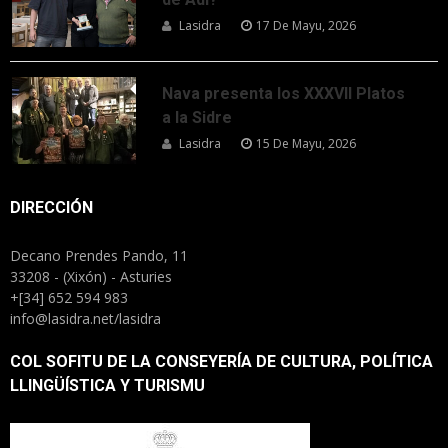
Lasidra
17 De Mayu, 2026
Nava presenta los XXXVII Platos
a la Sidre
Lasidra
15 De Mayu, 2026
DIRECCIÓN
Decano Prendes Pando, 11
33208 - (Xixón) - Asturies
+[34] 652 594 983
info@lasidra.net/lasidra
COL SOFITU DE LA CONSEYERÍA DE CULTURA, POLÍTICA
LLINGÜÍSTICA Y TURISMU