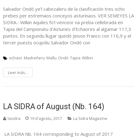
Salvador Ondó ye'l cabezaleru de la clasificación tres ocho
prebes per estremaos conceyos asturinaos. VER SEMEYES LA
SIDRA.- Wilkin Aquiles fo'l venceor na preba cellebrada en
Tapia del Campionatu d'Asturies d'Echaores al algamar 117,3
puntos. En segundu llugar quedó Jeison Franco con 116,9 y el
tercer puestu ocupólu Salvador Ondó con
echaor
Madreñeru
Mallu
Ondó
Tapia
Wilkin
Leer más...
LA SIDRA of August (Nb. 164)
lasidra
19 d'agostu, 2017
La Sidra Magazine
LA SIDRA Nb. 164 corresponding to August of 2017