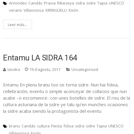
Arriondes
Candás
Pravia
Ribeseya
sidra
sidre
Tapia
UNESCO
verano
Villaviciosa
XIRINGÜELU
Xixón
Leer más...
Entamu LA SIDRA 164
lasidra
19 d'agostu, 2017
Uncategorised
Entamu En plenu branu too se torna sidre. Nun hai folixa,
cellebración, eventu o simple aconceyar de collacios que nun
acabe –o escomience- con unes botelles de sidre. El rixu de la
cultura asturiana de la sidre ye talu qu’en munches ocasiones
la sidre acaba siendo la protagonista del eventu
branu
Candás
cultura
Fiesta
folixa
sidra
sidre
Tapia
UNESCO
Villaviciosa
Xixón