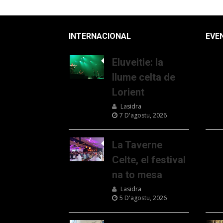
INTERNACIONAL
EVE
Eluveitie: la
llume celta de
Lorient
Lasidra
7 D'agostu, 2026
La Taverne
Celte, el festival
na to mesa
Lasidra
5 D'agostu, 2026