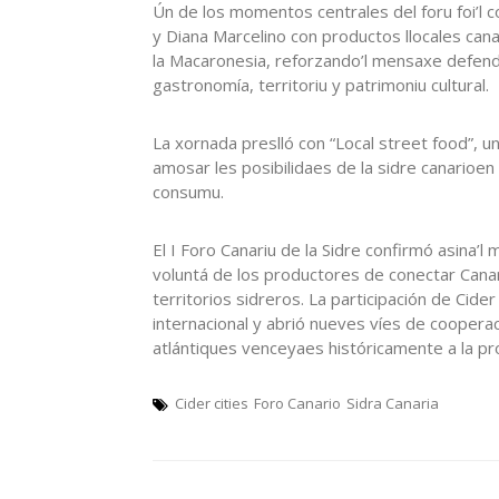
Ún de los momentos centrales del foru foi’l c
y Diana Marcelino con productos llocales ca
la Macaronesia, reforzando’l mensaxe defendíu
gastronomía, territoriu y patrimoniu cultural.
La xornada preslló con “Local street food”,
amosar les posibilidaes de la sidre canario
consumu.
El I Foro Canariu de la Sidre confirmó asina’l
voluntá de los productores de conectar Canar
territorios sidreros. La participación de Cid
internacional y abrió nueves víes de cooperac
atlántiques venceyaes históricamente a la pr
Cider cities
Foro Canario
Sidra Canaria
Navegación