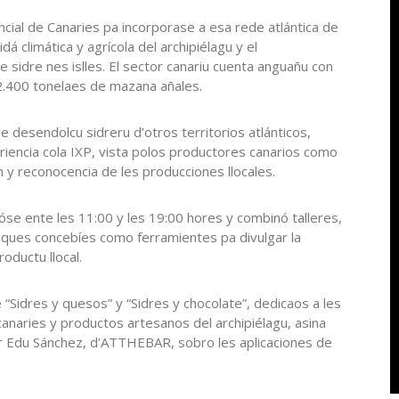
cial de Canaries pa incorporase a esa rede atlántica de
dá climática y agrícola del archipiélagu y el
e sidre nes islles. El sector canariu cuenta anguañu con
 2.400 tonelaes de mazana añales.
 desendolcu sidreru d’otros territorios atlánticos,
riencia cola IXP, vista polos productores canarios como
n y reconocencia de les producciones llocales.
óse ente les 11:00 y les 19:00 hores y combinó talleres,
ues concebíes como ferramientes pa divulgar la
roductu llocal.
 “Sidres y quesos” y “Sidres y chocolate”, dedicaos a les
canaries y productos artesanos del archipiélagu, asina
por Edu Sánchez, d’ATTHEBAR, sobro les aplicaciones de