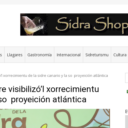
es
Llagares
Gastronomía
Internacional
Sidreturismu
Cultura 
G
zó’l xorrecimientu de la sidre canario y la so proyeición atlántica
e visibilizó’l xorrecimientu
 so proyeición atlántica
E