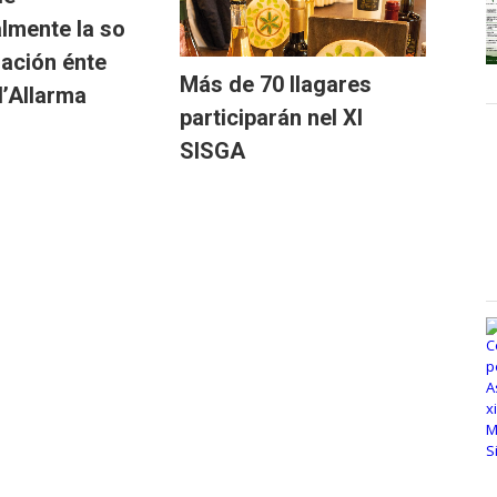
lmente la so
zación énte
Más de 70 llagares
d’Allarma
participarán nel XI
SISGA