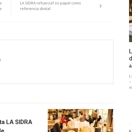
e
LA SIDRA refuerza’l so papel como
e
referencia dixital
L
d
t
L
–
x
sta LA SIDRA
de