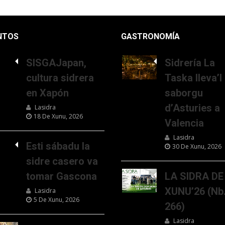
NTOS
GASTRONOMÍA
SISGAJapan,
Sidrería La
cultura sidrera
Taska lleva’l
en Xapón
saborgu
d’Asturies a
Lasidra
18 De Xunu, 2026
Valencia
Lasidra
Esti sábadu la
30 De Xunu, 2026
sidre casero va
tomar Gascona
LA SIDRA DE
XUNU’26 (Nb
Lasidra
5 De Xunu, 2026
266)
Lasidra