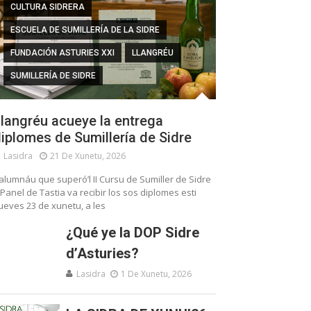
CULTURA SIDRERA
ESCUELA DE SUMILLERÍA DE LA SIDRE
FUNDACIÓN ASTURIES XXI
LLANGRÉU
SUMILLERÍA DE SIDRE
langréu acueye la entrega
iplomes de Sumillería de Sidre
Lasidra
21 De Xunetu, 2026
’alumnáu que superó’l II Cursu de Sumiller de Sidre
 Panel de Tastia va recibir los sos diplomes esti
ueves 23 de xunetu, a les
¿Qué ye la DOP Sidre
d’Asturies?
Lasidra
1 De Xunetu, 2026