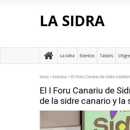
Skip
to
content
LA SIDRA
La sidra
Eventos
Tasties
Chigr
Inicio
>
Eventos
>
El I Foru Canariu de Sidre visibili
El I Foru Canariu de Sidr
de la sidre canario y la