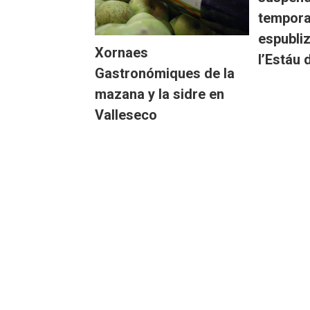
tempora
espubli
Xornaes
l’Estáu 
Gastronómiques de la
mazana y la sidre en
Valleseco