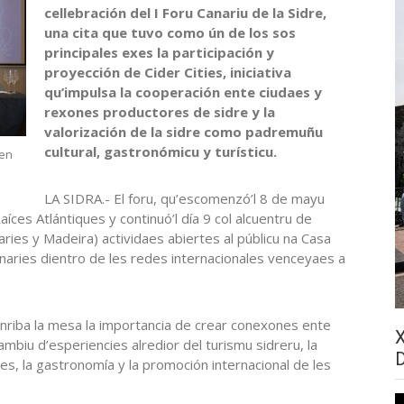
cellebración del I Foru Canariu de la Sidre,
una cita que tuvo como ún de los sos
principales exes la participación y
proyección de Cider Cities, iniciativa
qu’impulsa la cooperación ente ciudaes y
rexones productores de sidre y la
valorización de la sidre como padremuñu
cultural, gastronómicu y turísticu.
 en
LA SIDRA.- El foru, qu’escomenzó’l 8 de mayu
aíces Atlántiques y continuó’l día 9 col alcuentru de
ries y Madeira) actividaes abiertes al públicu na Casa
Canaries dientro de les redes internacionales venceyaes a
enriba la mesa la importancia de crear conexones ente
ambiu d’esperiencies alredior del turismu sidreru, la
es, la gastronomía y la promoción internacional de les