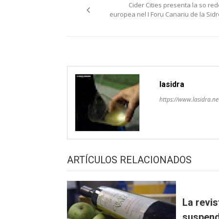
Cider Cities presenta la so red
pelos
europea nel I Foru Canariu de la Sidr
artículos
lasidra
https://www.lasidra.ne
ARTÍCULOS RELACIONADOS
La revi
suspen