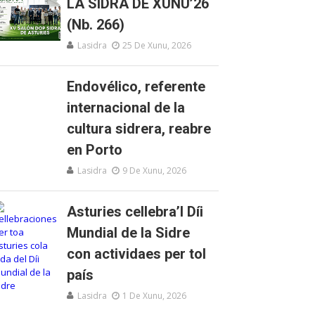
LA SIDRA DE XUNU’26
(Nb. 266)
Lasidra
25 De Xunu, 2026
Endovélico, referente
internacional de la
cultura sidrera, reabre
en Porto
Lasidra
9 De Xunu, 2026
Asturies cellebra’l Díi
Mundial de la Sidre
con actividaes per tol
país
Lasidra
1 De Xunu, 2026