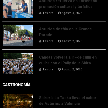
Asturies refuerza en Lorient su
promoción cultural y turística
Lasidra
Agosto 3, 2026
Asturies desfila en la Grande
Parade
Lasidra
Agosto 2, 2026
Candás volverá a ir «de culín en
culín» con el Rally de la Sidra
Lasidra
Agosto 2, 2026
GASTRONOMÍA
Sidrería La Taska lleva el sabor
de Asturies a Valencia