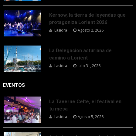
Kernow, la tierra de leyendas que
protagoniza Lorient 2026
Lasidra
Agosto 2, 2026
La Delegacion asturiana de
camino a Lorient
Lasidra
Julio 31, 2026
EVENTOS
La Taverne Celte, el festival en
tu mesa
Lasidra
Agosto 5, 2026