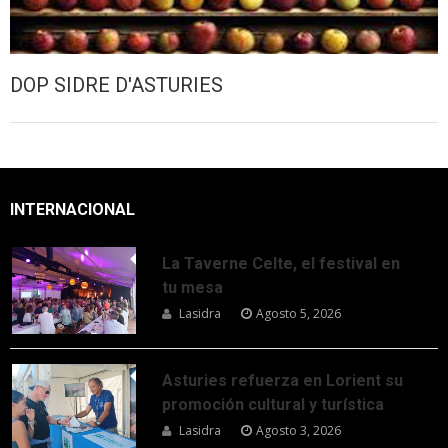
DOP SIDRE D'ASTURIES
INTERNACIONAL
La Taverne Celte, el festival en
tu mesa
Lasidra
Agosto 5, 2026
Asturies refuerza en Lorient su
promoción cultural y turística
Lasidra
Agosto 3, 2026