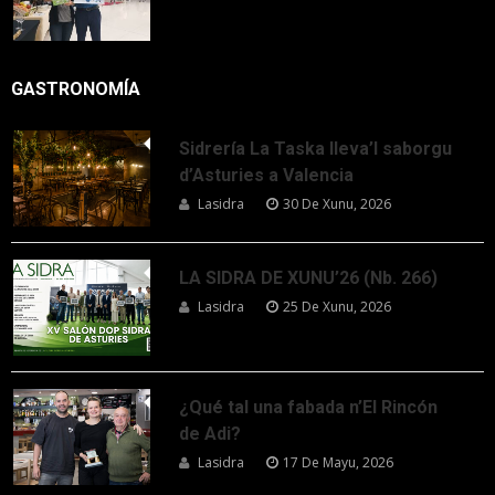
GASTRONOMÍA
Sidrería La Taska lleva’l saborgu
d’Asturies a Valencia
Lasidra
30 De Xunu, 2026
LA SIDRA DE XUNU’26 (Nb. 266)
Lasidra
25 De Xunu, 2026
¿Qué tal una fabada n’El Rincón
de Adi?
Lasidra
17 De Mayu, 2026