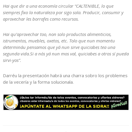
Hai que dir a una economía circular “CALTENIBLE, lo que
siempres fixo la naturaleza por sigo sola. Producir, consumir y
aprovechar les borrafes como recursos.
Hai qu’aprovechar too, non solo productos alimenticios,
istrumentos, muebles, oxetos, etc. Tolo que nun momentu
determináu pensamos que yá nun sirve quiciabes tea una
segunda vida.Si a nós yá nun mos val, quiciabes a otros sí pueda
sirvi-yos”.
Darréu la presentación habrá una charra sobro los problemes
de la vecería y la forma solucionala.
Navegación