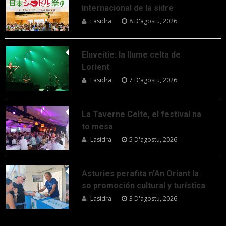
internacional de la sidre
Lasidra
8 D'agostu, 2026
Eluveitie: la llume celta de
Lorient
Lasidra
7 D'agostu, 2026
La Taverne Celte, el festival na
to mesa
Lasidra
5 D'agostu, 2026
Asturies perafita n’An Oriant la
so promoción cultural y turística
Lasidra
3 D'agostu, 2026