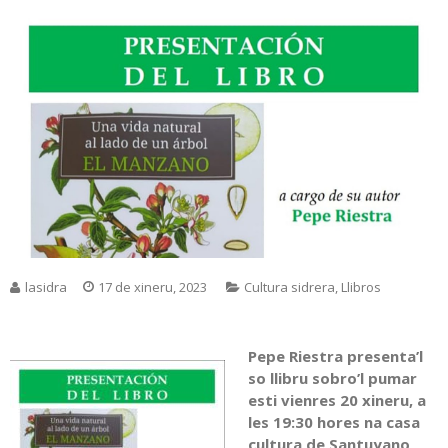
lasidra
17 de xineru, 2023
Cultura sidrera
,
Llibros
Pepe Riestra presenta’l
so llibru sobro’l pumar
esti vienres 20 xineru, a
les 19:30 hores na casa
cultura de Santuyano,