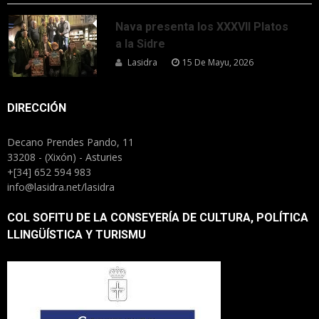
Nava presenta los XXXVII Platos
a la Sidre
Lasidra
15 De Mayu, 2026
DIRECCIÓN
Decano Prendes Pando, 11
33208 - (Xixón) - Asturies
+[34] 652 594 983
info@lasidra.net/lasidra
COL SOFITU DE LA CONSEYERÍA DE CULTURA, POLÍTICA
LLINGÜÍSTICA Y TURISMU