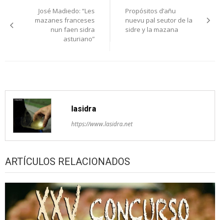
José Madiedo: “Les
Propósitos d’añu
pelos
mazanes franceses
nuevu pal seutor de la
nun faen sidra
sidre y la mazana
artículos
asturiano”
lasidra
https://www.lasidra.net
ARTÍCULOS RELACIONADOS