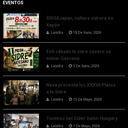
EVENTOS
SISGAJapan, cultura sidrera en
Xapón
Lasidra
18 De Xunu, 2026
Esti sábadu la sidre casero va
tomar Gascona
Lasidra
5 De Xunu, 2026
Nava presenta los XXXVII Platos
a la Sidre
Lasidra
15 De Mayu, 2026
Tuvimos nel Cider Salon Hungary
Lasidra
1 De Mayu, 2026