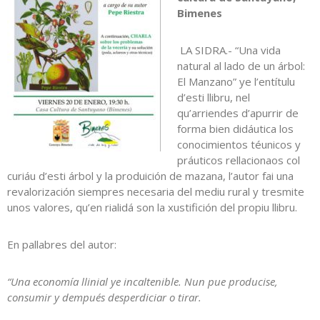
Bimenes
LA SIDRA.- “Una vida
natural al lado de un árbol:
El Manzano” ye l’entítulu
d’esti llibru, nel
qu’arriendes d’apurrir de
forma bien didáutica los
conocimientos téunicos y
práuticos rellacionaos col
curiáu d’esti árbol y la produición de mazana, l’autor fai una
revalorización siempres necesaria del mediu rural y tresmite
unos valores, qu’en rialidá son la xustifición del propiu llibru.
En pallabres del autor:
“Una economía llinial ye incaltenible. Nun pue producise,
consumir y dempués desperdiciar o tirar.