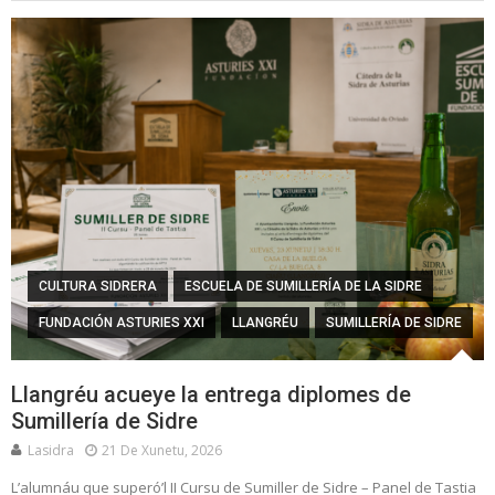
CULTURA SIDRERA
ESCUELA DE SUMILLERÍA DE LA SIDRE
FUNDACIÓN ASTURIES XXI
LLANGRÉU
SUMILLERÍA DE SIDRE
Llangréu acueye la entrega diplomes de
Sumillería de Sidre
Lasidra
21 De Xunetu, 2026
L’alumnáu que superó’l II Cursu de Sumiller de Sidre – Panel de Tastia