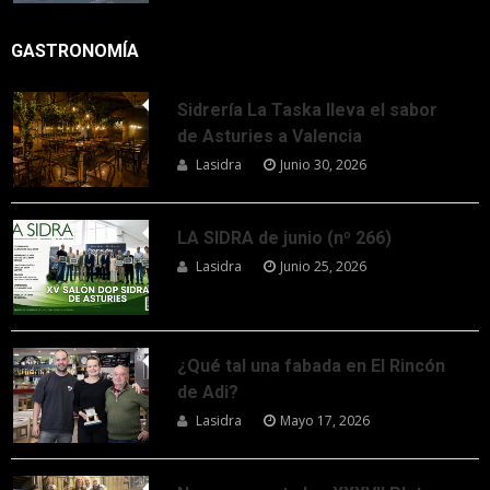
GASTRONOMÍA
Sidrería La Taska lleva el sabor
de Asturies a Valencia
Lasidra
Junio 30, 2026
LA SIDRA de junio (nº 266)
Lasidra
Junio 25, 2026
¿Qué tal una fabada en El Rincón
de Adi?
Lasidra
Mayo 17, 2026