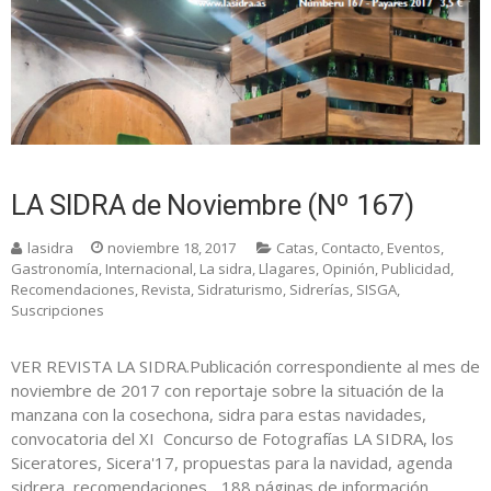
LA SIDRA de Noviembre (Nº 167)
lasidra
noviembre 18, 2017
Catas
,
Contacto
,
Eventos
,
Gastronomía
,
Internacional
,
La sidra
,
Llagares
,
Opinión
,
Publicidad
,
Recomendaciones
,
Revista
,
Sidraturismo
,
Sidrerías
,
SISGA
,
Suscripciones
VER REVISTA LA SIDRA.Publicación correspondiente al mes de
noviembre de 2017 con reportaje sobre la situación de la
manzana con la cosechona, sidra para estas navidades,
convocatoria del XI Concurso de Fotografías LA SIDRA, los
Siceratores, Sicera'17, propuestas para la navidad, agenda
sidrera, recomendaciones... 188 páginas de información