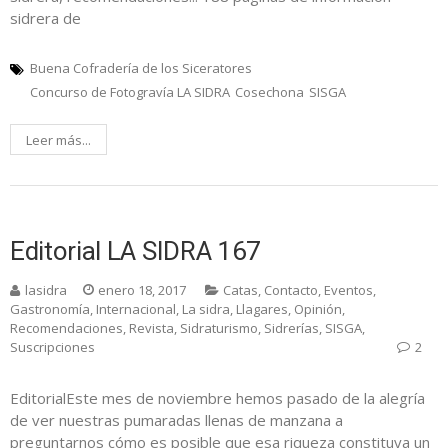
sidrera de
Buena Cofradería de los Siceratores
Concurso de Fotogravía LA SIDRA
Cosechona
SISGA
Leer más...
Editorial LA SIDRA 167
lasidra
enero 18, 2017
Catas
,
Contacto
,
Eventos
,
Gastronomía
,
Internacional
,
La sidra
,
Llagares
,
Opinión
,
Recomendaciones
,
Revista
,
Sidraturismo
,
Sidrerías
,
SISGA
,
Suscripciones
2
EditorialEste mes de noviembre hemos pasado de la alegría
de ver nuestras pumaradas llenas de manzana a
preguntarnos cómo es posible que esa riqueza constituya un