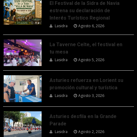
El Festival de la Sidra de Navia
estrena su declaración de
Interés Turístico Regional
Lasidra
Agosto 6, 2026
La Taverne Celte, el festival en
tu mesa
Lasidra
Agosto 5, 2026
Asturies refuerza en Lorient su
promoción cultural y turística
Lasidra
Agosto 3, 2026
Asturies desfila en la Grande
Parade
Lasidra
Agosto 2, 2026