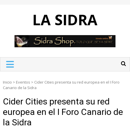
Skip
to
LA SIDRA
content
Inicio
>
Eventos
>
Cider Cities presenta su red europea en el I Foro
Canario de la Sidra
Cider Cities presenta su red
europea en el I Foro Canario de
la Sidra