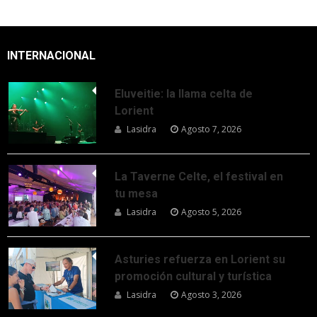
INTERNACIONAL
Eluveitie: la llama celta de
Lorient
Lasidra
Agosto 7, 2026
La Taverne Celte, el festival en
tu mesa
Lasidra
Agosto 5, 2026
Asturies refuerza en Lorient su
promoción cultural y turística
Lasidra
Agosto 3, 2026