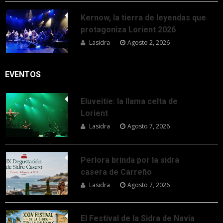
Kernow, la tierra de leyendas que
protagoniza Lorient 2026
Lasidra
Agosto 2, 2026
EVENTOS
Eluveitie: la llama celta de
Lorient
Lasidra
Agosto 7, 2026
Perlora brinda por la sidra
casera de Carreño
Lasidra
Agosto 7, 2026
El Festival de la Sidra de Navia