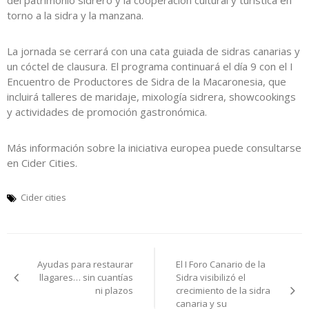
del patrimonio sidrero y la cooperación cultural y turística en
torno a la sidra y la manzana.
La jornada se cerrará con una cata guiada de sidras canarias y
un cóctel de clausura. El programa continuará el día 9 con el I
Encuentro de Productores de Sidra de la Macaronesia, que
incluirá talleres de maridaje, mixología sidrera, showcookings
y actividades de promoción gastronómica.
Más información sobre la iniciativa europea puede consultarse
en
Cider Cities
.
Cider cities
Navegación
Ayudas para restaurar
El I Foro Canario de la
de
llagares… sin cuantías
Sidra visibilizó el
ni plazos
crecimiento de la sidra
entradas
canaria y su