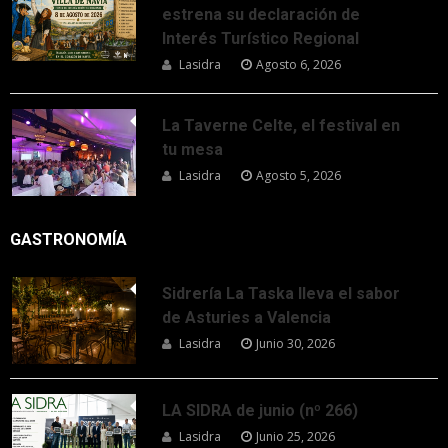
estrena su declaración de
Interés Turístico Regional
Lasidra
Agosto 6, 2026
La Taverne Celte, el festival en
tu mesa
Lasidra
Agosto 5, 2026
GASTRONOMÍA
Sidrería La Taska lleva el sabor
de Asturies a Valencia
Lasidra
Junio 30, 2026
LA SIDRA de junio (nº 266)
Lasidra
Junio 25, 2026