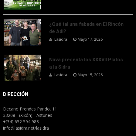
¿Qué tal una fabada en El Rincón
de Adi?
Lasidra
Mayo 17, 2026
Nava presenta los XXXVII Platos
a la Sidra
Lasidra
Mayo 15, 2026
DIRECCIÓN
Decano Prendes Pando, 11
33208 - (Xixón) - Asturies
+[34] 652 594 983
info@lasidra.net/lasidra