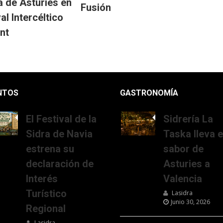
a de Asturies en
Fusión
val Intercéltico
nt
NTOS
GASTRONOMÍA
El Festival de la
Sidrería La
Sidra de Navia
Taska lleva e
estrena su
sabor de
declaración de
Asturies a
Interés
Valencia
Turístico
Lasidra
Junio 30, 2026
Regional
Lasidra