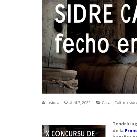
lasidra
abril 7, 2022
Catas
,
Cultura sidr
Tendrá lug
de la
Prime
botellas p