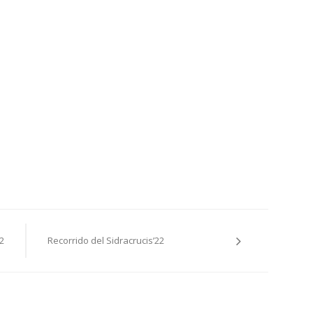
2
Recorrido del Sidracrucis’22