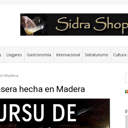
s
Llagares
Gastronomía
Internacional
Sidraturismo
Cultura 
B
 en Madera
asera hecha en Madera
E