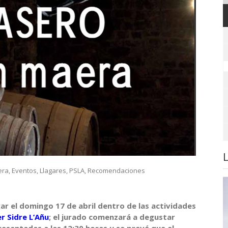
era
,
Eventos
,
Llagares
,
PSLA
,
Recomendaciones
ar el domingo 17 de abril dentro de las actividades
r Sidre L’Añu
; el jurado comenzará a degustar
resentadas a las 12:30 horas y se prevé que el