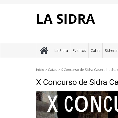
Skip
to
content
LA SIDRA
La Sidra
Eventos
Catas
Sidrería
Inicio
>
Catas
>
X Concurso de Sidra Casera hecha
X Concurso de Sidra C