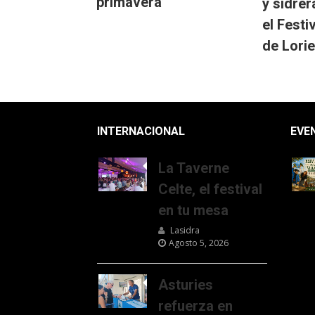
primavera’
y sidrer
el Festi
de Lorie
INTERNACIONAL
EVE
La Taverne
Celte, el festival
en tu mesa
Lasidra
Agosto 5, 2026
Asturies
refuerza en