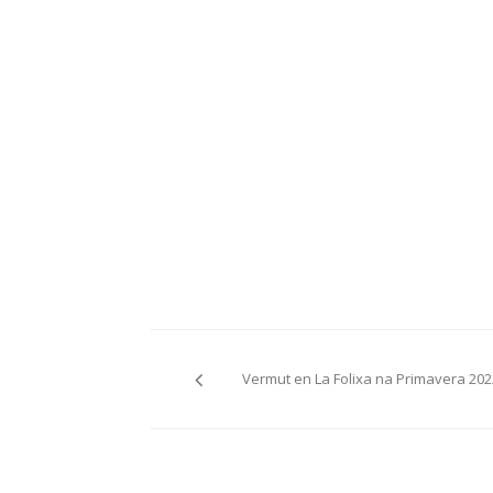
Navegación
Vermut en La Folixa na Primavera 202
de
entradas