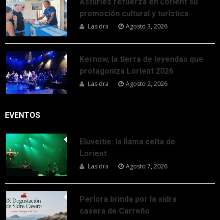
Asturies refuerza en Lorient su
promoción cultural y turística
Lasidra
Agosto 3, 2026
Kernow, la tierra de leyendas que
protagoniza Lorient 2026
Lasidra
Agosto 2, 2026
EVENTOS
Eluveitie: la llama celta de
Lorient
Lasidra
Agosto 7, 2026
Perlora brinda por la sidra
casera de Carreño