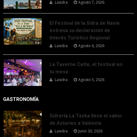
Lasidra
Agosto 7, 2026
El Festival de la Sidra de Navia
estrena su declaración de
Interés Turístico Regional
Lasidra
Agosto 6, 2026
La Taverne Celte, el festival en
tu mesa
Lasidra
Agosto 5, 2026
GASTRONOMÍA
Sidrería La Taska lleva el sabor
de Asturies a Valencia
Lasidra
Junio 30, 2026