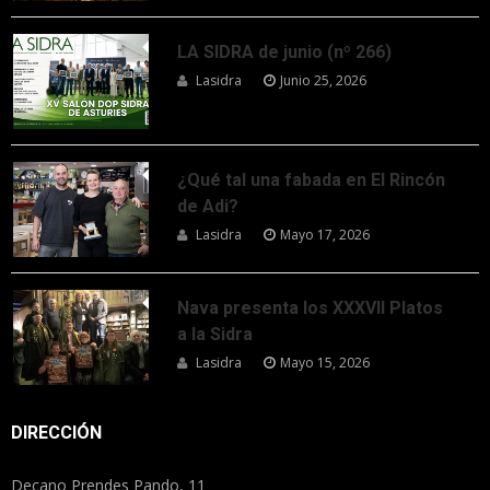
LA SIDRA de junio (nº 266)
Lasidra
Junio 25, 2026
¿Qué tal una fabada en El Rincón
de Adi?
Lasidra
Mayo 17, 2026
Nava presenta los XXXVII Platos
a la Sidra
Lasidra
Mayo 15, 2026
DIRECCIÓN
Decano Prendes Pando, 11