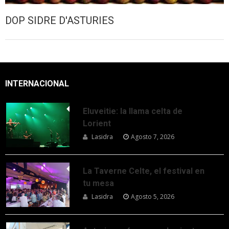
DOP SIDRE D'ASTURIES
INTERNACIONAL
Eluveitie: la llama celta de
Lorient
Lasidra
Agosto 7, 2026
La Taverne Celte, el festival en
tu mesa
Lasidra
Agosto 5, 2026