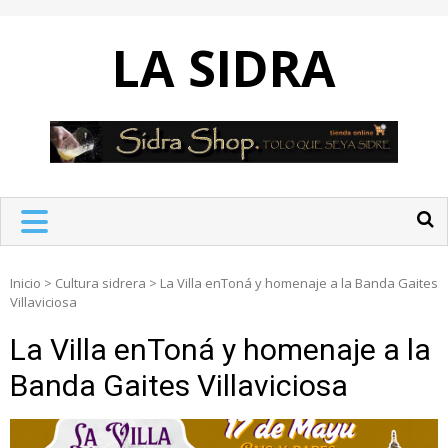
Skip
to
LA SIDRA
content
Inicio
>
Cultura sidrera
>
La Villa enToná y homenaje a la Banda Gaites
Villaviciosa
La Villa enToná y homenaje a la
Banda Gaites Villaviciosa