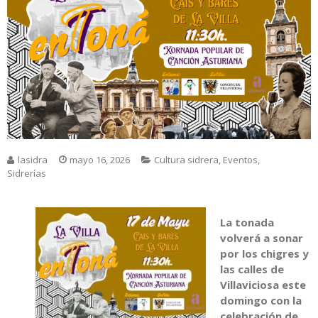
lasidra
mayo 16, 2026
Cultura sidrera
,
Eventos
,
Sidrerías
La tonada
volverá a sonar
por los chigres y
las calles de
Villaviciosa este
domingo con la
celebración de