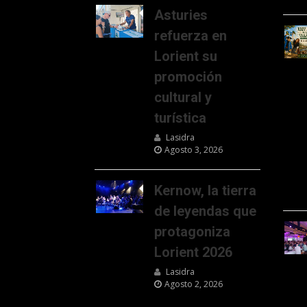
Asturies
refuerza en
Lorient su
promoción
cultural y
turística
Lasidra
Agosto 3, 2026
Kernow, la tierra
de leyendas que
protagoniza
Lorient 2026
Lasidra
Agosto 2, 2026