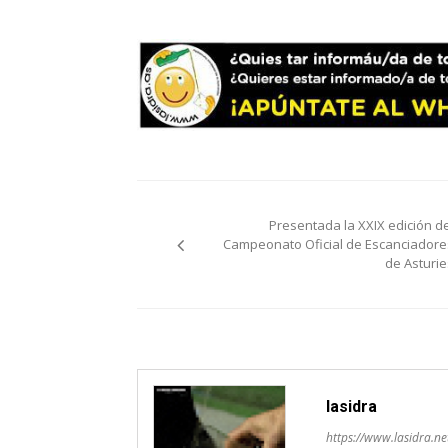
Navegación
Presentada la XXIX edición de
de
Campeonato Oficial de Escanciadore
de Asturie
entradas
lasidra
https://www.lasidra.ne