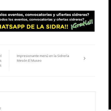
l
Impresionante menú en la Sidrería
s
Mesón El Museo
s
t