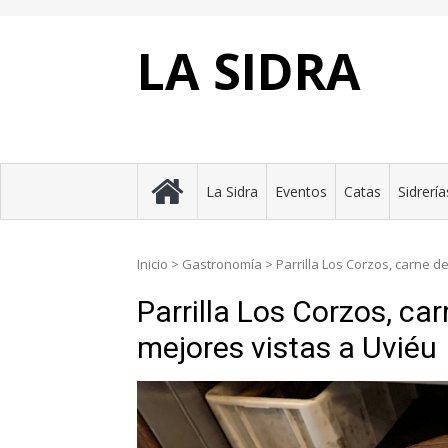
Skip
to
content
LA SIDRA
La Sidra
Eventos
Catas
Sidrería
Inicio
>
Gastronomía
>
Parrilla Los Corzos, carne d
Parrilla Los Corzos, ca
mejores vistas a Uviéu