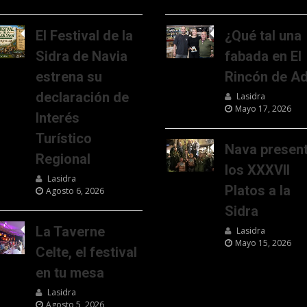
El Festival de la
¿Qué tal una
Sidra de Navia
fabada en El
estrena su
Rincón de Ad
declaración de
Lasidra
Mayo 17, 2026
Interés
Turístico
Nava presen
Regional
los XXXVII
Lasidra
Platos a la
Agosto 6, 2026
Sidra
La Taverne
Lasidra
Mayo 15, 2026
Celte, el festival
en tu mesa
Lasidra
Agosto 5, 2026