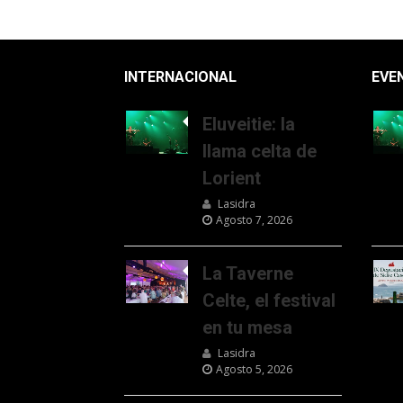
INTERNACIONAL
EVE
Eluveitie: la
llama celta de
Lorient
Lasidra
Agosto 7, 2026
La Taverne
Celte, el festival
en tu mesa
Lasidra
Agosto 5, 2026