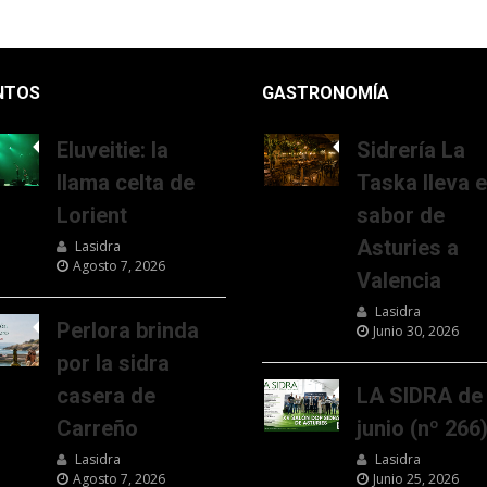
NTOS
GASTRONOMÍA
Eluveitie: la
Sidrería La
llama celta de
Taska lleva e
Lorient
sabor de
Asturies a
Lasidra
Agosto 7, 2026
Valencia
Lasidra
Perlora brinda
Junio 30, 2026
por la sidra
casera de
LA SIDRA de
Carreño
junio (nº 266
Lasidra
Lasidra
Agosto 7, 2026
Junio 25, 2026