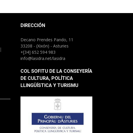
DIRECCIÓN
Decano Prendes Pando, 11
33208 - (Xixón) - Asturies
l
+[34] 652 594 983
info@lasidra.net/lasidra
COL SOFITU DE LA CONSEYERÍA
DE CULTURA, POLÍTICA
LLINGÜÍSTICA Y TURISMU
)