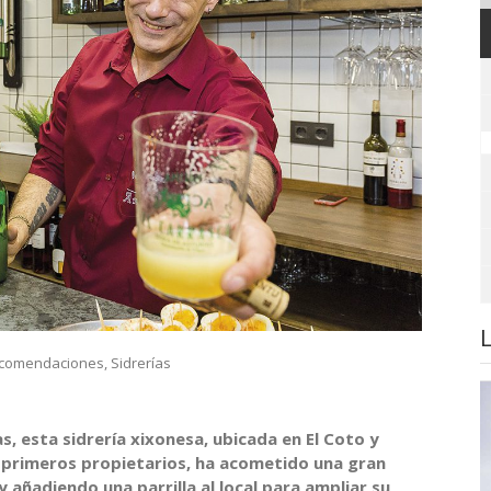
comendaciones
,
Sidrerías
, esta sidrería xixonesa, ubicada en El Coto y
s primeros propietarios, ha acometido una gran
 añadiendo una parrilla al local para ampliar su