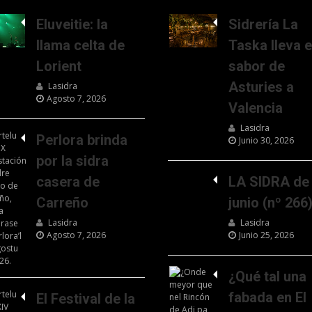
Eluveitie: la
Sidrería La
llama celta de
Taska lleva e
Lorient
sabor de
Asturies a
Lasidra
Agosto 7, 2026
Valencia
Lasidra
Perlora brinda
Junio 30, 2026
por la sidra
casera de
LA SIDRA de
Carreño
junio (nº 266
Lasidra
Lasidra
Agosto 7, 2026
Junio 25, 2026
¿Qué tal una
fabada en El
El Festival de la