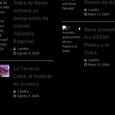
Rincón de Ad
Sidra de Navia
estrena su
Lasidra
Mayo 17, 2026
declaración de
Interés
Nava presen
Turístico
los XXXVII
Regional
Platos a la
Lasidra
Sidra
Agosto 6, 2026
Lasidra
Mayo 15, 2026
La Taverne
Celte, el festival
en tu mesa
Lasidra
Agosto 5, 2026