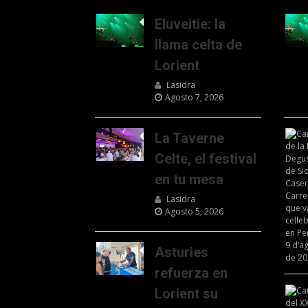
Eluveitie: la
llama celta de
Lorient
Lasidra
Agosto 7, 2026
La Taverne
Celte, el festival
en tu mesa
Lasidra
Agosto 5, 2026
Asturies
refuerza en
Lorient su