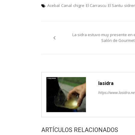
Acebal
Canal
chigre
El Carrascu
El Santu
sidrer
Navegación
La sidra estuvo muy presente en e
de
Salón de Gourmet
entradas
lasidra
https://www.lasidra.ne
ARTÍCULOS RELACIONADOS