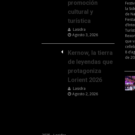
promoción
cultural y
turística
Lasidra
Agosto 3, 2026
Kernow, la tierra
de leyendas que
protagoniza
Lorient 2026
Lasidra
Agosto 2, 2026