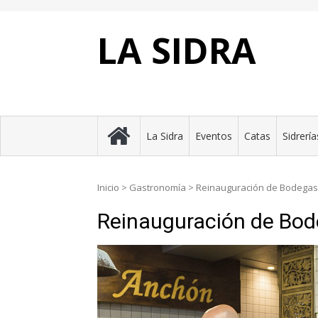
Skip
to
content
LA SIDRA
La Sidra
Eventos
Catas
Sidrería
Inicio
>
Gastronomía
>
Reinauguración de Bodega
Reinauguración de Bo