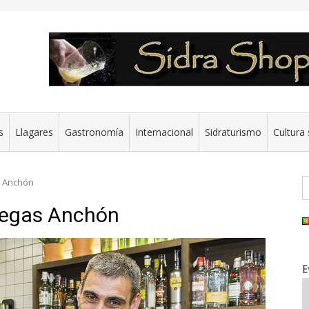
s
Llagares
Gastronomía
Internacional
Sidraturismo
Cultura 
B
s Anchón
degas Anchón
E