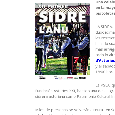
Una celeb
en la mayo
pistoleta
LA SIDRA.-
duodécima 
las restric
han ido sua
más arraiga
todo lo alt
d’Asturies
y el sábad
18:00 hora
La PSLA, qu
Fundación Asturies XXI, ha sido una de las gr
sidrera asturiana como Patrimonio Cultural I
Miles de personas se volverán a reunir, en S