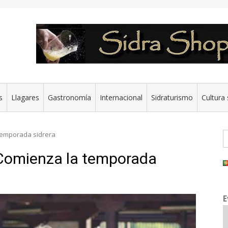
s
Llagares
Gastronomía
Internacional
Sidraturismo
Cultura 
B
 temporada sidrera
. Comienza la temporada
E