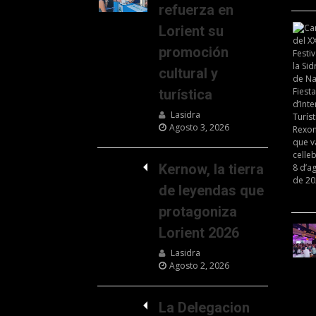
refuerza en
Lorient su
promoción
cultural y
turística
Lasidra
Agosto 3, 2026
Kernow, la tierra
de leyendas que
protagoniza
Lorient 2026
Lasidra
Agosto 2, 2026
La Delegacion