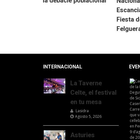
la debacle poblacional
Naciona
Escanci
Fiesta d
Felguer
INTERNACIONAL
EVE
La Taverne
Celte, el festival
en tu mesa
Lasidra
Agosto 5, 2026
Asturies