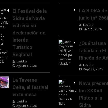
LA SIDRA de
El Festival de la
junio (nº 266
Sidra de Navia
estrena su
Lasidra
Junio 25, 2026
declaración de
Interés
¿Qué tal una
Turístico
fabada en El
Regional
Rincón de Ad
Lasidra
Lasidra
Agosto 6, 2026
Mayo 17, 2026
La Taverne
Nava presen
Celte, el festival
los XXXVII
en tu mesa
Platos a la
Lasidra
Sidra
Agosto 5, 2026