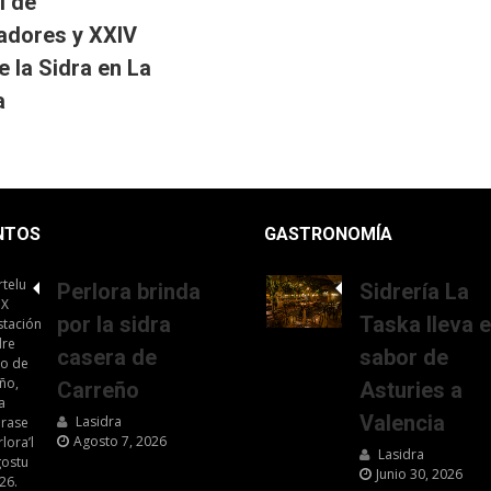
l de
adores y XXIV
e la Sidra en La
a
NTOS
GASTRONOMÍA
Perlora brinda
Sidrería La
por la sidra
Taska lleva e
casera de
sabor de
Carreño
Asturies a
Valencia
Lasidra
Agosto 7, 2026
Lasidra
Junio 30, 2026