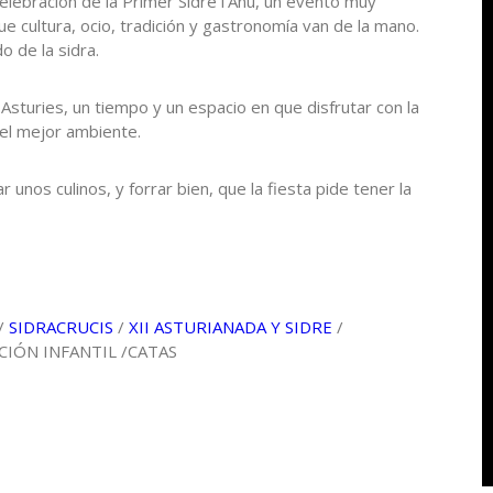
 celebración de la Primer Sidre l’Añu, un evento muy
que cultura, ocio, tradición y gastronomía van de la mano.
 de la sidra.
Asturies, un tiempo y un espacio en que disfrutar con la
del mejor ambiente.
ar unos culinos, y forrar bien, que la fiesta pide tener la
/
SIDRACRUCIS
/
XII ASTURIANADA Y SIDRE
/
IÓN INFANTIL /CATAS