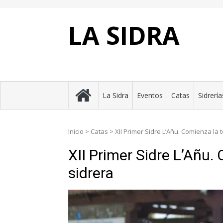
Skip
to
content
LA SIDRA
La Sidra
Eventos
Catas
Sidrería
Inicio
>
Catas
>
XII Primer Sidre L’Añu. Comienza la
XII Primer Sidre L’Añu
sidrera