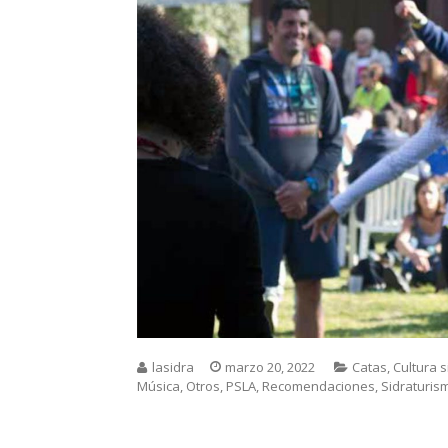
lasidra
marzo 20, 2022
Catas
,
Cultura s
Música
,
Otros
,
PSLA
,
Recomendaciones
,
Sidraturis