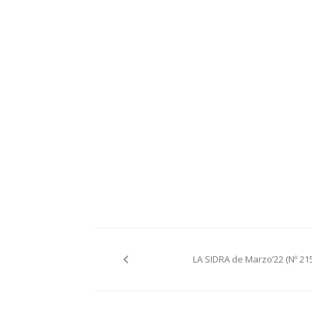
Navegación
LA SIDRA de Marzo’22 (Nº 215
de
entradas