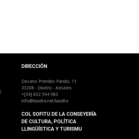
DIRECCIÓN
Decano Prendes Pando, 11
33208 - (Xixón) - Asturies
l
+[34] 652 594 983
info@lasidra.net/lasidra
COL SOFITU DE LA CONSEYERÍA
DE CULTURA, POLÍTICA
LLINGÜÍSTICA Y TURISMU