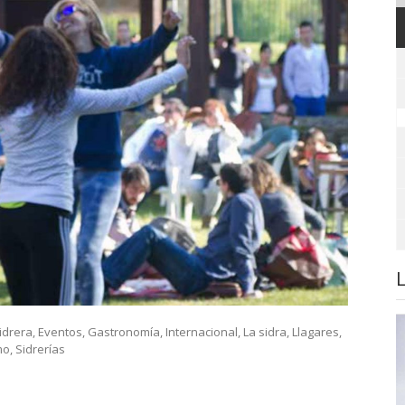
idrera
,
Eventos
,
Gastronomía
,
Internacional
,
La sidra
,
Llagares
,
mo
,
Sidrerías