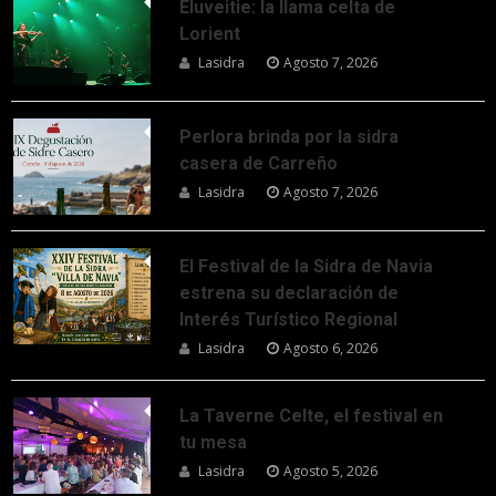
Eluveitie: la llama celta de
Lorient
Lasidra
Agosto 7, 2026
Perlora brinda por la sidra
casera de Carreño
Lasidra
Agosto 7, 2026
El Festival de la Sidra de Navia
estrena su declaración de
Interés Turístico Regional
Lasidra
Agosto 6, 2026
La Taverne Celte, el festival en
tu mesa
Lasidra
Agosto 5, 2026