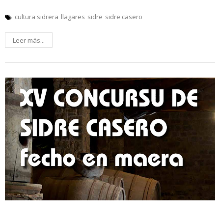
cultura sidrera
llagares
sidre
sidre casero
Leer más...