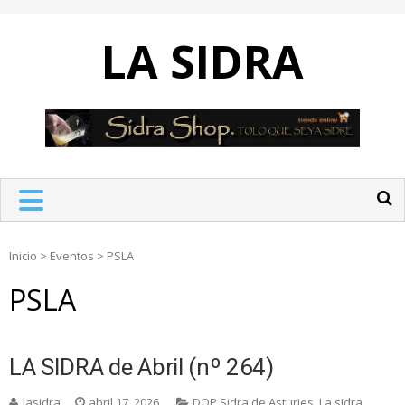
Skip
to
LA SIDRA
content
Inicio
>
Eventos
>
PSLA
PSLA
LA SIDRA de Abril (nº 264)
lasidra
abril 17, 2026
DOP Sidra de Asturies
,
La sidra
,