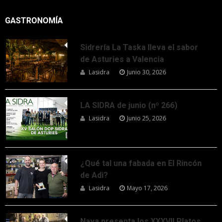
GASTRONOMÍA
Sidrería La Taska lleva el sabor
de Asturies a Valencia
Lasidra
Junio 30, 2026
LA SIDRA de junio (nº 266)
Lasidra
Junio 25, 2026
¿Qué tal una fabada en El Rincón
de Adi?
Lasidra
Mayo 17, 2026
Nava presenta los XXXVII Platos