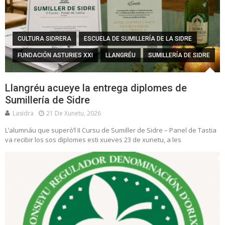
CULTURA SIDRERA
ESCUELA DE SUMILLERÍA DE LA SIDRE
FUNDACIÓN ASTURIES XXI
LLANGRÉU
SUMILLERÍA DE SIDRE
Llangréu acueye la entrega diplomes de
Sumillería de Sidre
Lasidra
21 De Xunetu, 2026
L’alumnáu que superó’l II Cursu de Sumiller de Sidre – Panel de Tastia
va recibir los sos diplomes esti xueves 23 de xunetu, a les