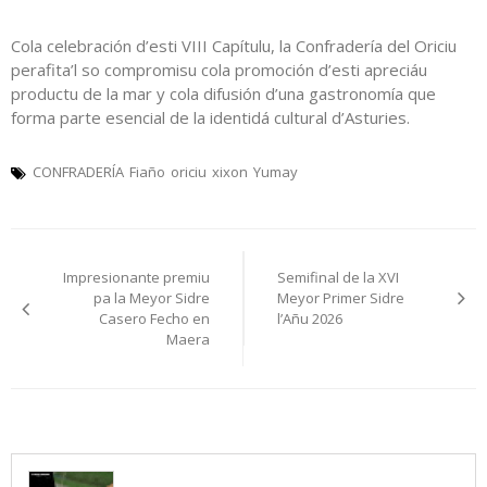
Cola celebración d’esti VIII Capítulu, la Confradería del Oriciu
perafita’l so compromisu cola promoción d’esti apreciáu
productu de la mar y cola difusión d’una gastronomía que
forma parte esencial de la identidá cultural d’Asturies.
CONFRADERÍA
Fiaño
oriciu
xixon
Yumay
Navegación
Impresionante premiu
Semifinal de la XVI
pelos
pa la Meyor Sidre
Meyor Primer Sidre
Casero Fecho en
l’Añu 2026
artículos
Maera