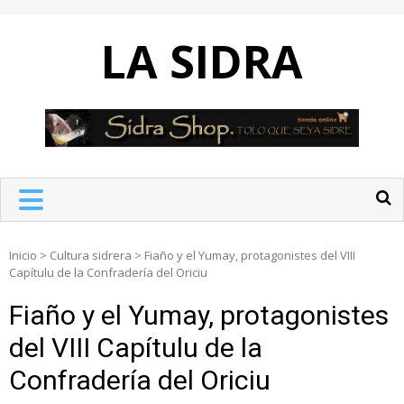
Skip
to
LA SIDRA
content
Inicio
>
Cultura sidrera
>
Fiaño y el Yumay, protagonistes del VIII
Capítulu de la Confradería del Oriciu
Fiaño y el Yumay, protagonistes
del VIII Capítulu de la
Confradería del Oriciu