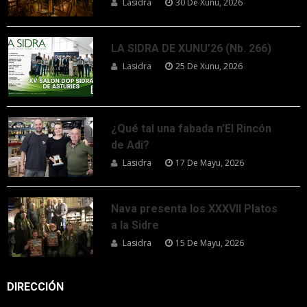
Lasidra
30 De Xunu, 2026
LA SIDRA DE XUNU’26 (Nb. 266)
Lasidra
25 De Xunu, 2026
¿Qué tal una fabada n’El Rincón
de Adi?
Lasidra
17 De Mayu, 2026
Nava presenta los XXXVII Platos
a la Sidre
Lasidra
15 De Mayu, 2026
DIRECCIÓN