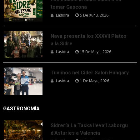
tomar Gascona
Lasidra
5 De Xunu, 2026
Nava presenta los XXXVII Platos
a la Sidre
Lasidra
15 De Mayu, 2026
Tuvimos nel Cider Salon Hungary
Lasidra
1 De Mayu, 2026
GASTRONOMÍA
Sidrería La Taska lleva’l saborgu
d’Asturies a Valencia