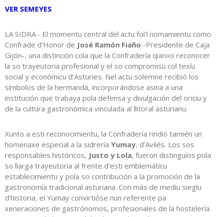
VER SEMEYES
LA SIDRA.- El momentu central del actu foi’l nomamientu como
Confrade d’Honor de
José Ramón Fiaño
-Presidente de Caja
Gijón-, una distinción cola que la Confradería quinxo reconocer
la so trayeutoria profesional y el so compromisu col texíu
social y económicu d’Asturies. Nel actu solemne recibió los
símbolos de la hermandá, incorporándose asina a una
institución que trabaya pola defensa y divulgación del oriciu y
de la cultura gastronómica vinculada al llitoral asturianu.
Xunto a esti reconocimientu, la Confradería rindió tamién un
homenaxe especial a la sidrería
Yumay
, d’Avilés. Los sos
responsables históricos,
Justo y Lola
, fueron distinguíos pola
so llarga trayeutoria al frente d’esti emblemáticu
establecimientu y pola so contribución a la promoción de la
gastronomía tradicional asturiana. Con más de mediu sieglu
d’historia, el Yumay convirtióse nun referente pa
xeneraciones de gastrónomos, profesionales de la hostelería