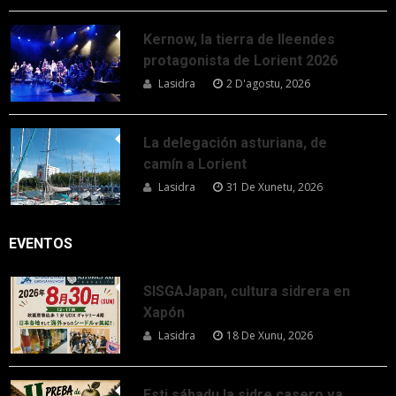
Kernow, la tierra de lleendes
protagonista de Lorient 2026
Lasidra
2 D'agostu, 2026
La delegación asturiana, de
camín a Lorient
Lasidra
31 De Xunetu, 2026
EVENTOS
SISGAJapan, cultura sidrera en
Xapón
Lasidra
18 De Xunu, 2026
Esti sábadu la sidre casero va