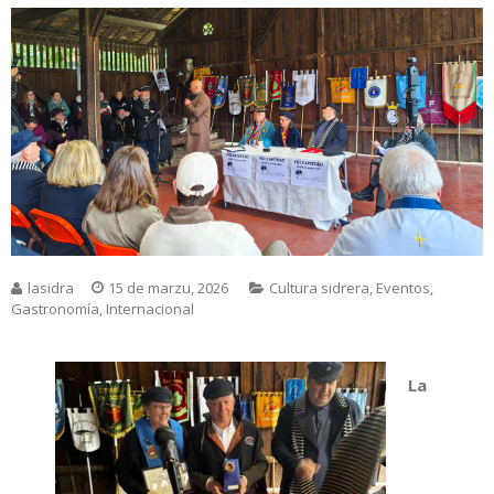
lasidra
15 de marzu, 2026
Cultura sidrera
,
Eventos
,
Gastronomía
,
Internacional
La