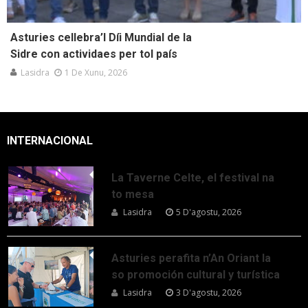
Asturies cellebra’l Díi Mundial de la
Sidre con actividaes per tol país
Lasidra
1 De Xunu, 2026
INTERNACIONAL
La Taverne Celte, el festival na
to mesa
Lasidra
5 D'agostu, 2026
Asturies perafita n’An Oriant la
so promoción cultural y turística
Lasidra
3 D'agostu, 2026