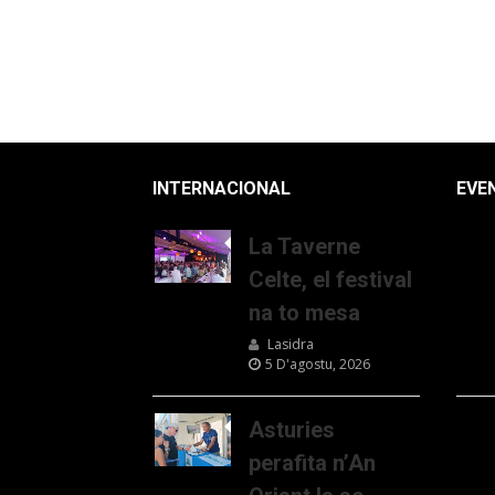
INTERNACIONAL
EVE
La Taverne
Celte, el festival
na to mesa
Lasidra
5 D'agostu, 2026
Asturies
perafita n’An