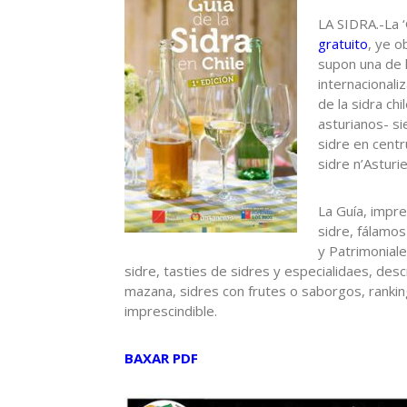
LA SIDRA.-La ‘
gratuito
, ye o
supon una de 
internacionali
de la sidra ch
asturianos- s
sidre en centr
sidre n’Asturie
La Guía, impre
sidre, fálamos
y Patrimoniales
sidre, tasties de sidres y especialidaes, desc
mazana, sidres con frutes o saborgos, ranking
imprescindible.
BAXAR PDF