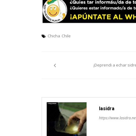
Chicha
Chile
Navegación
¡Deprendi a echar sidre
pelos
artículos
lasidra
https://www.lasidra.ne