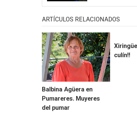
ARTÍCULOS RELACIONADOS
Xiringüe
culín!!
Balbina Agüera en
Pumareres. Muyeres
del pumar