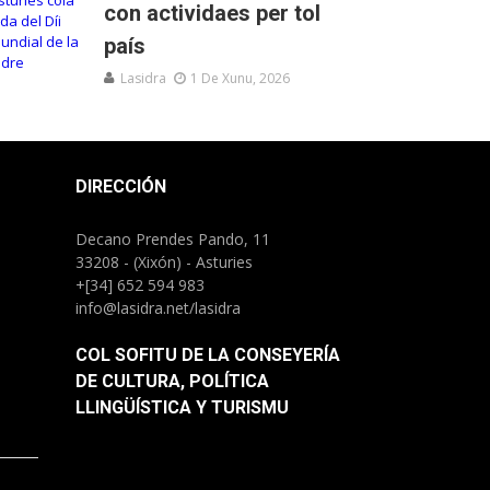
con actividaes per tol
país
Lasidra
1 De Xunu, 2026
DIRECCIÓN
Decano Prendes Pando, 11
33208 - (Xixón) - Asturies
+[34] 652 594 983
info@lasidra.net/lasidra
COL SOFITU DE LA CONSEYERÍA
DE CULTURA, POLÍTICA
LLINGÜÍSTICA Y TURISMU