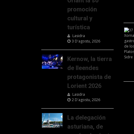
Oriant la so
promoción
cultural y
turística
Lasidra
3 D'agostu, 2026
Kernow, la tierra
de lleendes
protagonista de
Lorient 2026
Lasidra
2 D'agostu, 2026
La delegación
asturiana, de