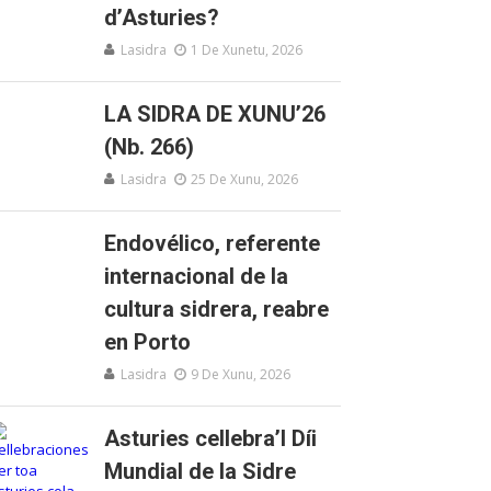
d’Asturies?
Lasidra
1 De Xunetu, 2026
LA SIDRA DE XUNU’26
(Nb. 266)
Lasidra
25 De Xunu, 2026
Endovélico, referente
internacional de la
cultura sidrera, reabre
en Porto
Lasidra
9 De Xunu, 2026
Asturies cellebra’l Díi
Mundial de la Sidre