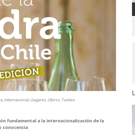
ra
,
Internacional
,
Llagares
,
Llibros
,
Tasties
ón fundamental a la internacionalización de la
so conocencia