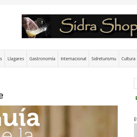
es
Llagares
Gastronomía
Internacional
Sidreturismu
Cultura 
G
e
E