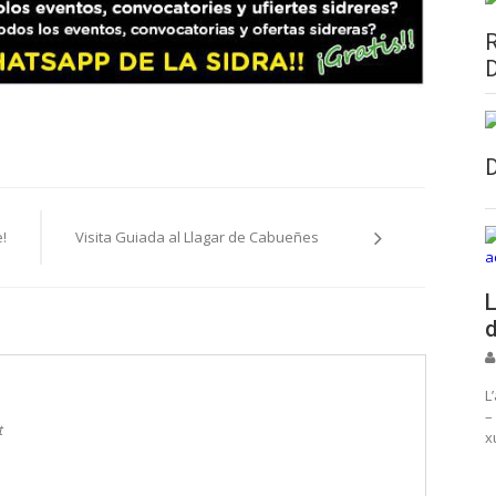
!
Visita Guiada al Llagar de Cabueñes
L
d
L
–
t
x