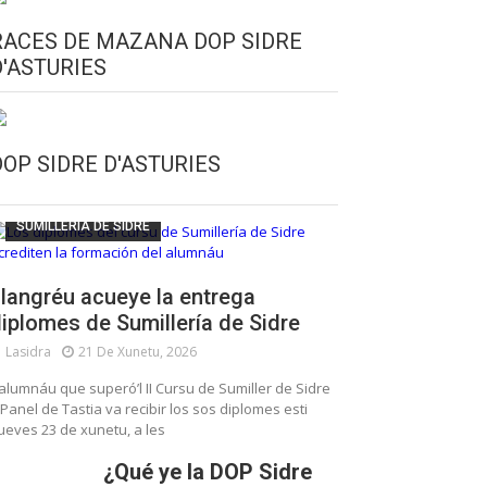
RACES DE MAZANA DOP SIDRE
D'ASTURIES
CULTURA SIDRERA
ESCUELA DE SUMILLERÍA DE LA SIDRE
DOP SIDRE D'ASTURIES
FUNDACIÓN ASTURIES XXI
LLANGRÉU
SUMILLERÍA DE SIDRE
langréu acueye la entrega
iplomes de Sumillería de Sidre
Lasidra
21 De Xunetu, 2026
’alumnáu que superó’l II Cursu de Sumiller de Sidre
 Panel de Tastia va recibir los sos diplomes esti
ueves 23 de xunetu, a les
¿Qué ye la DOP Sidre