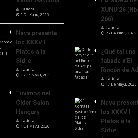
tomar Gascona
LA SIDRA DE
XUNU’26 (Nb
Lasidra
5 De Xunu, 2026
266)
Lasidra
Nava presenta
25 De Xunu, 2026
los XXXVII
Platos a la
¿Qué tal una
Sidre
fabada n’El
Rincón de Ad
Lasidra
15 De Mayu, 2026
Lasidra
17 De Mayu, 2026
Tuvimos nel
Cider Salon
Nava presen
Hungary
los XXXVII
Platos a la
Lasidra
1 De Mayu, 2026
Sidre