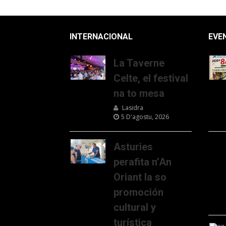
INTERNACIONAL
EVE
La Taverne
Celte, el festival
na to mesa
Lasidra
5 D'agostu, 2026
Asturies
perafita n’An
Oriant la so
promoción
cultural y
turística