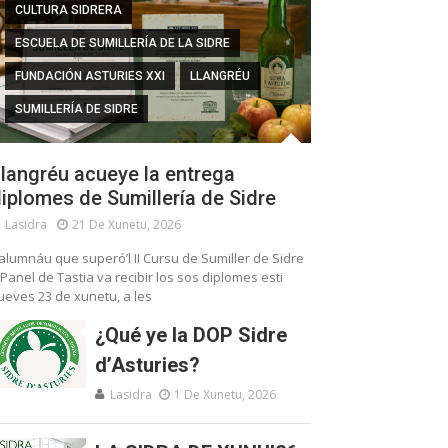
CULTURA SIDRERA
ESCUELA DE SUMILLERÍA DE LA SIDRE
FUNDACIÓN ASTURIES XXI
LLANGRÉU
SUMILLERÍA DE SIDRE
langréu acueye la entrega
iplomes de Sumillería de Sidre
Lasidra
21 De Xunetu, 2026
’alumnáu que superó’l II Cursu de Sumiller de Sidre
 Panel de Tastia va recibir los sos diplomes esti
ueves 23 de xunetu, a les
¿Qué ye la DOP Sidre
d’Asturies?
Lasidra
1 De Xunetu, 2026