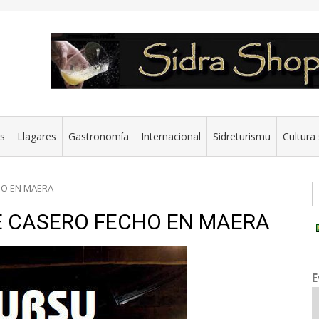
es
Llagares
Gastronomía
Internacional
Sidreturismu
Cultura 
G
HO EN MAERA
E CASERO FECHO EN MAERA
E