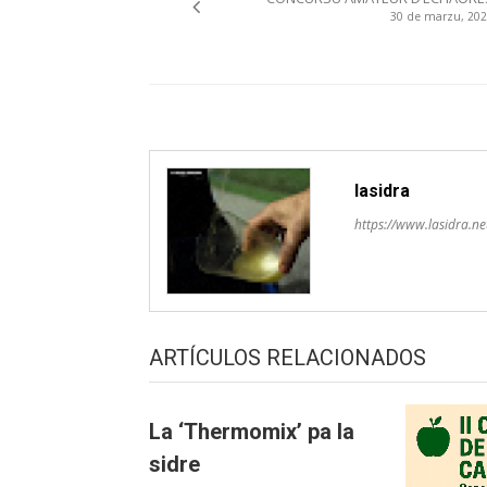
pelos
30 de marzu, 20
artículos
lasidra
https://www.lasidra.ne
ARTÍCULOS RELACIONADOS
La ‘Thermomix’ pa la
sidre