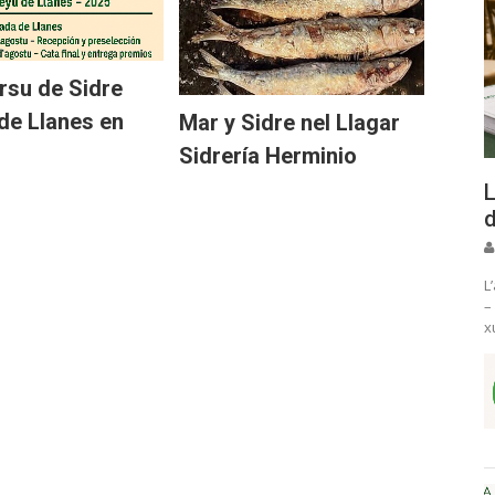
rsu de Sidre
de Llanes en
Mar y Sidre nel Llagar
Sidrería Herminio
L
d
L
–
x