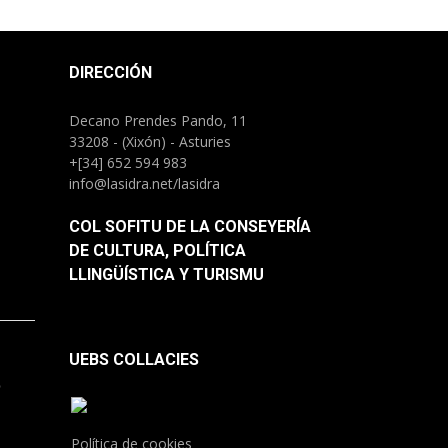
DIRECCIÓN
Decano Prendes Pando, 11
33208 - (Xixón) - Asturies
+[34] 652 594 983
info@lasidra.net/lasidra
COL SOFITU DE LA CONSEYERÍA
DE CULTURA, POLÍTICA
LLINGÜÍSTICA Y TURISMU
UEBS COLLACIES
.
Política de cookies