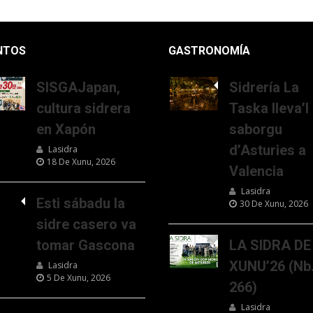
NTOS
GASTRONOMÍA
SISGAJapan,
Sidrería La
cultura sidrera
Taska lleva’l
en Xapón
saborgu
d’Asturies a
Lasidra
18 De Xunu, 2026
Valencia
Lasidra
Esti sábadu la
30 De Xunu, 2026
sidre casero va
tomar Gascona
LA SIDRA DE
XUNU’26 (Nb
Lasidra
5 De Xunu, 2026
266)
Lasidra