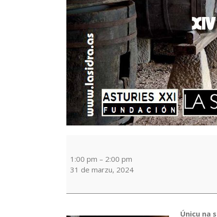
CONCURSU
DE
SIDRE
1:00 pm
–
2:00 pm
CASERO
31 de marzu, 2024
FECHO
EN
MAERA
Únicu na s