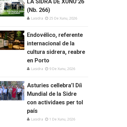
LA SIDRA DE XUNU’26
(Nb. 266)
Lasidra
25 De Xunu, 2026
Endovélico, referente
internacional de la
cultura sidrera, reabre
en Porto
Lasidra
9 De Xunu, 2026
Asturies cellebra’l Díi
Mundial de la Sidre
con actividaes per tol
país
Lasidra
1 De Xunu, 2026