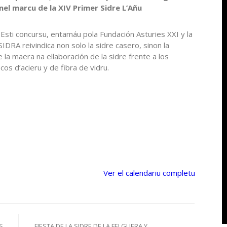
el marcu de la XIV Primer Sidre L’Añu
Esti concursu, entamáu pola Fundación Asturies XXI y la
SIDRA reivindica non solo la sidre casero, sinon la
e la maera na ellaboración de la sidre frente a los
os d’acieru y de fibra de vidru.
Ver el calendariu completu
S
FIESTA DE LA SIDRE DE LA FELGUERA Y