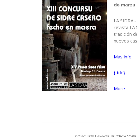
de marzu n
LA SIDRA.- 
revista LA 
tradición d
nuevos casc
Más info
{title}
about
More
{title}
Navegación
CONCURSU AMATEUR D’ECHAORE