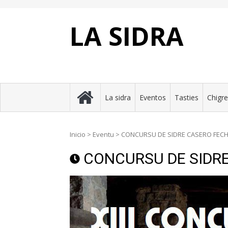
Skip
to
content
LA SIDRA
La sidra
Eventos
Tasties
Chigr
Inicio
>
Eventu
>
CONCURSU DE SIDRE CASERO FEC
CONCURSU DE SIDR