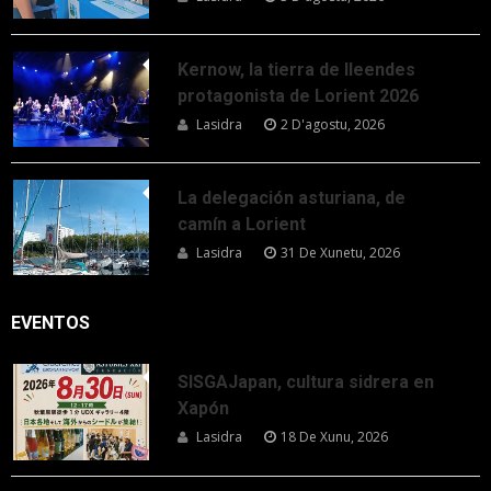
Kernow, la tierra de lleendes
protagonista de Lorient 2026
Lasidra
2 D'agostu, 2026
La delegación asturiana, de
camín a Lorient
Lasidra
31 De Xunetu, 2026
EVENTOS
SISGAJapan, cultura sidrera en
Xapón
Lasidra
18 De Xunu, 2026