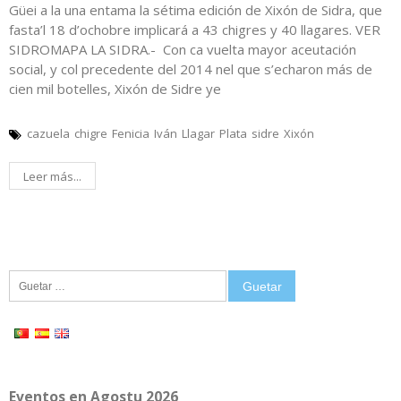
Güei a la una entama la sétima edición de Xixón de Sidra, que
fasta’l 18 d’ochobre implicará a 43 chigres y 40 llagares. VER
SIDROMAPA LA SIDRA.- Con ca vuelta mayor aceutación
social, y col precedente del 2014 nel que s’echaron más de
cien mil botelles, Xixón de Sidre ye
cazuela
chigre
Fenicia
Iván
Llagar
Plata
sidre
Xixón
Leer más...
Guetar:
Eventos en Agostu 2026