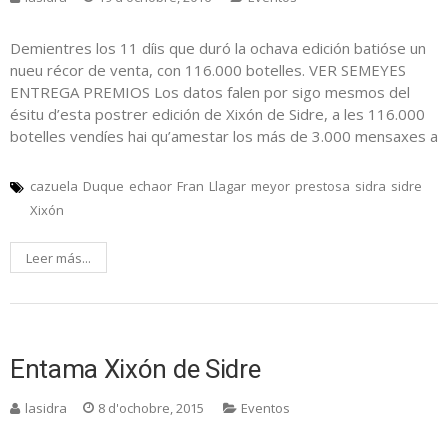
Demientres los 11 díis que duró la ochava edición batióse un
nueu récor de venta, con 116.000 botelles. VER SEMEYES
ENTREGA PREMIOS Los datos falen por sigo mesmos del
ésitu d’esta postrer edición de Xixón de Sidre, a les 116.000
botelles vendíes hai qu’amestar los más de 3.000 mensaxes a
cazuela
Duque
echaor
Fran
Llagar
meyor
prestosa
sidra
sidre
Xixón
Leer más...
Entama Xixón de Sidre
lasidra
8 d'ochobre, 2015
Eventos