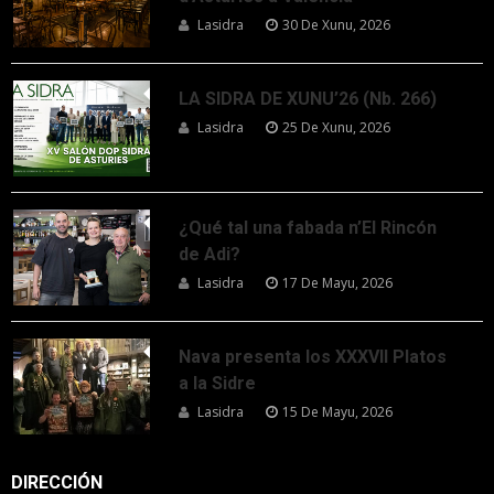
Lasidra
30 De Xunu, 2026
LA SIDRA DE XUNU’26 (Nb. 266)
Lasidra
25 De Xunu, 2026
¿Qué tal una fabada n’El Rincón
de Adi?
Lasidra
17 De Mayu, 2026
Nava presenta los XXXVII Platos
a la Sidre
Lasidra
15 De Mayu, 2026
DIRECCIÓN