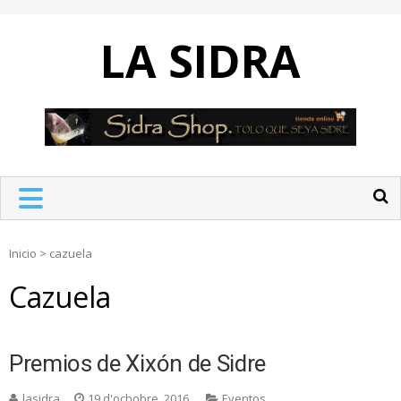
Skip
to
LA SIDRA
content
Inicio
>
cazuela
Cazuela
Premios de Xixón de Sidre
lasidra
19 d'ochobre, 2016
Eventos