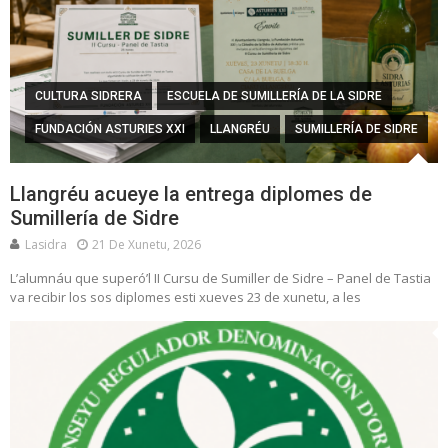
CULTURA SIDRERA
ESCUELA DE SUMILLERÍA DE LA SIDRE
FUNDACIÓN ASTURIES XXI
LLANGRÉU
SUMILLERÍA DE SIDRE
Llangréu acueye la entrega diplomes de
Sumillería de Sidre
Lasidra
21 De Xunetu, 2026
L’alumnáu que superó’l II Cursu de Sumiller de Sidre – Panel de Tastia
va recibir los sos diplomes esti xueves 23 de xunetu, a les