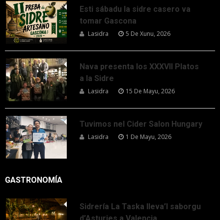
Esti sábadu la sidre casero va
tomar Gascona
Lasidra
5 De Xunu, 2026
Nava presenta los XXXVII Platos
a la Sidre
Lasidra
15 De Mayu, 2026
Tuvimos nel Cider Salon Hungary
Lasidra
1 De Mayu, 2026
GASTRONOMÍA
Sidrería La Taska lleva’l saborgu
d’Asturies a Valencia