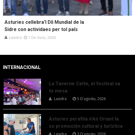
Asturies cellebra’l Díi Mundial de la
Sidre con actividaes per tol país
Lasidra
1 De Xunu, 2026
INTERNACIONAL
La Taverne Celte, el festival na
to mesa
Lasidra
5 D'agostu, 2026
Asturies perafita n’An Oriant la
so promoción cultural y turística
Lasidra
3 D'agostu, 2026