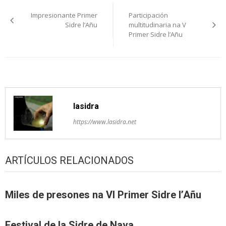
Navegación
Impresionante Primer
Participación
pelos
Sidre l’Añu
multitudinaria na V
Primer Sidre l’Añu
artículos
lasidra
https://www.lasidra.net
ARTÍCULOS RELACIONADOS
Miles de presones na VI Primer Sidre l’Añu
Festival de la Sidre de Nava