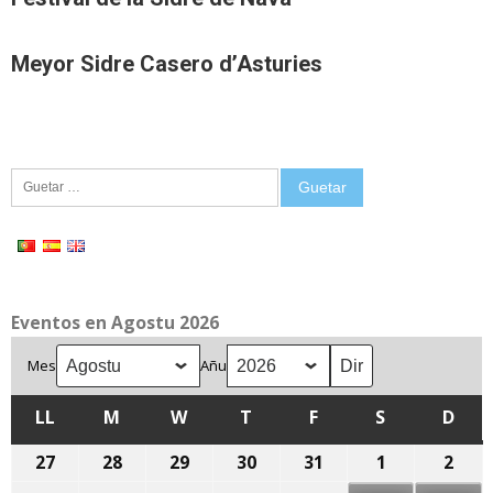
Meyor Sidre Casero d’Asturies
Guetar:
Eventos en Agostu 2026
Mes
Añu
LL
LLUNES
M
MARTES
W
MIÉRCOLES
T
XUEVES
F
VIENRES
S
SÁBADU
D
DOM
27
27
28
28
29
29
30
30
31
31
1
1
2
2
de
de
de
de
de
d'agostu,
d'ag