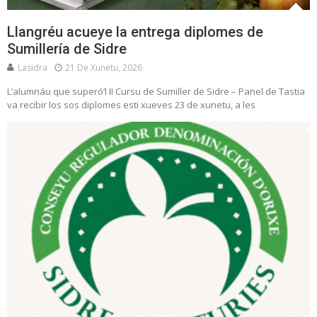
Llangréu acueye la entrega diplomes de
Sumillería de Sidre
Lasidra
21 De Xunetu, 2026
L’alumnáu que superó’l II Cursu de Sumiller de Sidre – Panel de Tastia
va recibir los sos diplomes esti xueves 23 de xunetu, a les