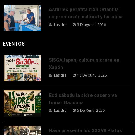
Asturies perafita n’An Oriant la
so promoción cultural y turística
Lasidra
3 D'agostu, 2026
EVENTOS
SISGAJapan, cultura sidrera en
Xapón
Lasidra
18 De Xunu, 2026
Esti sábadu la sidre casero va
tomar Gascona
Lasidra
5 De Xunu, 2026
Nava presenta los XXXVII Platos