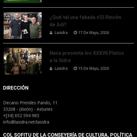
¿Qué tal una fabada n’El Rincón
de Adi?
Lasidra
17 De Mayu, 2026
Nava presenta los XXXVII Platos
a la Sidre
Lasidra
15 De Mayu, 2026
DIRECCIÓN
Decano Prendes Pando, 11
33208 - (Xixón) - Asturies
+[34] 652 594 983
info@lasidra.net/lasidra
COL SOFITU DE LA CONSEYERÍA DE CULTURA, POLÍTICA