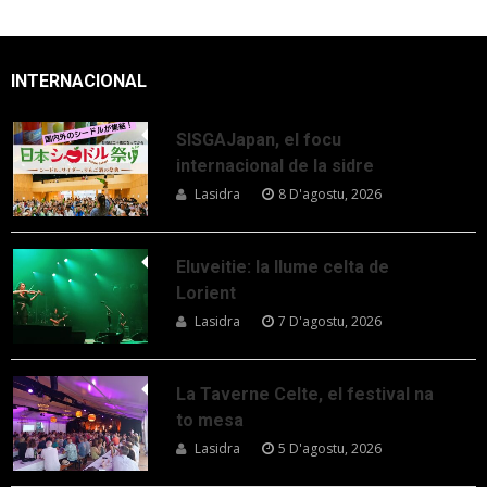
INTERNACIONAL
SISGAJapan, el focu
internacional de la sidre
Lasidra
8 D'agostu, 2026
Eluveitie: la llume celta de
Lorient
Lasidra
7 D'agostu, 2026
La Taverne Celte, el festival na
to mesa
Lasidra
5 D'agostu, 2026