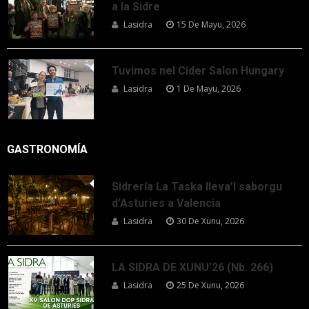
a la Sidre
Lasidra
15 De Mayu, 2026
Tuvimos nel Cider Salon Hungary
Lasidra
1 De Mayu, 2026
GASTRONOMÍA
Sidrería La Taska lleva’l saborgu
d’Asturies a Valencia
Lasidra
30 De Xunu, 2026
LA SIDRA DE XUNU’26 (Nb. 266)
Lasidra
25 De Xunu, 2026