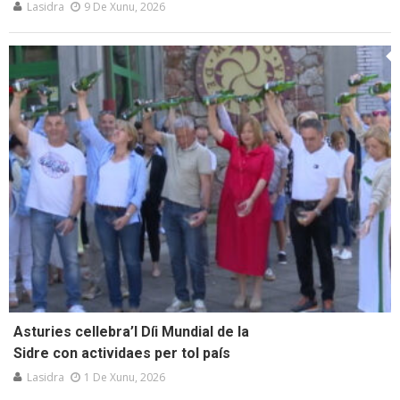
Lasidra
9 De Xunu, 2026
Asturies cellebra’l Díi Mundial de la
Sidre con actividaes per tol país
Lasidra
1 De Xunu, 2026