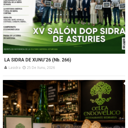
LA SIDRA DE XUNU’26 (Nb. 266)
Lasidra
25 De Xunu, 2026