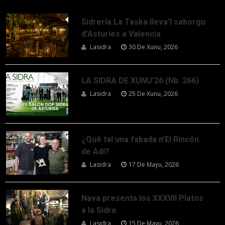
Sidrería La Taska lleva’l saborgu
d’Asturies a Valencia
Lasidra
30 De Xunu, 2026
LA SIDRA DE XUNU’26 (Nb. 266)
Lasidra
25 De Xunu, 2026
¿Qué tal una fabada n’El Rincón
de Adi?
Lasidra
17 De Mayu, 2026
Nava presenta los XXXVII Platos
a la Sidre
Lasidra
15 De Mayu, 2026