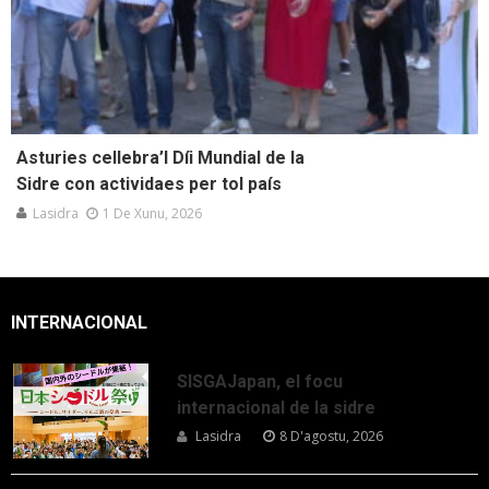
Asturies cellebra’l Díi Mundial de la
Sidre con actividaes per tol país
Lasidra
1 De Xunu, 2026
INTERNACIONAL
SISGAJapan, el focu
internacional de la sidre
Lasidra
8 D'agostu, 2026