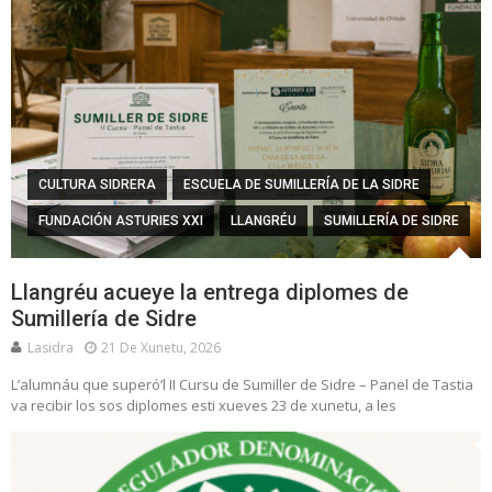
CULTURA SIDRERA
ESCUELA DE SUMILLERÍA DE LA SIDRE
FUNDACIÓN ASTURIES XXI
LLANGRÉU
SUMILLERÍA DE SIDRE
Llangréu acueye la entrega diplomes de
Sumillería de Sidre
Lasidra
21 De Xunetu, 2026
L’alumnáu que superó’l II Cursu de Sumiller de Sidre – Panel de Tastia
va recibir los sos diplomes esti xueves 23 de xunetu, a les