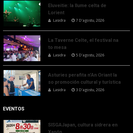
Eluveitie: la llume celta de
Lorient
Lasidra
7 D'agostu, 2026
La Taverne Celte, el festival na
to mesa
Lasidra
5 D'agostu, 2026
Asturies perafita n’An Oriant la
so promoción cultural y turística
Lasidra
3 D'agostu, 2026
EVENTOS
SISGAJapan, cultura sidrera en
Xapón