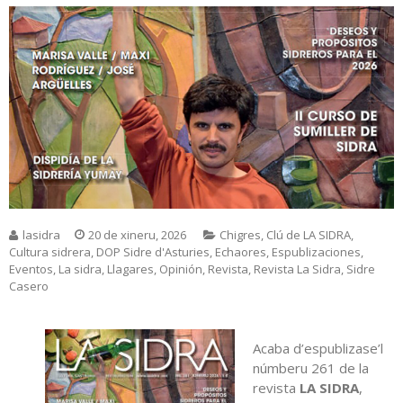
lasidra
20 de xineru, 2026
Chigres
,
Clú de LA SIDRA
,
Cultura sidrera
,
DOP Sidre d'Asturies
,
Echaores
,
Espublizaciones
,
Eventos
,
La sidra
,
Llagares
,
Opinión
,
Revista
,
Revista La Sidra
,
Sidre
Casero
Acaba d’espublizase’l
númberu 261 de la
revista
LA SIDRA
,