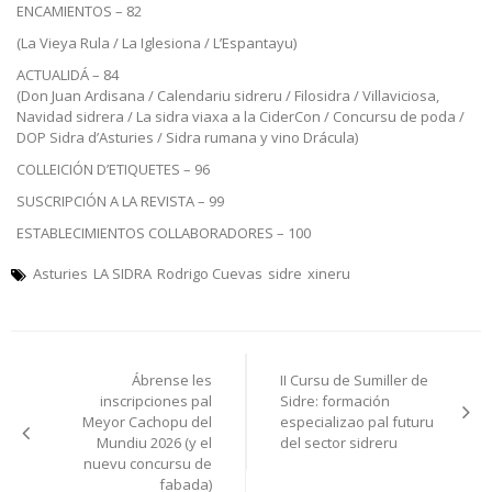
ENCAMIENTOS – 82
(La Vieya Rula / La Iglesiona / L’Espantayu)
ACTUALIDÁ – 84
(Don Juan Ardisana / Calendariu sidreru / Filosidra / Villaviciosa,
Navidad sidrera / La sidra viaxa a la CiderCon / Concursu de poda /
DOP Sidra d’Asturies / Sidra rumana y vino Drácula)
COLLEICIÓN D’ETIQUETES – 96
SUSCRIPCIÓN A LA REVISTA – 99
ESTABLECIMIENTOS COLLABORADORES – 100
Asturies
LA SIDRA
Rodrigo Cuevas
sidre
xineru
Navegación
Ábrense les
II Cursu de Sumiller de
pelos
inscripciones pal
Sidre: formación
Meyor Cachopu del
especializao pal futuru
artículos
Mundiu 2026 (y el
del sector sidreru
nuevu concursu de
fabada)