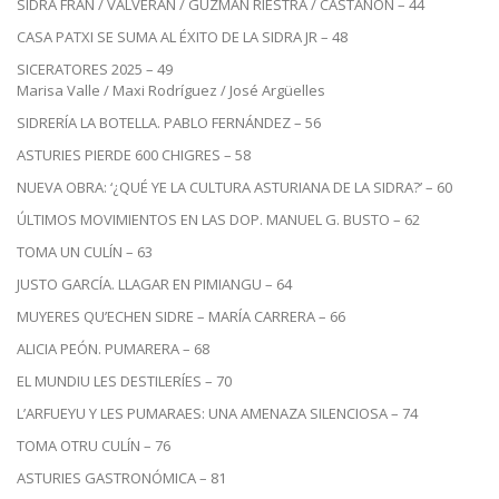
SIDRA FRAN / VALVERÁN / GUZMÁN RIESTRA / CASTAÑÓN – 44
CASA PATXI SE SUMA AL ÉXITO DE LA SIDRA JR – 48
SICERATORES 2025 – 49
Marisa Valle / Maxi Rodríguez / José Argüelles
SIDRERÍA LA BOTELLA. PABLO FERNÁNDEZ – 56
ASTURIES PIERDE 600 CHIGRES – 58
NUEVA OBRA: ‘¿QUÉ YE LA CULTURA ASTURIANA DE LA SIDRA?’ – 60
ÚLTIMOS MOVIMIENTOS EN LAS DOP. MANUEL G. BUSTO – 62
TOMA UN CULÍN – 63
JUSTO GARCÍA. LLAGAR EN PIMIANGU – 64
MUYERES QU’ECHEN SIDRE – MARÍA CARRERA – 66
ALICIA PEÓN. PUMARERA – 68
EL MUNDIU LES DESTILERÍES – 70
L’ARFUEYU Y LES PUMARAES: UNA AMENAZA SILENCIOSA – 74
TOMA OTRU CULÍN – 76
ASTURIES GASTRONÓMICA – 81