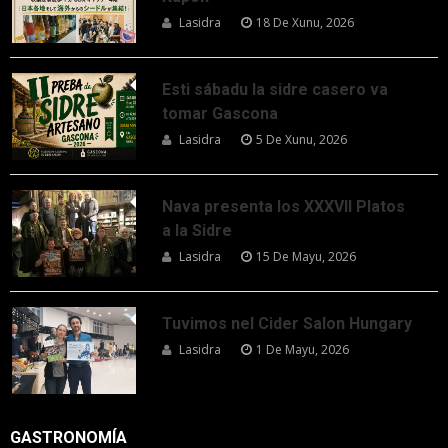
Lasidra
18 De Xunu, 2026
Esti sábadu la sidre casero va
tomar Gascona
Lasidra
5 De Xunu, 2026
Nava presenta los XXXVII Platos
a la Sidre
Lasidra
15 De Mayu, 2026
Tuvimos nel Cider Salon Hungary
Lasidra
1 De Mayu, 2026
GASTRONOMÍA