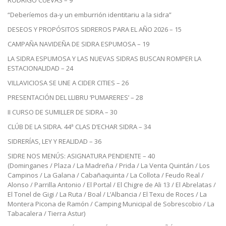
RODRIGO CUEVAS – 9
“Deberíemos da-y un emburrión identitariu a la sidra”
DESEOS Y PROPÓSITOS SIDREROS PARA EL AÑO 2026 – 15
CAMPAÑA NAVIDEÑA DE SIDRA ESPUMOSA – 19
LA SIDRA ESPUMOSA Y LAS NUEVAS SIDRAS BUSCAN ROMPER LA
ESTACIONALIDAD – 24
VILLAVICIOSA SE UNE A CIDER CITIES – 26
PRESENTACIÓN DEL LLIBRU ‘PUMARERES’ – 28
II CURSO DE SUMILLER DE SIDRA – 30
CLÚB DE LA SIDRA. 44ª CLAS D’ECHAR SIDRA – 34
SIDRERÍAS, LEY Y REALIDAD – 36
SIDRE NOS MENÚS: ASIGNATURA PENDIENTE – 40
(Dominganes / Plaza / La Madreña / Prida / La Venta Quintán / Los
Campinos / La Galana / Cabañaquinta / La Collota / Feudo Real /
Alonso / Parrilla Antonio / El Portal / El Chigre de Ali 13 / El Abrelatas /
El Tonel de Gigi / La Ruta / Boal / L’Albancia / El Texu de Roces / La
Montera Picona de Ramón / Camping Municipal de Sobrescobio / La
Tabacalera / Tierra Astur)