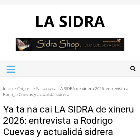
Skip
to
LA SIDRA
content
Inicio
>
Chigres
>
Ya ta na cai LA SIDRA de xineru 2026: entrevista a
Rodrigo Cuevas y actualidá sidrera
Ya ta na cai LA SIDRA de xineru
2026: entrevista a Rodrigo
Cuevas y actualidá sidrera