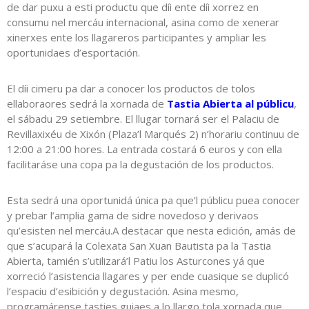
de dar puxu a esti productu que díi ente díi xorrez en
consumu nel mercáu internacional, asina como de xenerar
xinerxes ente los llagareros participantes y ampliar les
oportunidaes d’esportación.
El díi cimeru pa dar a conocer los productos de tolos
ellaboraores sedrá la xornada de
Tastia Abierta al públicu
,
el sábadu 29 setiembre. El llugar tornará ser el Palaciu de
Revillaxixéu de Xixón (Plaza’l Marqués 2) n’horariu continuu de
12:00 a 21:00 hores. La entrada costará 6 euros y con ella
facilitaráse una copa pa la degustación de los productos.
Esta sedrá una oportunidá única pa que’l públicu puea conocer
y prebar l’amplia gama de sidre novedoso y derivaos
qu’esisten nel mercáu.A destacar que nesta edición, amás de
que s’acupará la Colexata San Xuan Bautista pa la Tastia
Abierta, tamién s’utilizará’l Patiu los Asturcones yá que
xorreció l’asistencia llagares y per ende cuasique se duplicó
l’espaciu d’esibición y degustación. Asina mesmo,
programárense tasties guiaes a lo llargo tola xornada que