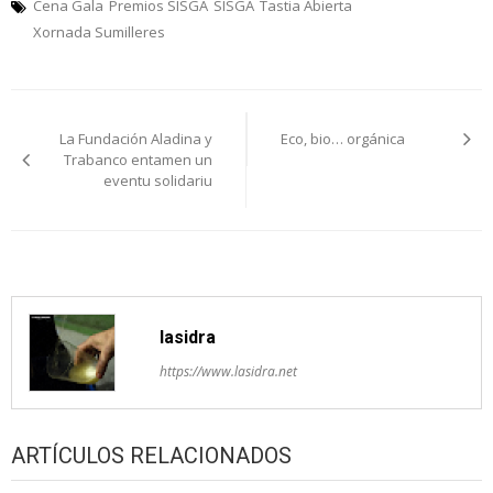
Cena Gala
Premios SISGA
SISGA
Tastia Abierta
Xornada Sumilleres
Navegación
La Fundación Aladina y
Eco, bio… orgánica
pelos
Trabanco entamen un
eventu solidariu
artículos
lasidra
https://www.lasidra.net
ARTÍCULOS RELACIONADOS