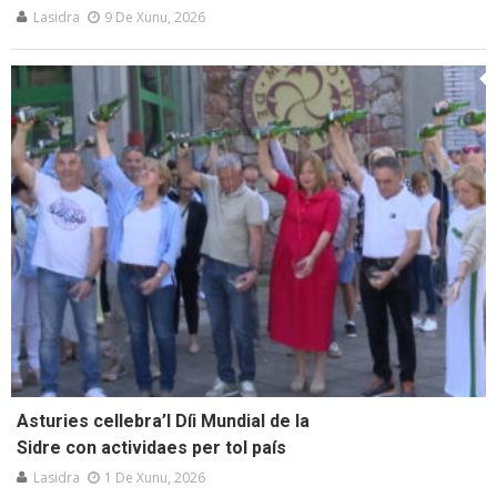
Lasidra
9 De Xunu, 2026
Asturies cellebra’l Díi Mundial de la
Sidre con actividaes per tol país
Lasidra
1 De Xunu, 2026