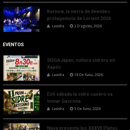
Kernow, la tierra de lleendes
protagonista de Lorient 2026
Lasidra
2 D'agostu, 2026
EVENTOS
SISGAJapan, cultura sidrera en
Xapón
Lasidra
18 De Xunu, 2026
Esti sábadu la sidre casero va
tomar Gascona
Lasidra
5 De Xunu, 2026
Nava presenta los XXXVII Platos