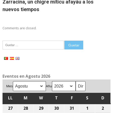
Zarracina, un chigre míticu afayáu a los
nuevos tiempos
Comments are closed.
Guetar:
Eventos en Agostu 2026
Mes
Añu
LL
LLUNES
M
MARTES
W
MIÉRCOLES
T
XUEVES
F
VIENRES
S
SÁBADU
D
DOM
27
27
28
28
29
29
30
30
31
31
1
1
2
2