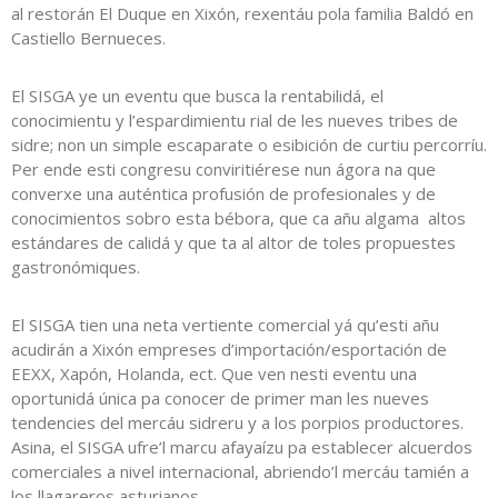
al restorán El Duque en Xixón, rexentáu pola familia Baldó en
Castiello Bernueces.
El SISGA ye un eventu que busca la rentabilidá, el
conocimientu y l’espardimientu rial de les nueves tribes de
sidre; non un simple escaparate o esibición de curtiu percorríu.
Per ende esti congresu conviritiérese nun ágora na que
converxe una auténtica profusión de profesionales y de
conocimientos sobro esta bébora, que ca añu algama altos
estándares de calidá y que ta al altor de toles propuestes
gastronómiques.
El SISGA tien una neta vertiente comercial yá qu’esti añu
acudirán a Xixón empreses d’importación/esportación de
EEXX, Xapón, Holanda, ect. Que ven nesti eventu una
oportunidá única pa conocer de primer man les nueves
tendencies del mercáu sidreru y a los porpios productores.
Asina, el SISGA ufre’l marcu afayaízu pa establecer alcuerdos
comerciales a nivel internacional, abriendo’l mercáu tamién a
los llagareros asturianos.