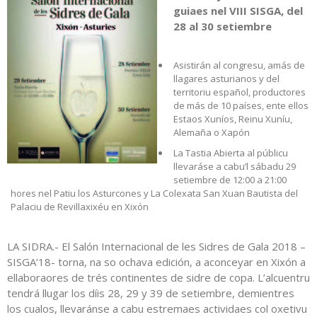
guiaes nel VIII SISGA, del
28 al 30 setiembre
Asistirán al congresu, amás de
llagares asturianos y del
territoriu español, productores
de más de 10 países, ente ellos
Estaos Xuníos, Reinu Xuníu,
Alemaña o Xapón
La Tastia Abierta al públicu
llevaráse a cabu’l sábadu 29
setiembre de 12:00 a 21:00
hores nel Patiu los Asturcones y La Colexata San Xuan Bautista del
Palaciu de Revillaxixéu en Xixón
LA SIDRA.- El Salón Internacional de les Sidres de Gala 2018 –
SISGA’18- torna, na so ochava edición, a aconceyar en Xixón a
ellaboraores de trés continentes de sidre de copa. L’alcuentru
tendrá llugar los díis 28, 29 y 39 de setiembre, demientres
los cualos, llevaránse a cabu estremaes actividaes col oxetivu