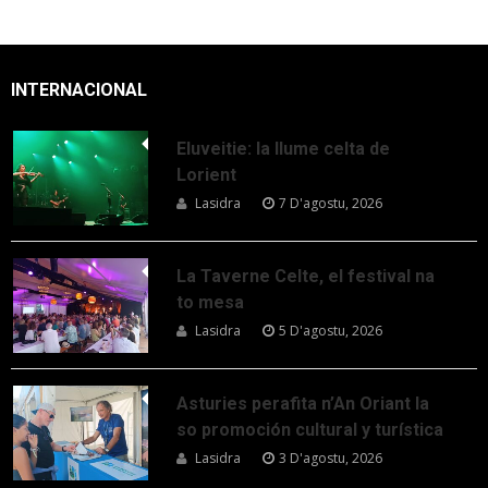
INTERNACIONAL
Eluveitie: la llume celta de
Lorient
Lasidra
7 D'agostu, 2026
La Taverne Celte, el festival na
to mesa
Lasidra
5 D'agostu, 2026
Asturies perafita n’An Oriant la
so promoción cultural y turística
Lasidra
3 D'agostu, 2026