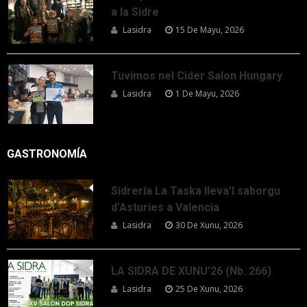
a la Sidre
Lasidra
15 De Mayu, 2026
Tuvimos nel Cider Salon Hungary
Lasidra
1 De Mayu, 2026
GASTRONOMÍA
Sidrería La Taska lleva’l saborgu
d’Asturies a Valencia
Lasidra
30 De Xunu, 2026
LA SIDRA DE XUNU’26 (Nb. 266)
Lasidra
25 De Xunu, 2026