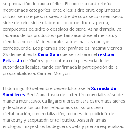
so puntuación de cauna d’elles. El concursu tará xebráu
n’estremaes categoríes, ente elles: sidre brut, esplumoses
dulces, semiseques, rosaes, sidre de copa seco o semiseco,
sidre de xelu, sidre ellaborao con otros frutos, perea,
compuestes de sidre o destilaos de sidre. Asina d’ampliu ye
l’abanicu de los productos que tan sacándose al mercáu, y
d’ende la necesidá de valorales a toes na clas que-yos
correspuende. Los premios otorgaránse esi mesmu vienres
28 demientres la
Cena Gala
que se rializará nel
restorán
Bellavista
de Xixón y que cuntará cola presencia de les
autoridaes llocales, tando confirmada la participación de la
propia alcaldesa, Carmen Moriyón.
El domingu 30 setiembre desendolcaráse la
Xornada de
Sumilleres
. Sedrá una tastia de calter téunicuy rializaráse de
manera interactivo. Ca llagareru presentará estremaes sidres
y desplicará los puntos rellacionaos col so procesu
d’ellaboración, comercialización, aiciones de publicidá, de
marketing y aceptación ente’l públicu. Asistirán amás
enólogos, mayestros bodegueros xefs y prensa especializao