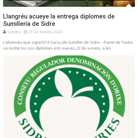
Llangréu acueye la entrega diplomes de
Sumillería de Sidre
Lasidra
21 De Xunetu, 2026
L’alumnáu que superó’l II Cursu de Sumiller de Sidre – Panel de Tastia
va recibir los sos diplomes esti xueves 23 de xunetu, a les