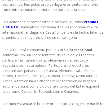
sedrán impartíes polos propios llagareros tanto nacionales
como internacionales, asina como por especialistes.
Les actividaes escomenzarán el vienres 28, colos
Premios
SISGA’18
. Demientres la mañaña d’esi díi aconceyará’l xuráu
internacional nel Llagar de Castañón pa, tres la tastia, fallar los
premios a les meyores sidres en ca categoría.
Esti xuráu tará compuestu por un
xuráu internacional
conformáu por un representante de caún de los llagares
participantes, tamién por profesionales del seutor, y
especialistes nesta bébora. Participarán productores
d’estremaos países como Francia, Alemaña, Italia, Estaos
Xuníos, Holanda, Portugal, Finlandia, Lituania, Reinu Xuníu o
Xapón; y tamién habra abonda representación de llagares
asturianos asina como d’otros territorios del Estáu español
talos como Cantabria, Euskadi, Llión o Canaries.
Los xueces tastiarán la sidre presentao -a ciegues -y darán la