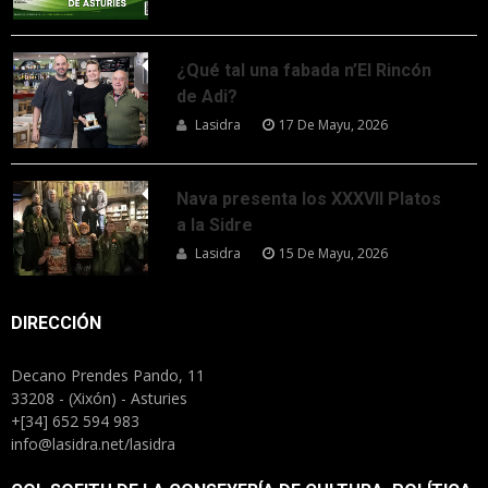
¿Qué tal una fabada n’El Rincón
de Adi?
Lasidra
17 De Mayu, 2026
Nava presenta los XXXVII Platos
a la Sidre
Lasidra
15 De Mayu, 2026
DIRECCIÓN
Decano Prendes Pando, 11
33208 - (Xixón) - Asturies
+[34] 652 594 983
info@lasidra.net/lasidra