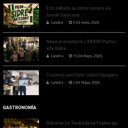
Esti sábadu la sidre casero va
tomar Gascona
Lasidra
5 De Xunu, 2026
Nava presenta los XXXVII Platos
a la Sidre
Lasidra
15 De Mayu, 2026
Tuvimos nel Cider Salon Hungary
Lasidra
1 De Mayu, 2026
GASTRONOMÍA
Sidrería La Taska lleva’l saborgu