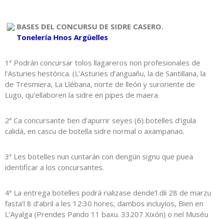
BASES DEL CONCURSU DE SIDRE CASERO.
Tonelería Hnos Argüelles
1ª Podrán concursar tolos llagareros non profesionales de
l’Asturies hestórica. (L’Asturies d’anguañu, la de Santillana, la
de Tresmiera, La Llébana, norte de lleón y suroriente de
Lugo, qu’ellaboren la sidre en pipes de maera.
2ª Ca concursante tien d’apurrir seyes (6) botelles d’igula
calidá, en cascu de botella sidre normal o axampanao.
3ª Les botelles nun cuntarán con dengún signu que puea
identificar a los concursantes.
4ª La entrega botelles podrá rializase dende’l díi 28 de marzu
fasta’l 8 d’abril a les 12:30 hores, dambos incluyíos, Bien en
L’Ayalga (Prendes Pando 11 baxu. 33207 Xixón) o nel Muséu