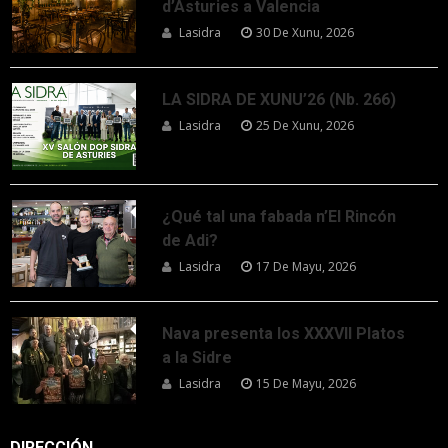
d’Asturies a Valencia
Lasidra
30 De Xunu, 2026
LA SIDRA DE XUNU’26 (Nb. 266)
Lasidra
25 De Xunu, 2026
¿Qué tal una fabada n’El Rincón
de Adi?
Lasidra
17 De Mayu, 2026
Nava presenta los XXXVII Platos
a la Sidre
Lasidra
15 De Mayu, 2026
DIRECCIÓN