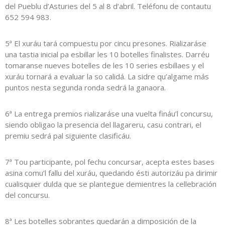
del Pueblu d’Asturies del 5 al 8 d’abril. Teléfonu de contautu
652 594 983.
5ª El xuráu tará compuestu por cincu presones. Rializaráse
una tastia inicial pa esbillar les 10 botelles finalistes. Darréu
tomaranse nueves botelles de les 10 series esbillaes y el
xuráu tornará a evaluar la so calidá. La sidre qu’algame más
puntos nesta segunda ronda sedrá la ganaora.
6ª La entrega premios rializaráse una vuelta fináu’l concursu,
siendo obligao la presencia del llagareru, casu contrari, el
premiu sedrá pal siguiente clasificáu.
7ª Tou participante, pol fechu concursar, acepta estes bases
asina comu’l fallu del xuráu, quedando ésti autorizáu pa dirimir
cualisquier dulda que se plantegue demientres la cellebración
del concursu.
8ª Les botelles sobrantes quedarán a dimposición de la