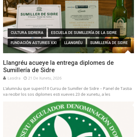
CULTURA SIDRERA
ESCUELA DE SUMILLERÍA DE LA SIDRE
FUNDACIÓN ASTURIES XXI
LLANGRÉU
SUMILLERÍA DE SIDRE
Llangréu acueye la entrega diplomes de
Sumillería de Sidre
Lasidra
21 De Xunetu, 2026
L’alumnáu que superó’l II Cursu de Sumiller de Sidre – Panel de Tastia
va recibir los sos diplomes esti xueves 23 de xunetu, a les