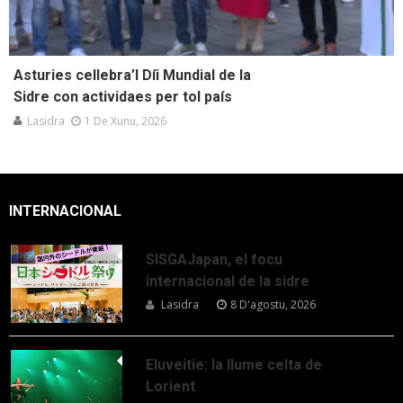
Asturies cellebra’l Díi Mundial de la
Sidre con actividaes per tol país
Lasidra
1 De Xunu, 2026
INTERNACIONAL
SISGAJapan, el focu
internacional de la sidre
Lasidra
8 D'agostu, 2026
Eluveitie: la llume celta de
Lorient