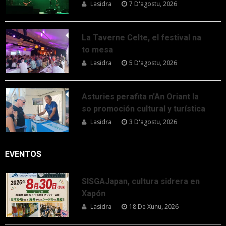
Lasidra
7 D'agostu, 2026
La Taverne Celte, el festival na
to mesa
Lasidra
5 D'agostu, 2026
Asturies perafita n’An Oriant la
so promoción cultural y turística
Lasidra
3 D'agostu, 2026
EVENTOS
SISGAJapan, cultura sidrera en
Xapón
Lasidra
18 De Xunu, 2026