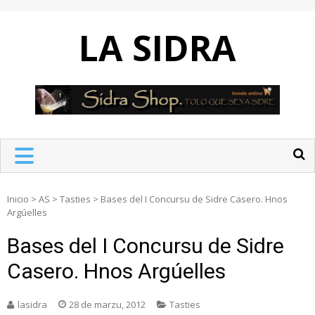
Skip
to
LA SIDRA
content
Inicio
>
AS
>
Tasties
>
Bases del I Concursu de Sidre Casero. Hnos
Argúelles
Bases del I Concursu de Sidre
Casero. Hnos Argúelles
lasidra
28 de marzu, 2012
Tasties