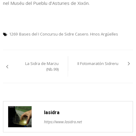
nel Muséu del Pueblu d’Asturies de Xixón.
1269
Bases del I Concursu de Sidre Casero. Hnos Argúelles
Navegación
La Sidra de Marzu
II Fotomaratón Sidreru
pelos
(Nb.99)
artículos
lasidra
https://www.lasidra.net