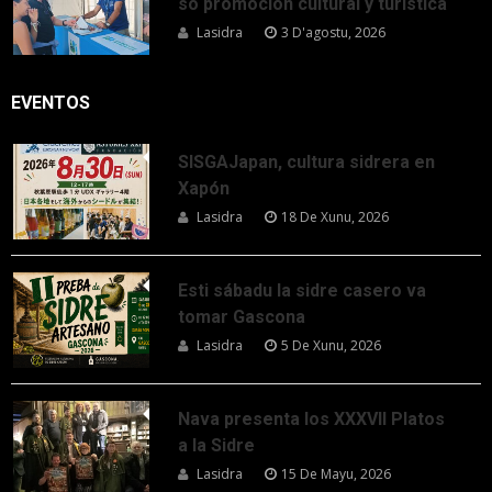
so promoción cultural y turística
Lasidra
3 D'agostu, 2026
EVENTOS
SISGAJapan, cultura sidrera en
Xapón
Lasidra
18 De Xunu, 2026
Esti sábadu la sidre casero va
tomar Gascona
Lasidra
5 De Xunu, 2026
Nava presenta los XXXVII Platos
a la Sidre
Lasidra
15 De Mayu, 2026