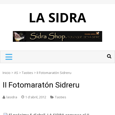
Skip
to
LA SIDRA
content
Inicio
>
AS
>
Tasties
>
II Fotomaratón Sidreru
II Fotomaratón Sidreru
lasidra
1 d'abril, 2012
Tasties
El prósimu 5 d’abril, LA SIDRA convoca el II