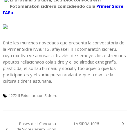
Fotomaratón sidreru coincidiendo cola
Primer Sidre
l’Añu
.
Ente les munches novedaes que presenta la convocatoria de
la Primer Sidre l’Añu ’12, afáyase’l II Fotomaratón sidreru,
cuyu oxetivu ye amosar al traviés de semeyes los estremaos
apeutos rellacionaos cola sidre y el so alrodiu: etnografía,
plasticidá, el so llau humanu y social y too aquello que los
participantes y el xuráu puean atalantar que tresmite la
cultura sidrera asturiana.
1272
II Fotomaratón Sidreru
Navegación
Bases del I Concursu
LA SIDRA 100!!!
pelos
de Sidre Casero. Hnos