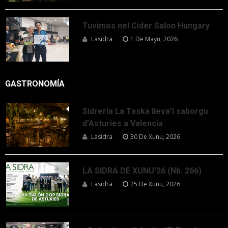
Tuvimos nel Cider Salon Hungary
Lasidra
1 De Mayu, 2026
GASTRONOMÍA
Sidrería La Taska lleva’l saborgu
d’Asturies a Valencia
Lasidra
30 De Xunu, 2026
LA SIDRA DE XUNU’26 (Nb. 266)
Lasidra
25 De Xunu, 2026