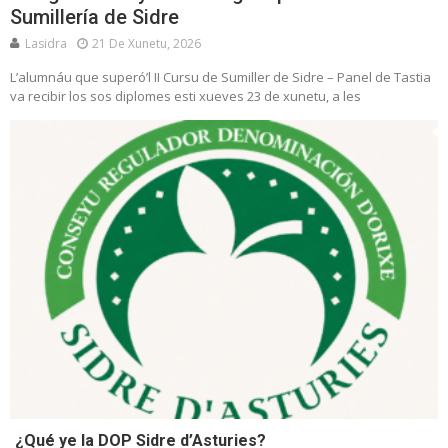
Sumillería de Sidre
Lasidra
21 De Xunetu, 2026
L’alumnáu que superó’l II Cursu de Sumiller de Sidre – Panel de Tastia
va recibir los sos diplomes esti xueves 23 de xunetu, a les
¿Qué ye la DOP Sidre d’Asturies?