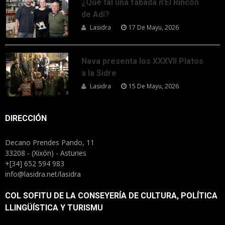
¿Qué tal una fabada n’El Rincón
de Adi?
Lasidra
17 De Mayu, 2026
Nava presenta los XXXVII Platos
a la Sidre
Lasidra
15 De Mayu, 2026
DIRECCIÓN
Decano Prendes Pando, 11
33208 - (Xixón) - Asturies
+[34] 652 594 983
info@lasidra.net/lasidra
COL SOFITU DE LA CONSEYERÍA DE CULTURA, POLÍTICA
LLINGÜÍSTICA Y TURISMU