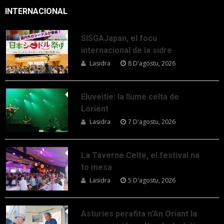
INTERNACIONAL
SISGAJapan, el focu
internacional de la sidre
Lasidra
8 D'agostu, 2026
Eluveitie: la llume celta de
Lorient
Lasidra
7 D'agostu, 2026
La Taverne Celte, el festival na
to mesa
Lasidra
5 D'agostu, 2026
Asturies perafita n’An Oriant la