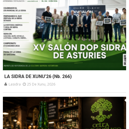
LA SIDRA DE XUNU’26 (Nb. 266)
Lasidra
25 De Xunu, 2026