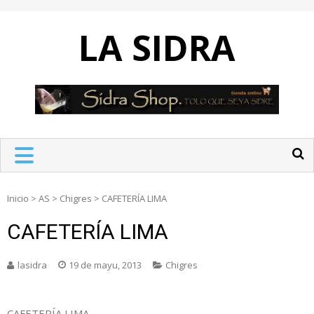
Skip
to
LA SIDRA
content
Inicio
>
AS
>
Chigres
>
CAFETERÍA LIMA
CAFETERÍA LIMA
lasidra
19 de mayu, 2013
Chigres
CAFETERÍA LIMA