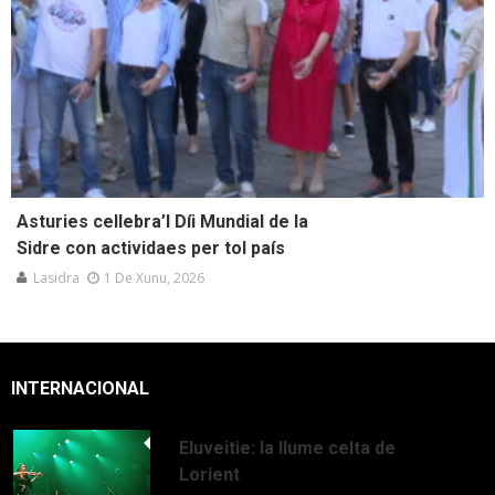
Asturies cellebra’l Díi Mundial de la
Sidre con actividaes per tol país
Lasidra
1 De Xunu, 2026
INTERNACIONAL
Eluveitie: la llume celta de
Lorient