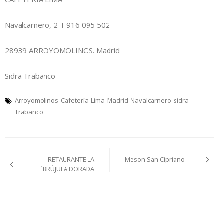
Navalcarnero, 2 T 916 095 502
28939 ARROYOMOLINOS. Madrid
Sidra Trabanco
Arroyomolinos
Cafetería
Lima
Madrid
Navalcarnero
sidra
Trabanco
Navegación
RETAURANTE LA
Meson San Cipriano
pelos
´BRÚJULA DORADA
artículos