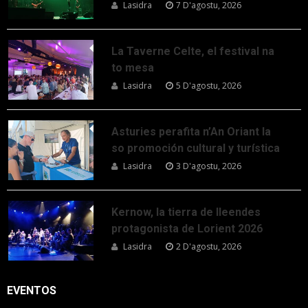
Lasidra
7 D'agostu, 2026
La Taverne Celte, el festival na
to mesa
Lasidra
5 D'agostu, 2026
Asturies perafita n’An Oriant la
so promoción cultural y turística
Lasidra
3 D'agostu, 2026
Kernow, la tierra de lleendes
protagonista de Lorient 2026
Lasidra
2 D'agostu, 2026
EVENTOS