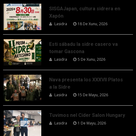
SISGAJapan, cultura sidrera en
Xapón
Lasidra
18 De Xunu, 2026
Esti sábadu la sidre casero va
tomar Gascona
Lasidra
5 De Xunu, 2026
Nava presenta los XXXVII Platos
a la Sidre
Lasidra
15 De Mayu, 2026
Tuvimos nel Cider Salon Hungary
Lasidra
1 De Mayu, 2026