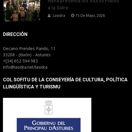
Nava presenta los XXXVII Platos
a la Sidre
Lasidra
15 De Mayu, 2026
DIRECCIÓN
Decano Prendes Pando, 11
33208 - (Xixón) - Asturies
+[34] 652 594 983
info@lasidra.net/lasidra
COL SOFITU DE LA CONSEYERÍA DE CULTURA, POLÍTICA
LLINGÜÍSTICA Y TURISMU