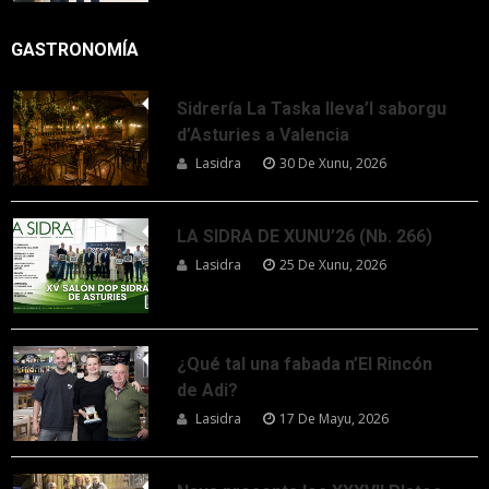
GASTRONOMÍA
Sidrería La Taska lleva’l saborgu
d’Asturies a Valencia
Lasidra
30 De Xunu, 2026
LA SIDRA DE XUNU’26 (Nb. 266)
Lasidra
25 De Xunu, 2026
¿Qué tal una fabada n’El Rincón
de Adi?
Lasidra
17 De Mayu, 2026