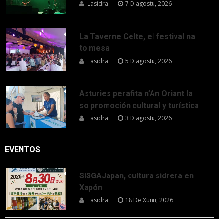
Lasidra
7 D'agostu, 2026
La Taverne Celte, el festival na
to mesa
Lasidra
5 D'agostu, 2026
Asturies perafita n’An Oriant la
so promoción cultural y turística
Lasidra
3 D'agostu, 2026
EVENTOS
SISGAJapan, cultura sidrera en
Xapón
Lasidra
18 De Xunu, 2026