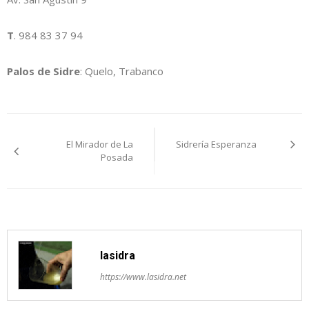
T
. 984 83 37 94
Palos de Sidre
: Quelo, Trabanco
Navegación
El Mirador de La
Sidrería Esperanza
pelos
Posada
artículos
lasidra
https://www.lasidra.net