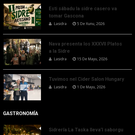
Esti sábadu la sidre casero va
tomar Gascona
Lasidra
5 De Xunu, 2026
Nava presenta los XXXVII Platos
a la Sidre
Lasidra
15 De Mayu, 2026
Tuvimos nel Cider Salon Hungary
Lasidra
1 De Mayu, 2026
GASTRONOMÍA
Sidrería La Taska lleva’l saborgu