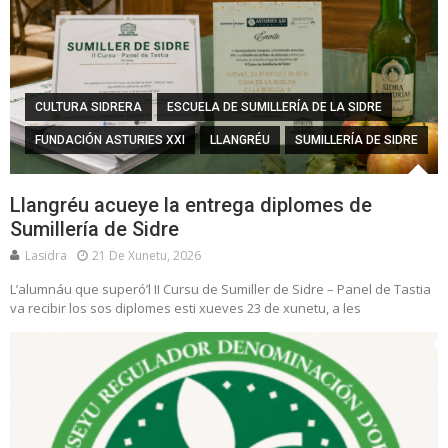
CULTURA SIDRERA
ESCUELA DE SUMILLERÍA DE LA SIDRE
FUNDACIÓN ASTURIES XXI
LLANGRÉU
SUMILLERÍA DE SIDRE
Llangréu acueye la entrega diplomes de
Sumillería de Sidre
Lasidra
21 De Xunetu, 2026
L’alumnáu que superó’l II Cursu de Sumiller de Sidre – Panel de Tastia
va recibir los sos diplomes esti xueves 23 de xunetu, a les