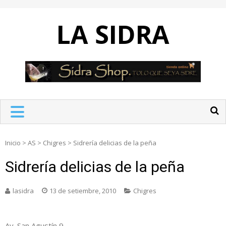
Skip
to
LA SIDRA
content
Inicio
>
AS
>
Chigres
>
Sidrería delicias de la peña
Sidrería delicias de la peña
lasidra
13 de setiembre, 2010
Chigres
Av. San Agustín 9