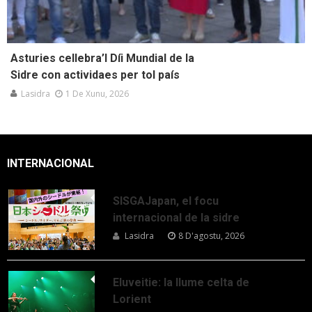
Asturies cellebra’l Díi Mundial de la
Sidre con actividaes per tol país
Lasidra
1 De Xunu, 2026
INTERNACIONAL
SISGAJapan, el focu
internacional de la sidre
Lasidra
8 D'agostu, 2026
Eluveitie: la llume celta de
Lorient