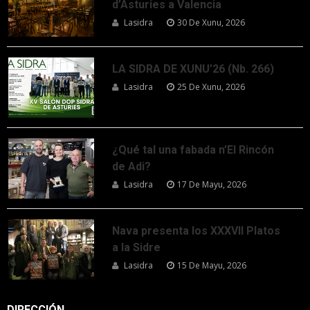
d’Asturies a Valencia
Lasidra
30 De Xunu, 2026
LA SIDRA DE XUNU’26 (Nb. 266)
Lasidra
25 De Xunu, 2026
¿Qué tal una fabada n’El Rincón
de Adi?
Lasidra
17 De Mayu, 2026
Nava presenta los XXXVII Platos
a la Sidre
Lasidra
15 De Mayu, 2026
DIRECCIÓN