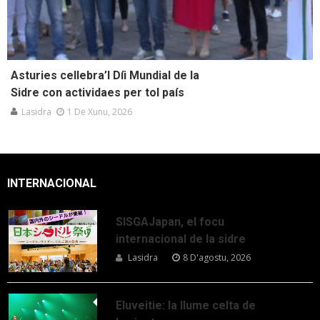
Asturies cellebra’l Díi Mundial de la
Sidre con actividaes per tol país
Lasidra
1 De Xunu, 2026
INTERNACIONAL
SISGAJapan, el focu
internacional de la sidre
Lasidra
8 D'agostu, 2026
Eluveitie: la llume celta de