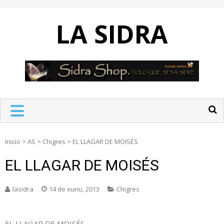
Skip
to
LA SIDRA
content
Inicio
>
AS
>
Chigres
>
EL LLAGAR DE MOISÉS
EL LLAGAR DE MOISÉS
lasidra
14 de xunu, 2013
Chigres
EL LLAGAR DE MOISÉS