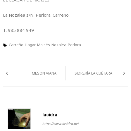
La Nozalea s/n.. Perlora. Carreño.
T. 985 884 949
Carreño
Llagar
Moisés
Nozalea
Perlora
Navegación
MESÓN VIANA
SIDRERÍA LA CUÉTARA
pelos
artículos
lasidra
https://www.lasidra.net