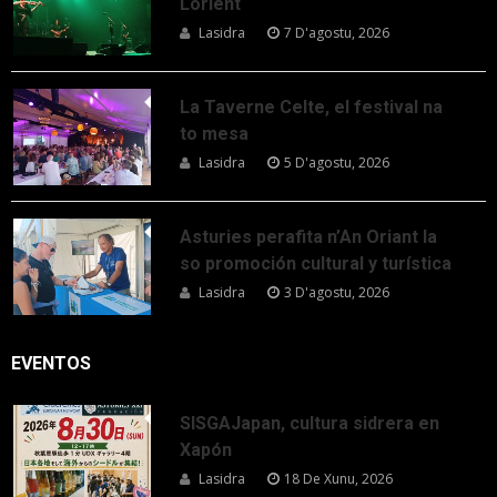
Lorient
Lasidra
7 D'agostu, 2026
La Taverne Celte, el festival na
to mesa
Lasidra
5 D'agostu, 2026
Asturies perafita n’An Oriant la
so promoción cultural y turística
Lasidra
3 D'agostu, 2026
EVENTOS
SISGAJapan, cultura sidrera en
Xapón
Lasidra
18 De Xunu, 2026