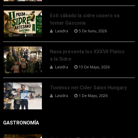
Esti sábadu la sidre casero va
tomar Gascona
Lasidra
5 De Xunu, 2026
Nava presenta los XXXVII Platos
a la Sidre
Lasidra
15 De Mayu, 2026
Tuvimos nel Cider Salon Hungary
Lasidra
1 De Mayu, 2026
GASTRONOMÍA