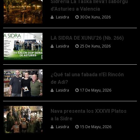
Sidrería La Taska lleva’l saborgu
d’Asturies a Valencia
Lasidra
30 De Xunu, 2026
LA SIDRA DE XUNU’26 (Nb. 266)
Lasidra
25 De Xunu, 2026
¿Qué tal una fabada n’El Rincón
de Adi?
Lasidra
17 De Mayu, 2026
Nava presenta los XXXVII Platos
a la Sidre
Lasidra
15 De Mayu, 2026