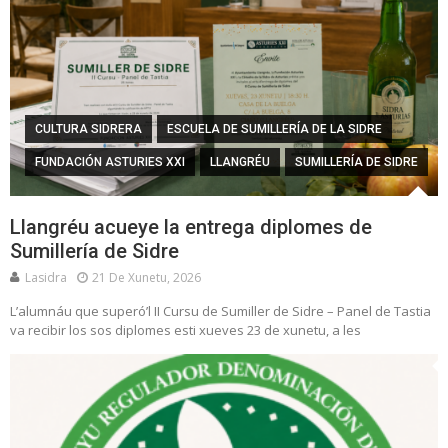
CULTURA SIDRERA
ESCUELA DE SUMILLERÍA DE LA SIDRE
FUNDACIÓN ASTURIES XXI
LLANGRÉU
SUMILLERÍA DE SIDRE
Llangréu acueye la entrega diplomes de
Sumillería de Sidre
Lasidra
21 De Xunetu, 2026
L’alumnáu que superó’l II Cursu de Sumiller de Sidre – Panel de Tastia
va recibir los sos diplomes esti xueves 23 de xunetu, a les