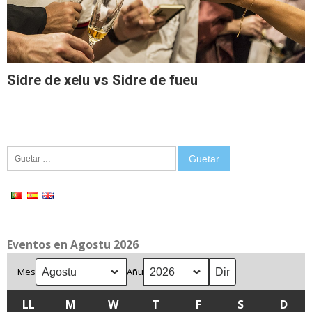
Sidre de xelu vs Sidre de fueu
Guetar:
Eventos en Agostu 2026
Mes
Añu
LL
LLUNES
M
MARTES
W
MIÉRCOLES
T
XUEVES
F
VIENRES
S
SÁBADU
D
DOM