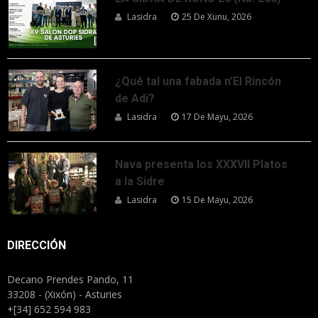
Lasidra
25 De Xunu, 2026
¿Qué tal una fabada n’El Rincón
de Adi?
Lasidra
17 De Mayu, 2026
Nava presenta los XXXVII Platos
a la Sidre
Lasidra
15 De Mayu, 2026
DIRECCIÓN
Decano Prendes Pando, 11
33208 - (Xixón) - Asturies
+[34] 652 594 983