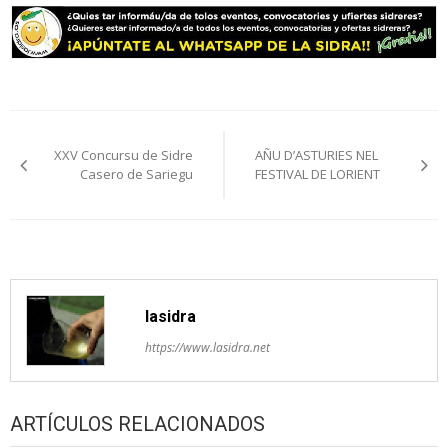
Navegación
XXV Concursu de Sidre
AÑU D’ASTURIES NEL
pelos
Casero de Sariegu
FESTIVAL DE LORIENT
artículos
lasidra
https://www.lasidra.net
ARTÍCULOS RELACIONADOS