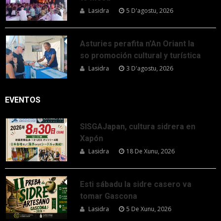
Lasidra
5 D'agostu, 2026
Asturies perafita n’An Oriant la
so promoción cultural y turística
Lasidra
3 D'agostu, 2026
EVENTOS
SISGAJapan, cultura sidrera en
Xapón
Lasidra
18 De Xunu, 2026
Esti sábadu la sidre casero va
tomar Gascona
Lasidra
5 De Xunu, 2026