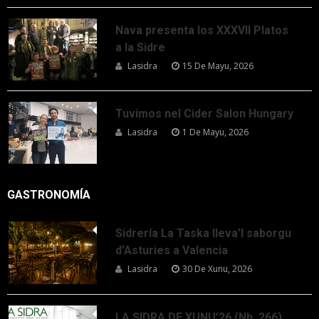
Nava presenta los XXXVII Platos
a la Sidre
Lasidra
15 De Mayu, 2026
Tuvimos nel Cider Salon Hungary
Lasidra
1 De Mayu, 2026
GASTRONOMÍA
Sidrería La Taska lleva’l saborgu
d’Asturies a Valencia
Lasidra
30 De Xunu, 2026
LA SIDRA DE XUNU’26 (Nb. 266)