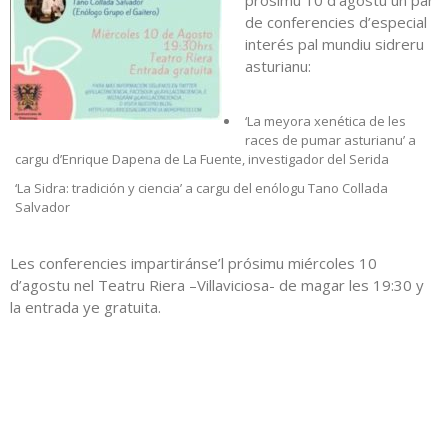
prósimu 10 d’agostu un par
de conferencies d’especial
interés pal mundiu sidreru
asturianu:
‘La meyora xenética de les
races de pumar asturianu’ a
cargu d’Enrique Dapena de La Fuente, investigador del Serida
‘La Sidra: tradición y ciencia’ a cargu del enólogu Tano Collada
Salvador
Les conferencies impartiránse’l prósimu miércoles 10
d’agostu nel Teatru Riera –Villaviciosa- de magar les 19:30 y
la entrada ye gratuita.