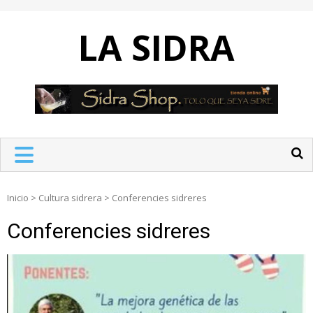
Skip
to
LA SIDRA
content
Inicio
>
Cultura sidrera
>
Conferencies sidreres
Conferencies sidreres