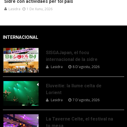
Sidre con actividaes per tol país
Lasidra
1 De Xunu, 2026
INTERNACIONAL
SISGAJapan, el focu
internacional de la sidre
Lasidra
8 D'agostu, 2026
Eluveitie: la llume celta de
Lorient
Lasidra
7 D'agostu, 2026
La Taverne Celte, el festival na
to mesa