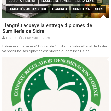
CULTURA SIDRERA
ESCUELA DE SUMILLERÍA DE LA SIDRE
FUNDACIÓN ASTURIES XXI
LLANGRÉU
SUMILLERÍA DE SIDRE
Llangréu acueye la entrega diplomes de
Sumillería de Sidre
Lasidra
21 De Xunetu, 2026
L’alumnáu que superó’l II Cursu de Sumiller de Sidre – Panel de Tastia
va recibir los sos diplomes esti xueves 23 de xunetu, a les