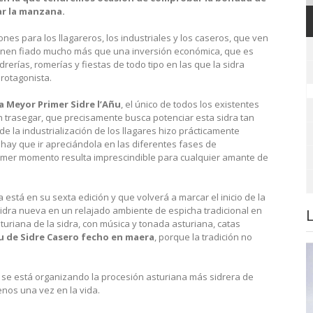
ar la manzana.
s para los llagareros, los industriales y los caseros, que ven
ienen fiado mucho más que una inversión económica, que es
idrerías, romerías y fiestas de todo tipo en las que la sidra
rotagonista.
a Meyor Primer Sidre l’Añu
, el único de todos los existentes
n trasegar, que precisamente busca potenciar esta sidra tan
 de la industrialización de los llagares hizo prácticamente
hay que ir apreciándola en las diferentes fases de
imer momento resulta imprescindible para cualquier amante de
a está en su sexta edición y que volverá a marcar el inicio de la
dra nueva en un relajado ambiente de espicha tradicional en
turiana de la sidra, con música y tonada asturiana, catas
 de Sidre Casero fecho en maera
, porque la tradición no
 se está organizando la procesión asturiana más sidrera de
enos una vez en la vida.