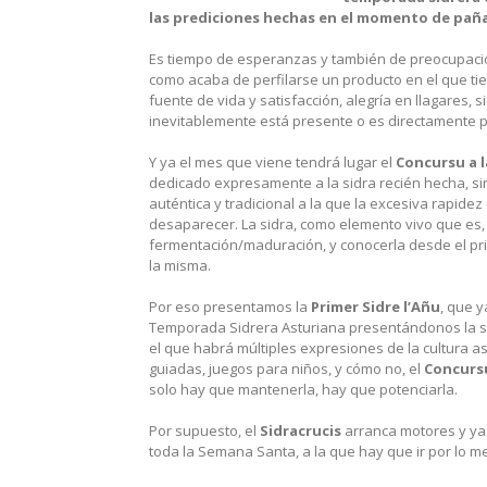
las prediciones hechas en el momento de pañ
Es tiempo de esperanzas y también de preocupacione
como acaba de perfilarse un producto en el que t
fuente de vida y satisfacción, alegría en llagares, s
inevitablemente está presente o es directamente p
Y ya el mes que viene tendrá lugar el
Concursu a l
dedicado expresamente a la sidra recién hecha, si
auténtica y tradicional a la que la excesiva rapidez
desaparecer. La sidra, como elemento vivo que es, 
fermentación/maduración, y conocerla desde el pr
la misma.
Por eso presentamos la
Primer Sidre l’Añu
, que y
Temporada Sidrera Asturiana presentándonos la si
el que habrá múltiples expresiones de la cultura as
guiadas, juegos para niños, y cómo no, el
Concursu
solo hay que mantenerla, hay que potenciarla.
Por supuesto, el
Sidracrucis
arranca motores y ya
toda la Semana Santa, a la que hay que ir por lo m