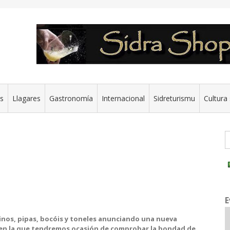
es
Llagares
Gastronomía
Internacional
Sidreturismu
Cultura 
G
E
tinos, pipas, bocóis y toneles anunciando una nueva
en la que tendremos ocasión de comprobar la bondad de