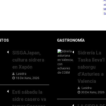
NTOS
GASTRONOMÍA
SISGAJapan,
Sidrería La
cultura sidrera
Taska lleva’l
en Xapón
saborgu
d’Asturies a
Lasidra
18 De Xunu, 2026
Valencia
Lasidra
Esti sábadu la
30 De Xunu, 2026
sidre casero va