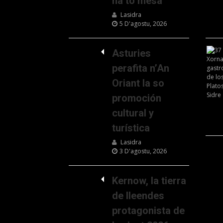
na to mesa
Lasidra
5 D'agostu, 2026
Asturies
perafita n’An
Oriant la so
promoción
cultural y
turística
Lasidra
3 D'agostu, 2026
Kernow, la tierra
de lleendes
protagonista de