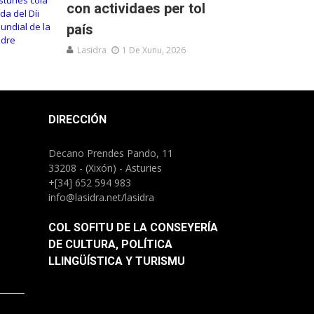
con actividaes per tol
país
Lasidra
1 De Xunu, 2026
DIRECCIÓN
Decano Prendes Pando, 11
33208 - (Xixón) - Asturies
+[34] 652 594 983
info@lasidra.net/lasidra
COL SOFITU DE LA CONSEYERÍA
DE CULTURA, POLÍTICA
LLINGÜÍSTICA Y TURISMU