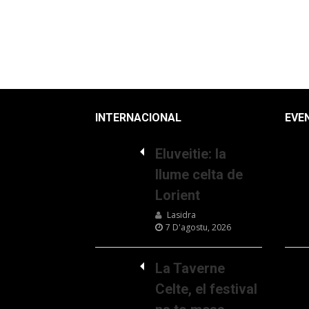
INTERNACIONAL
EVE
Eluveitie: la
llume celta de
Lorient
Lasidra
7 D'agostu, 2026
La Taverne
Celte, el festival