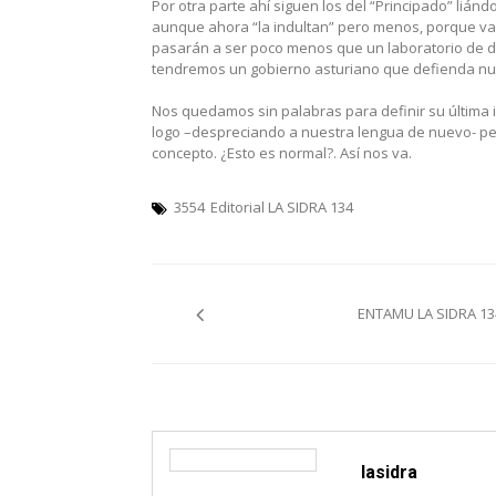
Por otra parte ahí siguen los del “Principado” liánd
aunque ahora “la indultan” pero menos, porque van 
pasarán a ser poco menos que un laboratorio de d
tendremos un gobierno asturiano que defienda nu
Nos quedamos sin palabras para definir su última 
logo –despreciando a nuestra lengua de nuevo- per
concepto. ¿Esto es normal?. Así nos va.
3554
Editorial LA SIDRA 134
Navegación
ENTAMU LA SIDRA 13
pelos
artículos
lasidra