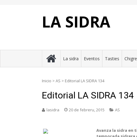
Skip
to
content
LA SIDRA
La sidra
Eventos
Tasties
Chigr
Inicio
>
AS
>
Editorial LA SIDRA 134
Editorial LA SIDRA 134
lasidra
20 de febreru, 2015
AS
Avanza la sidra en 
temporada sidrera 