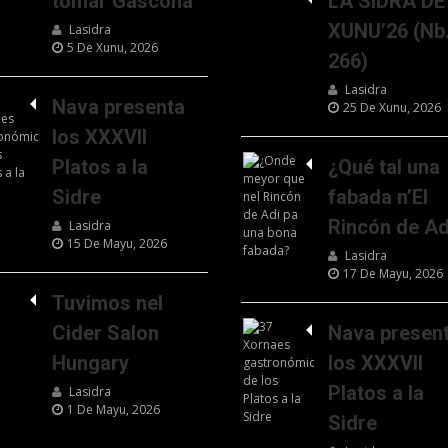
tomar Gascona
LA SIDRA DE
XUNU’26 (Nb
Lasidra
5 De Xunu, 2026
266)
Lasidra
Nava presenta
25 De Xunu, 2026
los XXXVII
Platos a la
¿Qué tal una
Sidre
fabada n’El
Rincón de Ad
Lasidra
15 De Mayu, 2026
Lasidra
17 De Mayu, 2026
Tuvimos nel
Cider Salon
Nava presen
Hungary
los XXXVII
Platos a la
Lasidra
1 De Mayu, 2026
Sidre