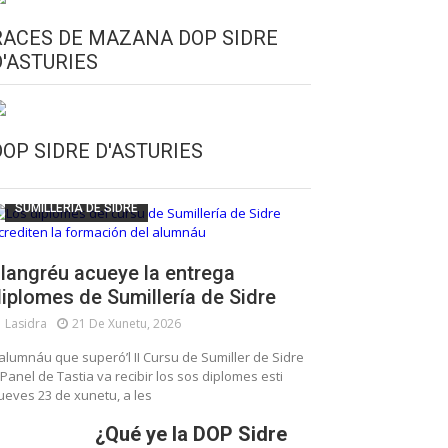
RACES DE MAZANA DOP SIDRE
D'ASTURIES
CULTURA SIDRERA
ESCUELA DE SUMILLERÍA DE LA SIDRE
DOP SIDRE D'ASTURIES
FUNDACIÓN ASTURIES XXI
LLANGRÉU
SUMILLERÍA DE SIDRE
langréu acueye la entrega
iplomes de Sumillería de Sidre
Lasidra
21 De Xunetu, 2026
’alumnáu que superó’l II Cursu de Sumiller de Sidre
 Panel de Tastia va recibir los sos diplomes esti
ueves 23 de xunetu, a les
¿Qué ye la DOP Sidre