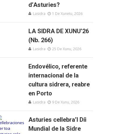
d’Asturies?
Lasidra
1 De Xunetu, 2026
LA SIDRA DE XUNU’26
(Nb. 266)
Lasidra
25 De Xunu, 2026
Endovélico, referente
internacional de la
cultura sidrera, reabre
en Porto
Lasidra
9 De Xunu, 2026
Asturies cellebra’l Díi
Mundial de la Sidre