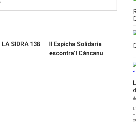
t
al LA SIDRA 138
II Espicha Solidaria
escontra’l Cáncanu
L
d
L
–
x