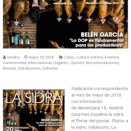
lasidra
mayo 19, 2018
Catas
,
Cultura sidrera
,
Eventos
,
Gastronomía
,
Internacional
,
Llagares
,
Opinión
,
Recomendaciones
,
Revista
,
Sidraturismo
,
Sidrerías
Publicación correspondiente
al mes de mayo de 2018
con información
de Alimentaria 18, Madrid
Gourmet,Espalma la sidre,
el floriar del pumar, Platos a
la sidre, Valdesoto, La