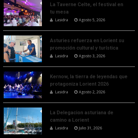
La Taverne Celte, el festival en
tu mesa
Lasidra
Agosto 5, 2026
Asturies refuerza en Lorient su
promoción cultural y turística
Lasidra
Agosto 3, 2026
Kernow, la tierra de leyendas que
protagoniza Lorient 2026
Lasidra
Agosto 2, 2026
La Delegacion asturiana de
camino a Lorient
Lasidra
Julio 31, 2026