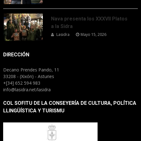
Nava presenta los XXXVII Platos
a la Sidra
Lasidra
Mayo 15, 2026
DIRECCIÓN
Decano Prendes Pando, 11
33208 - (Xixón) - Asturies
+[34] 652 594 983
info@lasidra.net/lasidra
COL SOFITU DE LA CONSEYERÍA DE CULTURA, POLÍTICA
LLINGÜÍSTICA Y TURISMU