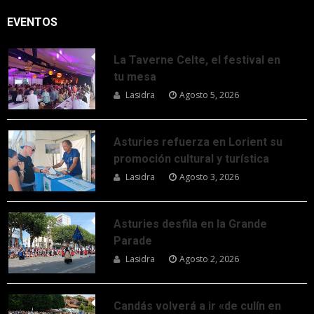
EVENTOS
La Taverne Celte, el festival en
tu mesa
Lasidra
Agosto 5, 2026
Asturies refuerza en Lorient su
promoción cultural y turística
Lasidra
Agosto 3, 2026
Asturies desfila en la Grande
Parade
Lasidra
Agosto 2, 2026
Candás volverá a ir «de culín en