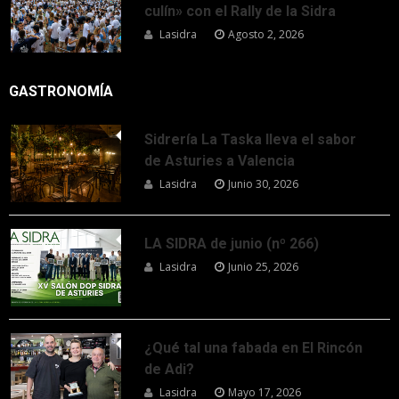
culín» con el Rally de la Sidra
Lasidra
Agosto 2, 2026
GASTRONOMÍA
Sidrería La Taska lleva el sabor
de Asturies a Valencia
Lasidra
Junio 30, 2026
LA SIDRA de junio (nº 266)
Lasidra
Junio 25, 2026
¿Qué tal una fabada en El Rincón
de Adi?
Lasidra
Mayo 17, 2026