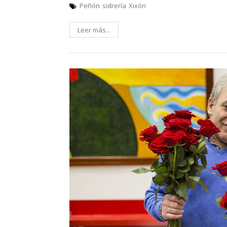
Peñón
sidrería
Xixón
Leer más...