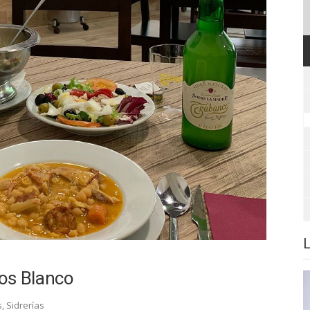
os Blanco
s
,
Sidrerías