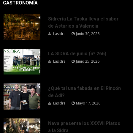
GASTRONOMÍA
Sidrería La Taska lleva el sabor
de Asturies a Valencia
Lasidra
Junio 30, 2026
LA SIDRA de junio (nº 266)
Lasidra
Junio 25, 2026
¿Qué tal una fabada en El Rincón
de Adi?
Lasidra
Mayo 17, 2026
Nava presenta los XXXVII Platos
a la Sidra