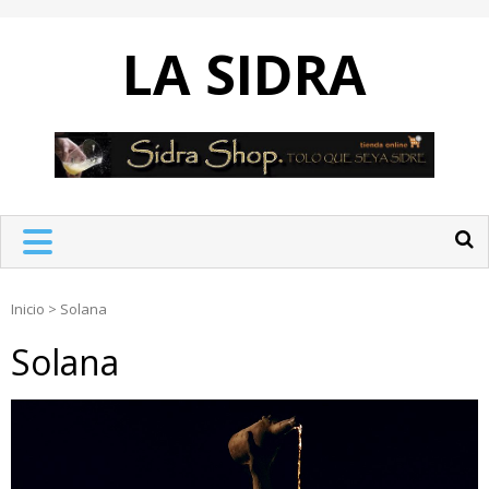
Skip
to
LA SIDRA
content
Inicio
>
Solana
Solana