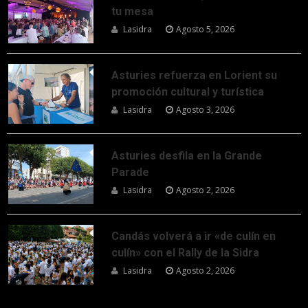
tu mesa
Lasidra
Agosto 5, 2026
Asturies refuerza en Lorient su
promoción cultural y turística
Lasidra
Agosto 3, 2026
Asturies desfila en la Grande
Parade
Lasidra
Agosto 2, 2026
Candás volverá a ir «de culín en
culín» con el Rally de la Sidra
Lasidra
Agosto 2, 2026