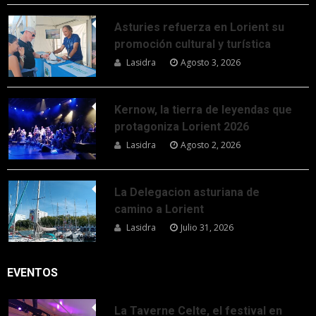
Asturies refuerza en Lorient su
promoción cultural y turística
Lasidra
Agosto 3, 2026
Kernow, la tierra de leyendas que
protagoniza Lorient 2026
Lasidra
Agosto 2, 2026
La Delegacion asturiana de
camino a Lorient
Lasidra
Julio 31, 2026
EVENTOS
La Taverne Celte, el festival en