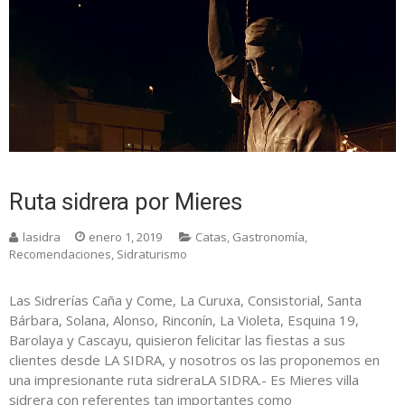
Ruta sidrera por Mieres
lasidra
enero 1, 2019
Catas
,
Gastronomía
,
Recomendaciones
,
Sidraturismo
Las Sidrerías Caña y Come, La Curuxa, Consistorial, Santa
Bárbara, Solana, Alonso, Rinconín, La Violeta, Esquina 19,
Barolaya y Cascayu, quisieron felicitar las fiestas a sus
clientes desde LA SIDRA, y nosotros os las proponemos en
una impresionante ruta sidreraLA SIDRA.- Es Mieres villa
sidrera con referentes tan importantes como